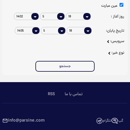
عین عبارت
روز آغاز :
تاریخ پایان:
سرویس:
نوع خبر:
جستجو
تماس با ما
RSS
info@parsine.com
گپ
تلگرام