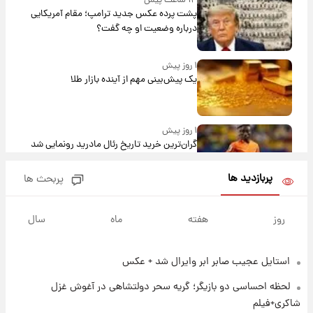
۱۴ ساعت پیش
پشت پرده عکس جدید ترامپ؛ مقام آمریکایی
درباره وضعیت او چه گفت؟
۱ روز پیش
یک پیش‌بینی مهم از آینده بازار طلا
۱ روز پیش
گران‌ترین خرید تاریخ رئال مادرید رونمایی شد
پربازدید ها
پربحث ها
۱ روز پیش
پیش‌بینی بارش‌های گسترده با ورود ال‌نینو؛ کدام
روز
هفته
ماه
سال
روزها پربارش‌تر خواهند بود؟
استایل عجیب صابر ابر وایرال شد + عکس
۱ روز پیش
شماره پیراهن خریدهای جدید پرسپولیس اعلام
لحظه احساسی دو بازیگر؛ گریه سحر دولتشاهی در آغوش غزل
شد؛ تیکدری، محبی و سرگیف با اعداد ویژه
شاکری+فیلم