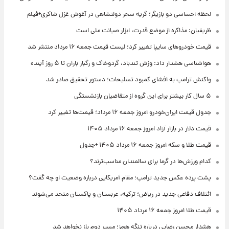
لحظه احساسی دو بازیگر؛ گریه سحر دولتشاهی در آغوش غزل شاکری+فیلم
ظریفیان: مذاکره از موضع قدرت، ابزار صیانت ملی است
قیمت خودروهای سایپا تغییر کرد؛ لیست قیمت جمعه ۱۶ مرداد منتشر شد
هواشناسی هشدار داد: وزش تندباد، گردوخاک و رگبار باران تا ۵ روز آینده
واکنش ترامپ به افشای کمبود تسلیحات؛ دستور تحقیق صادر شد
۵ سال کار بیشتر برای این گروه از متقاضیان بازنشستگی
جدول قیمت ایران‌خودرو امروز جمعه ۱۶ مرداد؛ قیمت‌ها تغییر کرد
قیمت دلار در بازار آزاد امروز جمعه ۱۶ مرداد ۱۴۰۵
قیمت طلا و سکه امروز جمعه ۱۶ مرداد ۱۴۰۵ +جدول
کدام ورزش‌ها در گرما برای سالمندان مناسب‌ترند؟
پشت پرده عکس جدید ترامپ؛ مقام آمریکایی درباره وضعیت او چه گفت؟
ائتلاف دفاعی جدید در ریاض؛ ترکیه، عربستان و پاکستان متحد می‌شوند
قیمت طلا امروز جمعه ۱۶ مرداد ۱۴۰۵
هشدار محسن رضایی درباره تنگه هرمز؛ مسیر دوم باز نخواهد شد