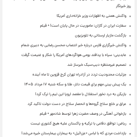
روز خبرنگار
واکنش همتی به اظهارات وزیر خزانه‌داری آمریکا
سفارت ایران در کازان: ماموریت در حال پایان است! + فیلم
بازگشت مازیار لرستانی به تلویزیون
واکنش خبرگزاری فارس درباره خبر انتصاب محسن رضایی به دبیری شعام
عابدینی: سپاه با پدافند بومی هواگردهای آمریکا را شکار و غنیمت گرفت
تصمیم غیرمنتظره دیپ‌سیک خبرساز شد
جزئیات محدودیت تردد در آزادراه تهران کرج قزوین تا ماه آینده
یک پیش ‌بینی مهم برای قیمت دلار، طلا و سکه شنبه ۱۷ مرداد ۱۴۰۵
بازیکن به درد نخور استقلال با مقصد اروپا این تیم را ترک کرد!
عراق بر خلع سلاح گروه‌ها و انحصار سلاح در دست دولت تاکید کرد
بازخوانی آهنگی در وصف حضرت زهرا توسط شادمهر + فیلم
ریاض: توافق دفاعی با ترکیه و پاکستان علیه هیچ کشوری نیست
بازداشت مردی که با لباس «عزرائیل» به بیماران بیمارستان خیره می‌شد!