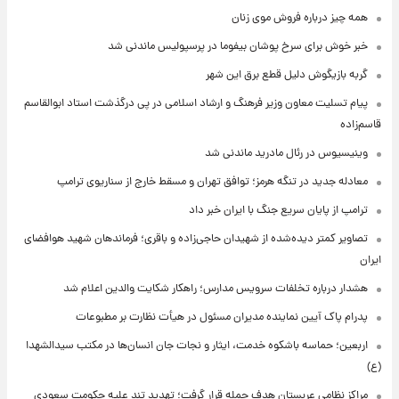
همه چیز درباره فروش موی زنان
خبر خوش برای سرخ پوشان بیفوما در پرسپولیس ماندنی شد
گربه بازیگوش دلیل قطع برق این شهر
پیام تسلیت معاون وزیر فرهنگ و ارشاد اسلامی در پی درگذشت استاد ابوالقاسم
قاسم‌زاده
وینیسیوس در رئال مادرید ماندنی شد
معادله جدید در تنگه هرمز؛ توافق تهران و مسقط خارج از سناریوی ترامپ
ترامپ از پایان سریع جنگ با ایران خبر داد
تصاویر کمتر دیده‌شده از شهیدان حاجی‌زاده و باقری؛ فرماندهان شهید هوافضای
ایران
هشدار درباره تخلفات سرویس مدارس؛ راهکار شکایت والدین اعلام شد
پدرام پاک آیین نماینده مدیران مسئول در هیأت نظارت بر مطبوعات
اربعین؛ حماسه باشکوه خدمت، ایثار و نجات جان انسان‌ها در مکتب سیدالشهدا
(ع)
مراکز نظامی عربستان هدف حمله قرار گرفت؛ تهدید تند علیه حکومت سعودی