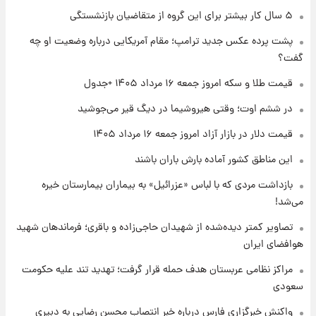
۱ روز پیش
۵ سال کار بیشتر برای این گروه از متقاضیان بازنشستگی
جزئیات فعال‌سازی «کیف پول ایران» اعلام
پشت پرده عکس جدید ترامپ؛ مقام آمریکایی درباره وضعیت او چه
شد+فیلم
گفت؟
۱ روز پیش
قیمت طلا و سکه امروز جمعه ۱۶ مرداد ۱۴۰۵ +جدول
تغییر تند قیمت محصولات ایران‌خودرو و سایپا
امروز پنجشنبه ۱۵ مرداد ۱۴۰۵ +جدول
در ششم اوت؛ وقتی هیروشیما در دیگ قیر می‌جوشید
قیمت دلار در بازار آزاد امروز جمعه ۱۶ مرداد ۱۴۰۵
۱ روز پیش
این مناطق کشور آماده بارش باران باشند
قیمت طلا و سکه امروز پنجشنبه ۱۵ مرداد ۱۴۰۵
بازداشت مردی که با لباس «عزرائیل» به بیماران بیمارستان خیره
می‌شد!
۱ روز پیش
شارژ جدید کالابرگ برای سه دهک؛ جزئیات اعلام
تصاویر کمتر دیده‌شده از شهیدان حاجی‌زاده و باقری؛ فرماندهان شهید
شد
هوافضای ایران
مراکز نظامی عربستان هدف حمله قرار گرفت؛ تهدید تند علیه حکومت
سعودی
واکنش خبرگزاری فارس درباره خبر انتصاب محسن رضایی به دبیری