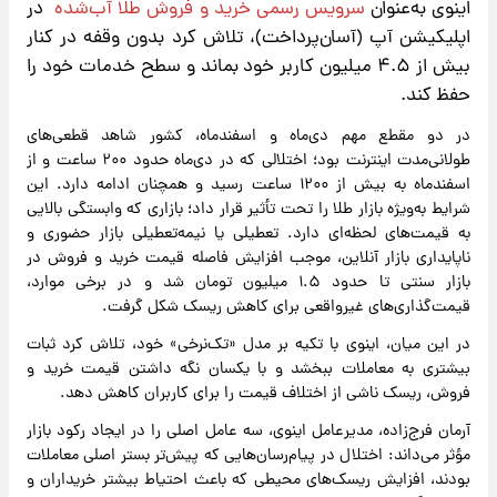
اینوی به‌عنوان
سرویس رسمی خرید و فروش طلا آب‌شده
در
اپلیکیشن آپ (آسان‌پرداخت)، تلاش کرد بدون وقفه در کنار
بیش از ۴.۵ میلیون کاربر خود بماند و سطح خدمات خود را
حفظ کند.
در دو مقطع مهم دی‌ماه و اسفندماه، کشور شاهد قطعی‌های
طولانی‌مدت اینترنت بود؛ اختلالی که در دی‌ماه حدود ۲۰۰ ساعت و از
اسفندماه به بیش از ۱۲۰۰ ساعت رسید و همچنان ادامه دارد. این
شرایط به‌ویژه بازار طلا را تحت تأثیر قرار داد؛ بازاری که وابستگی بالایی
به قیمت‌های لحظه‌ای دارد. تعطیلی یا نیمه‌تعطیلی بازار حضوری و
ناپایداری بازار آنلاین، موجب افزایش فاصله قیمت خرید و فروش در
بازار سنتی تا حدود ۱.۵ میلیون تومان شد و در برخی موارد،
قیمت‌گذاری‌های غیرواقعی برای کاهش ریسک شکل گرفت.
در این میان، اینوی با تکیه بر مدل «تک‌نرخی» خود، تلاش کرد ثبات
بیشتری به معاملات ببخشد و با یکسان نگه داشتن قیمت خرید و
فروش، ریسک ناشی از اختلاف قیمت را برای کاربران کاهش دهد.
آرمان فرج‌زاده، مدیرعامل اینوی، سه عامل اصلی را در ایجاد رکود بازار
مؤثر می‌داند: اختلال در پیام‌رسان‌هایی که پیش‌تر بستر اصلی معاملات
بودند، افزایش ریسک‌های محیطی که باعث احتیاط بیشتر خریداران و