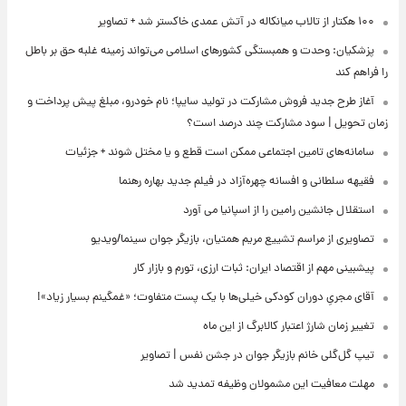
۱۰۰ هکتار از تالاب میانکاله در آتش عمدی خاکستر شد + تصاویر
پزشکیان: وحدت و همبستگی کشورهای اسلامی می‌تواند زمینه غلبه حق بر باطل
را فراهم کند
آغاز طرح جدید فروش مشارکت در تولید سایپا؛ نام خودرو، مبلغ پیش پرداخت و
زمان تحویل | سود مشارکت چند درصد است؟
سامانه‌های تامین اجتماعی ممکن است قطع و یا مختل شوند + جزئیات
فقیهه سلطانی و افسانه چهره‌آزاد در فیلم جدید بهاره رهنما
استقلال جانشین رامین را از اسپانیا می آورد
تصاویری از مراسم تشییع مریم همتیان، بازیگر جوان سینما/ویدیو
پیشبینی مهم از اقتصاد ایران: ثبات ارزی، تورم و بازار کار
آقای مجریِ دوران کودکی خیلی‌ها با یک پست متفاوت؛ «غمگینم بسیار زیاد»!
تغییر زمان شارژ اعتبار کالابرگ از این ماه
تیپ گل‌گلی خانم بازیگر جوان در جشن نفس | تصاویر
مهلت معافیت این مشمولان وظیفه تمدید شد