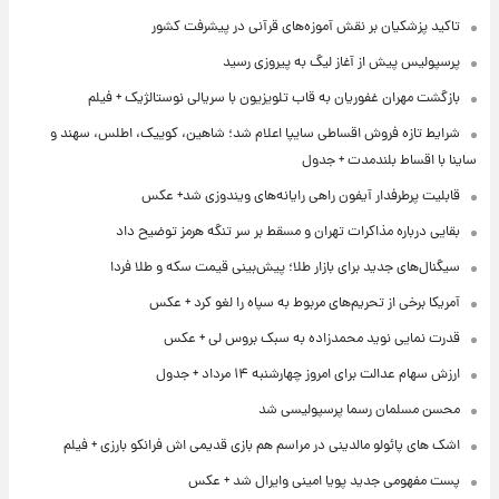
تاکید پزشکیان بر نقش آموزه‌های قرآنی در پیشرفت کشور
پرسپولیس پیش از آغاز لیگ به پیروزی رسید
بازگشت مهران غفوریان به قاب تلویزیون با سریالی نوستالژیک + فیلم
شرایط تازه فروش اقساطی سایپا اعلام شد؛ شاهین، کوییک، اطلس، سهند و
ساینا با اقساط بلندمدت + جدول
قابلیت پرطرفدار آیفون راهی رایانه‌های ویندوزی شد+ عکس
بقایی درباره مذاکرات تهران و مسقط بر سر تنگه هرمز توضیح داد
سیگنال‌های جدید برای بازار طلا؛ پیش‌بینی قیمت سکه و طلا فردا
آمریکا برخی از تحریم‌های مربوط به سپاه را لغو کرد + عکس
قدرت نمایی نوید محمدزاده به سبک بروس لی + عکس
ارزش سهام عدالت برای امروز چهارشنبه ۱۴ مرداد + جدول
محسن مسلمان رسما پرسپولیسی شد
اشک های پائولو مالدینی در مراسم هم بازی قدیمی اش فرانکو بارزی + فیلم
پست مفهومی جدید پویا امینی وایرال شد + عکس