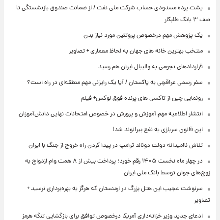
پشت پرده‌ مسدودی حساب شرکت ملی نفت / از ضمانت صندوق بازنشستگی تا
صف ۳ بانک طلبکار
یک پژوهش مهم درخصوص پروتئین مورد نیاز بدن
منتخب بهترین خانه های جهان به لحاظ معماری + تصاویر
قراردادهای نجومی به والیبال ایران هم رسید
سفر رسمی عراقچی به پاکستان / آیا یک رایزنی مهم منطقه‌ای در راه است؟
رونمایی چین از تاکسی های پرنده فوق لوکس+ فیلم
انتشار اطلاعیه مهم آموزش و پرورش در خصوص امتحانات نهایی دانش‌آموزان
این قانون سربازی به نفع بیرانوند شد!
تلاش ناامیدانه‌ دولت دونالد ترامپ در پیدا کردن راه خروج از جنگ با ایران
در چهار ماه نخست ۱۴۰۵ رقم خورد؛ پرداخت بیش از ۸ همت وام ازدواج به
زوج‌های جوان توسط بانک ملی ایران
سرنوشت عجیب این هتل بزرگ در ارمنستان که هرگز به بهره‌برداری نرسید +
تصاویر
ادعای جدید وزیر خزانه‌داری آمریکا درخصوص توافق برای بازگشایی تنگه هرمز