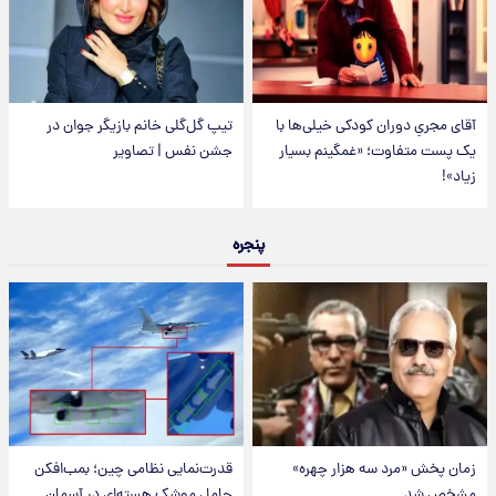
آقای مجریِ دوران کودکی خیلی‌ها با
تیپ گل‌گلی خانم بازیگر جوان در
یک پست متفاوت؛ «غمگینم بسیار
جشن نفس | تصاویر
زیاد»!
پنجره
زمان پخش «مرد سه هزار چهره»
قدرت‌نمایی نظامی چین؛ بمب‌افکن
مشخص شد
حامل موشک هسته‌ای در آسمان