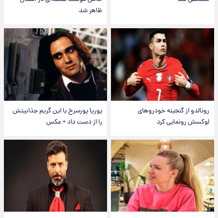
ظاهر شد
رونالدو از گنجینه خودروهای
پوریا پورسرخ با این گریم جذابیتش
لوکسش رونمایی کرد
را از دست داد + عکس