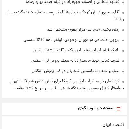
فقیهه سلطانی و افسانه چهره‌آزاد در فیلم جدید بهاره رهنما
قیمت دلار در بازار آزاد امروز چهارشنبه ۱۴ مرداد
۱۴۰۵/ نرخ‌ها ثابت ماند؟ +جدول
آقای مجریِ دوران کودکی خیلی‌ها با یک پست متفاوت؛ «غمگینم بسیار
زیاد»!
۱ روز پیش
علی مطهری: اجرای کامل تفاهم‌نامه اسلام‌آباد،
زمان پخش «مرد سه هزار چهره» مشخص شد
پیروزی بزرگ‌تری برای ایران است
پروین اعتصامی در دوران نوجوانی؛ اواخر دهه 1290 شمسی
بازیگر فیلم اخراجی‌ها با این عکس آفتابی شد + عکس
قدرت نمایی نوید محمدزاده به سبک بروس لی + عکس
تصاویر متفاوت یاسمین شجریان در کنار پدرش+ عکس
گره اصلی در مذاکرات ایران و آمریکا برای پایان دادن به جنگ | تهران
خواستار کنترل مسیر ورودی تنگه هرمز و نظارت بر خروج کشتی‌هاست
صفحه خبر - وب گردی
اقتصاد ایران