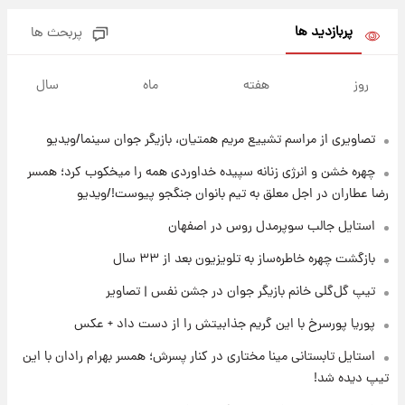
عکس / خداحافظی صمیمانه آبی ها با رامین!
پربازدید ها
پربحث ها
۲۱ ساعت پیش
آتش اختلاف در اینستاگرام؛ تمجید از حردانی به
روز
هفته
ماه
سال
مذاق رضاییان خوش نیامد+عکس
تصاویری از مراسم تشییع مریم همتیان، بازیگر جوان سینما/ویدیو
۲۱ ساعت پیش
پروین اعتصامی در دوران نوجوانی؛ اواخر دهه
چهره خشن و انرژی زنانه سپیده خداوردی همه را میخکوب کرد؛ همسر
۱۲۹۰ شمسی
رضا عطاران در اجل معلق به تیم بانوان جنگجو پیوست!/ویدیو
۲۱ ساعت پیش
استایل جالب سوپرمدل روس در اصفهان
قدرت‌نمایی نظامی چین؛ بمب‌افکن حامل موشک
بازگشت چهره خاطره‌ساز به تلویزیون بعد از ۳۳ سال
هسته‌ای در آسمان ظاهر شد
تیپ گل‌گلی خانم بازیگر جوان در جشن نفس | تصاویر
۲۲ ساعت پیش
پوریا پورسرخ با این گریم جذابیتش را از دست داد + عکس
رونالدو از گنجینه خودروهای لوکسش رونمایی
کرد
استایل تابستانی مینا مختاری در کنار پسرش؛ همسر بهرام رادان با این
تیپ دیده شد!
۱ روز پیش