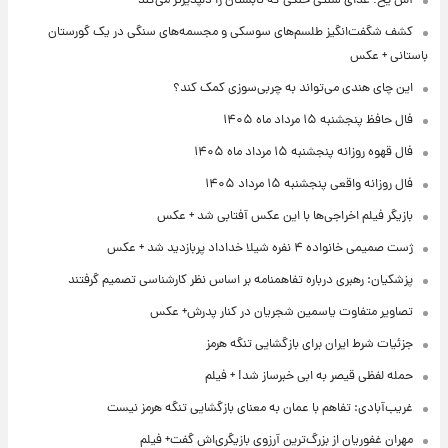
آش یخ؛ غذای سنتی خنکی که تابستان را دلپذیرتر می‌کند
کشف شگفت‌انگیز طلسم‌های سوسکی و مجسمه‌های سنگی در یک گورستان
باستانی + عکس
این چای هندی می‌تواند به چربی‌سوزی کمک کند؟
فال حافظ پنجشنبه ۱۵ مرداد ماه ۱۴۰۵
فال قهوه روزانه پنجشنبه ۱۵ مرداد ماه ۱۴۰۵
فال روزانه واقعی پنجشنبه ۱۵ مرداد ۱۴۰۵
بازیگر فیلم اخراجی‌ها با این عکس آفتابی شد + عکس
ژست صمیمی خانواده ۴ نفره شیلا خداداد پربازدید شد + عکس
پزشکیان: رهبری درباره تفاهمنامه بر اساس نظر کارشناسی تصمیم گرفتند
تصاویر متفاوت یاسمین شجریان در کنار پدرش+ عکس
جزئیات شرط ایران برای بازگشایی تنگه هرمز
حمله لفظی قیصر به ابی خبرساز شد! + فیلم
غریب‌آبادی: تفاهم با عمان به معنای بازگشایی تنگه هرمز نیست
مهران غفوریان از بزرگ‌ترین آرزوی بازیگری‌اش گفت+ فیلم