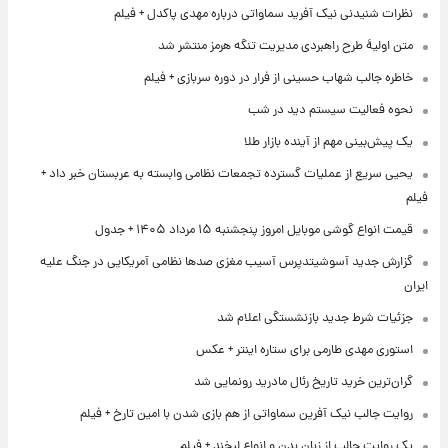
نظرات شنیدنی نیک آفرید سماواتی درباره مهدی پاکدل + فیلم
متن اولیۀ طرح راهبردی مدیریت تنگه هرمز منتشر شد
خاطره جالب شهاب حسینی از فرار در دوره سربازی + فیلم
نحوه فعالیت سیستم دید در شب
یک پیش‌بینی مهم از آینده بازار طلا
یحیی سریع از عملیات گسترده تجمعات نظامی وابسته به عربستان خبر داد +
فیلم
قیمت انواع گوشی موبایل امروز پنجشنبه ۱۵ مرداد ۱۴۰۵ + جدول
گزارش جدید آسوشیتدپرس آسیب مغزی صدها نظامی آمریکایی در جنگ علیه
ایران
جزئیات شرط جدید بازنشستگی اعلام شد
استوری مهدی طارمی برای ستاره اینتر + عکس
گران‌ترین خرید تاریخ رئال مادرید رونمایی شد
روایت جالب نیک آفرین سماواتی از هم بازی شدن با امین تارخ + فیلم
یک روایت جالب از زبان بدن و انواع لبخند + فیلم