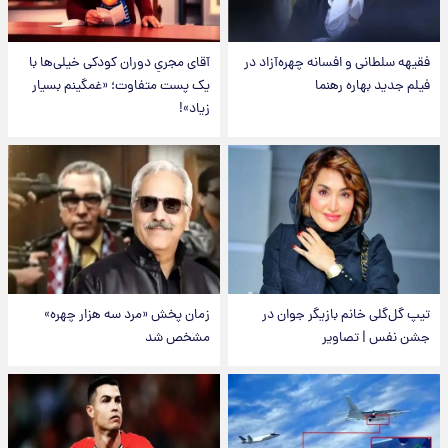
فقیهه سلطانی و افسانه چهره‌آزاد در
آقای مجریِ دوران کودکی خیلی‌ها با
فیلم جدید بهاره رهنما
یک پست متفاوت؛ «غمگینم بسیار
زیاد»!
تیپ گل‌گلی خانم بازیگر جوان در
زمان پخش «مرد سه هزار چهره»
جشن نفس | تصاویر
مشخص شد