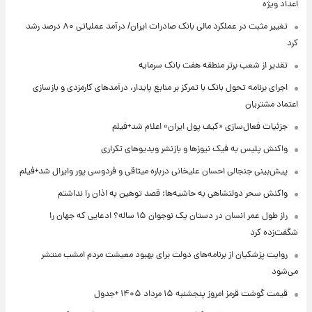
اعداد ویژه
تغییر مثبت در عملکرد مالی بانک صادرات ایران/ درآمد عملیاتی ۸۰ درصد رشد
کرد
تقدیر از شعب برتر منطقه هفت بانک سرمایه
اجرای برنامه تحول بانک با تمرکز بر منابع پایدار، درآمدهای کارمزدی و بازسازی
اعتماد مشتریان
جزئیات فعال‌سازی «کیف پول ایران» اعلام شد+فیلم
واکنش پلیس به فیک نیوزها و بازنشر ویدیوهای تکراری
پیش‌بینی جنجالی احسان علیخانی درباره میثاقی و فردوسی پور وایرال شد+فیلم
واکنش سحر دولتشاهی به حاشیه‌ها: قصد توهین به اذان را نداشتم
راز طول عمر انسان در دستان یک نوجوان ۱۵ ساله؟ ادعایی که جهان را
شگفت‌زده کرد
روایت پزشکیان از برنامه‌های دولت برای بهبود معیشت مردم امشب منتشر
می‌شود
قیمت گوشت قرمز امروز پنجشنبه ۱۵ مرداد ۱۴۰۵ +جدول