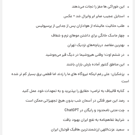
این خوراکی ها مغز را نجات می‌دهند
استایل عجیب صابر ابر وایرال شد + عکس
طلب حلالیت عالیشاه از هواداران پس از جدایی از پرسپولیس
چهار ماسک خانگی برای داشتن موهای نرم و شفاف
بهترین مقاصد دریاچه‌های نزدیک تهران
در ششم اوت؛ وقتی هیروشیما در دیگ قیر می‌جوشید
این مناطق کشور آماده بارش باران باشند
پزشکیان: علی رغم اینکه نیروگاه های ما را زدند اما قطعی برق بسیار کم تر شده
است
کنایه قالیباف به ترامپ: حقایق را بپذیرید و به تعهدات خود عمل کنید
رصد این صور فلکی در آسمان شب بدون هیچ تجهیزاتی ممکن است
چت متنی نامحدود و رایگان در ChatGPT
شرایط تفاهم‌نامه به نفع ایران بهبود یافت
سعید عزت‌اللهی ارزشمندترین هافبک فوتبال ایران