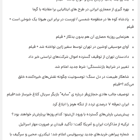
بهره گیری از معماری ایرانی در طرح های ایتالیایی برا مقابله با گرما
پادشاه کوه ها در منظومه شمسی / اورست در برابر این هیولا یک شوخی است +
فیلم
هنرنمایی روزبه حصاری آن هم بدون بدلکار + فیلم
آوای موسیقی اوشین در تهران توسط سفیر ژاپن نواخته شد + فیلم
دادستان تهران از توقیف گسترده اموال شرکت‌های تراستی خبر داد
تغییر در شرایط بازنشستگی؛ شرط جدید اعلام شد
شاهکار طبیعت در دل سنگ؛ تومسونیت چگونه نقش‌های خیره‌کننده خلق
می‌کند؟+فیلم
توصیف جالب هادی حجازی‌فر درباره ی "سایه" بازیگر سریال کلاغ خبرساز شد+فیلم
ایران تعرفه ۷ درصدی تردد از تنگه هرمز را ابلاغ کرد
پیش‌بینی بارش‌های گسترده با ورود ال‌نینو؛ کدام روزها پربارش‌تر خواهند بود؟
ترکیه از مذاکرات ایران و آمریکا گفت؛ تأکید فیدان بر ضرورت مهار اسرائیل
شماره پیراهن خریدهای جدید پرسپولیس اعلام شد؛ تیکدری، محبی و سرگیف با