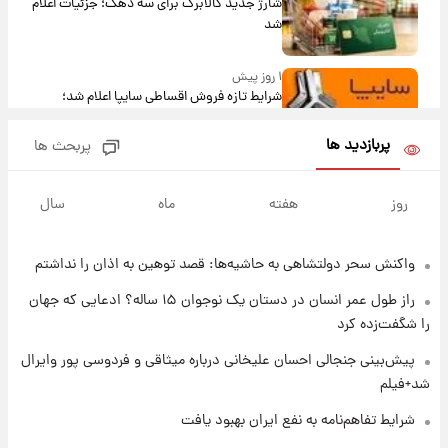
شارژ جدید کالابرگ برای سه دهک؛ جزئیات اعلام
شد
۱ روز پیش
شرایط تازه فروش اقساطی سایپا اعلام شد؛
شاهین، کوییک، اطلس، سهند و ساینا با اقساط
بلندمدت + جدول
پربازدید ها
پربحث ها
۱ روز پیش
سیگنال‌های جدید برای بازار طلا؛ پیش‌بینی
روز
هفته
ماه
سال
قیمت سکه و طلا فردا
واکنش سحر دولتشاهی به حاشیه‌ها: قصد توهین به اذان را نداشتم
۱ روز پیش
فال حافظ پنجشنبه ۱۵ مرداد ماه ۱۴۰۵
راز طول عمر انسان در دستان یک نوجوان ۱۵ ساله؟ ادعایی که جهان
را شگفت‌زده کرد
۱ روز پیش
پیش‌بینی جنجالی احسان علیخانی درباره میثاقی و فردوسی پور وایرال
فال قهوه روزانه پنجشنبه ۱۵ مرداد ماه ۱۴۰۵
شد+فیلم
شرایط تفاهم‌نامه به نفع ایران بهبود یافت