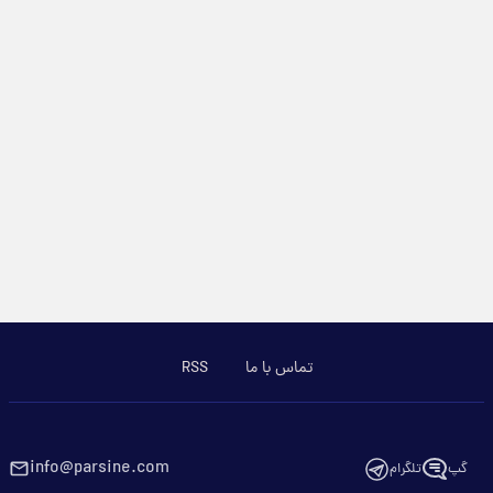
تماس با ما
RSS
info@parsine.com
گپ
تلگرام