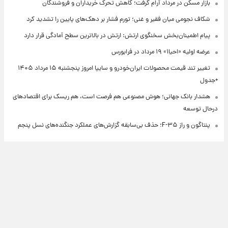
بازار مسکن در مرداد آرام گرفت؛ کاهش تحرک خریداران و فروشندگان
شکاف نجومی میان فقیر و غنی؛ تورم فشار بر دهک‌های پایین را تشدید کرد
پیام اطمینان‌بخش سخنگوی ارتش: ارتش در بالاترین سطح آمادگی قرار دارد
عرضه اولیه «احیا۱» ۱۹ مرداد در فرابورس
تغییر تند قیمت محصولات ایران‌خودرو و سایپا امروز پنجشنبه ۱۵ مرداد ۱۴۰۵
+جدول
هشدار بانک جهانی؛ هوش مصنوعی هم فرصت است، هم ریسک برای اقتصادهای
درحال توسعه
پنتاگون و راز F-۳۵؛ حذف بی‌سابقه گزارش‌های عملکرد جنگنده‌های نسل پنجم