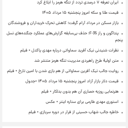
۱ روز پیش
ایران تعرفه ۷ درصدی تردد از تنگه هرمز را ابلاغ کرد
فال روزانه واقعی پنجشنبه ۱۵ مرداد ۱۴۰۵
قیمت طلا و سکه امروز پنجشنبه ۱۵ مرداد ۱۴۰۵
بازار مسکن در مرداد آرام گرفت؛ کاهش تحرک خریداران و فروشندگان
۱ روز پیش
پنتاگون و راز F-35؛ حذف بی‌سابقه گزارش‌های عملکرد جنگنده‌های نسل
ارزش سهام عدالت برای امروز چهارشنبه ۱۴ مرداد
+ جدول
پنجم
نظرات شنیدنی نیک آفرید سماواتی درباره مهدی پاکدل + فیلم
۱ روز پیش
آغاز طرح جدید فروش مشارکت در تولید سایپا؛
متن اولیۀ طرح راهبردی مدیریت تنگه هرمز منتشر شد
نام خودرو، مبلغ پیش پرداخت و زمان تحویل |
روایت جالب نیک آفرین سماواتی از هم بازی شدن با امین تارخ + فیلم
سود مشارکت چند درصد است؟
قیمت دلار بازار آزاد امروز پنجشنبه ۱۵ مرداد ۱۴۰۵ +جدول
هنرنمایی روزبه حصاری آن هم بدون بدلکار + فیلم
استوری مهدی طارمی برای ستاره اینتر + عکس
خاطره جالب شهاب حسینی از فرار در دوره سربازی + فیلم