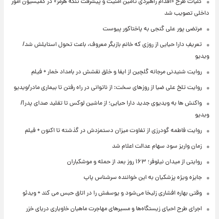
کلیات طرح «اقدام راهبردی تأمین امنیت و پیشرفت تنگه هرمز» در کمیسیون امور
داخلی تصویب شد
مرتضی پور علی گنجی به پاختاکور پیوست
تعریفِ دارا حیایی از روزی که خانم بازیگر معروف، باعث تحول استایلش شد/
ویدیو
روایت شنیدنی مرجانه گلچین از ایفا و خلق نقشش در بامداد خمار + فیلم
روایت تلخ علی ضیا از روزهای سخت: از ناتوانی در راه رفتن تا بیماری مادر/ویدیو
واکنش ها به ویدیوی جدید دارا حیایی؛ از ماشین لوکس تا تقلید صدای پدر!/
ویدیو
روایت فاطمه گودرزی از تفاوت میزان دستمزدش در گذشته تا اکنون + فیلم
زمان واریز سود سهام عدالت اعلام شد
روایتی از میدان نیلوفر؛ ۱۶۳ روز بعد از حمله و موشکباران
جایزه ویژه پزشکیان به این خواننده سرشناس پاپ
وقتی بهاره افشاری زلیخا می‌شود و یوسفش را در اتاق حبس می کند + ویدئو
اجرای طرح احیای زیستگاه‌ها و مسیرهای مهاجرت ماهیان خاویاری دریای خزر