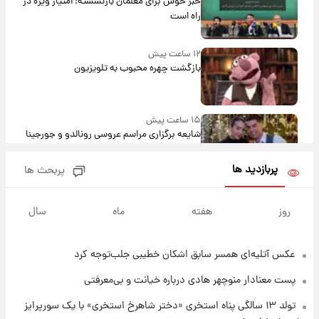
خبر خوش برای معلمان بازنشسته؛ امتیاز ویژه در
راه است
۱۲ ساعت پیش
بازگشت چهره محبوب به تلویزیون
۱۵ ساعت پیش
شایعه برگزاری مراسم عروسی رونالدو و جورجینا
باعث شد یک اتفاق جالب رخ دهد.
پربازدید ها
پربحث ها
۱۵ ساعت پیش
قیمت طلا و سکه امروز دوشنبه ۱۹ مرداد ۱۴۰۵
روز
هفته
ماه
سال
عکس‌ آتلیه‌ای همسر سابق اشکان خطیبی جلب‌توجه کرد
۲۳ ساعت پیش
پیش‌ بینی قیمت دلار دوشنبه ۱۹ مرداد ۱۴۰۵
پست معنادار منوچهر هادی درباره خیانت و بی‌معرفتی
تولد ۱۳ سالگی پناه استخری «دختر شاهرخ استخری» با یک سورپرایز