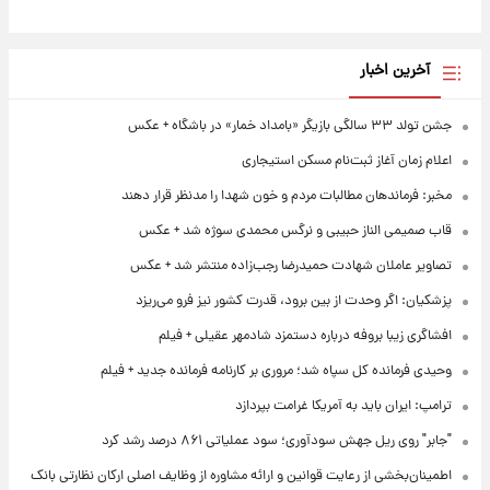
آخرین اخبار
جشن تولد ۳۳ سالگی بازیگر «بامداد خمار» در باشگاه + عکس
اعلام زمان آغاز ثبت‌نام مسکن استیجاری
مخبر: فرماندهان مطالبات مردم و خون شهدا را مدنظر قرار دهند
قاب صمیمی الناز حبیبی و نرگس محمدی سوژه شد + عکس
تصاویر عاملان شهادت حمیدرضا رجب‌زاده منتشر شد + عکس
پزشکیان: اگر وحدت از بین برود، قدرت کشور نیز فرو می‌ریزد
افشاگری زیبا بروفه درباره دستمزد شادمهر عقیلی + فیلم
وحیدی فرمانده کل سپاه شد؛ مروری بر کارنامه فرمانده جدید + فیلم
ترامپ: ایران باید به آمریکا غرامت بپردازد
"جابر" روی ریل جهش سودآوری؛ سود عملیاتی ۸۶۱ درصد رشد کرد
اطمینان‌بخشی از رعایت قوانین و ارائه مشاوره از وظایف اصلی ارکان نظارتی بانک