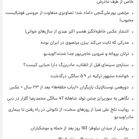
۲۰ ساعت پیش
خاص از طرف مادرش
فال حافظ دوشنبه ۱۹ مرداد ماه ۱۴۰۵
مرتضی پورعلی‌گنجی داماد شد؛ تصاویری متفاوت از عروسی فوتبالیست
محبوب!
۲۱ ساعت پیش
انتشار عکس خاطره‌انگیز همسر اکبر عبدی از سال‌های جوانی!
فال قهوه روزانه دوشنبه ۱۹ مرداد ماه ۱۴۰۵
مدرکی که ثابت می‌کند بیژن مرتضوی در ایران بوده
ترلان پروانه و شروین حاجی‌پور جدا شدند!/ویدیو
۲۲ ساعت پیش
ستاره‌ی سینمای قبل از انقلاب، مادربزرگ دارا حیایی کیست؟
فال روزانه واقعی دوشنبه ۱۹ مرداد ۱۴۰۵
خواننده مشهور ترکیه در ۵۹ سالگی درگذشت
دورهمی نوستالژیک بازیگران «ارباب حلقه‌ها» بعد از ۲۳ سال + عکس
۱ روز پیش
محل کشف جسد حمیدرضا رجب‌زاده مشخص
نگاهی به سورپرایز جشن تولد شاهانه 47 سالگی محمدرضا گلزار در دبی
شد
روایت تلخ علی ضیا از روزهای سخت: از ناتوانی در راه رفتن تا بیماری
مادر/ویدیو
روایتی از میدان نیلوفر؛ 163 روز بعد از حمله و موشکباران