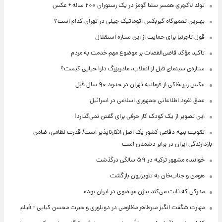
تولد لاکچری همسر سلنا گومز در یک رستوران ۲۰۰ ساله + عکس
بهترین تعمیرگاه گیربکس اتوماتیک جیلی در تهران کدام است؟
قول تاجرنیا برای حمایت از این ستاره استقلال
تاکید مؤکد قاضی‌القضات بر موضوع مهم خدمت به مردم
ستاره‌ی سینمای قبل از انقلاب، مادربزرگ دارا حیایی کیست؟
عکس زیر خاکی از فرمانیه تهران در حدود ۹۰ سال قبل
عمق نفوذ اطلاعاتی جمهوری اسلامی در اسرائیل
این تصویر از یک کودک کار حرفی برای گفتن نمی‌گذارد!
تقویت بنیه دفاعی کشور یک اصل انکارناپذیر است/ قدرت نظامی، ضامن
بازدارندگی ایران در برابر دشمنان است
خواننده مشهور ترکیه در ۵۹ سالگی درگذشت
هومن و جناب‌خان به تلویزیون بازگشت
مدرکی که ثابت می‌کند بیژن مرتضوی در ایران بوده
مهارت شگفت انگیز میرطاهر مظلومی در دوبلوری و حیرت محسن کیایی + فیلم