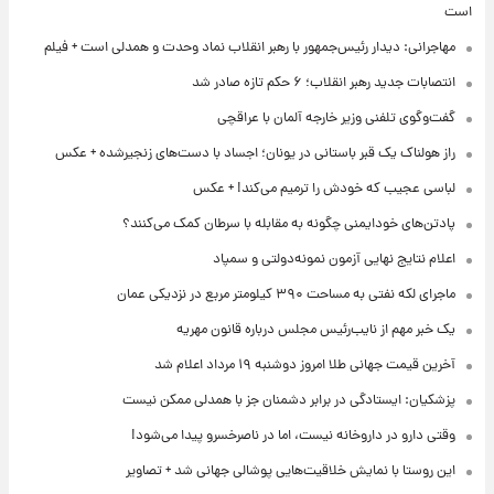
است
مهاجرانی: دیدار رئیس‌جمهور با رهبر انقلاب نماد وحدت و همدلی است + فیلم
انتصابات جدید رهبر انقلاب؛ ۶ حکم تازه صادر شد
گفت‌وگوی تلفنی وزیر خارجه آلمان با عراقچی
راز هولناک یک قبر باستانی در یونان؛ اجساد با دست‌های زنجیرشده + عکس
لباسی عجیب که خودش را ترمیم می‌کند! + عکس
پادتن‌های خودایمنی چگونه به مقابله با سرطان کمک می‌کنند؟
اعلام نتایج نهایی آزمون نمونه‌دولتی و سمپاد
ماجرای لکه نفتی به مساحت ۳۹۰ کیلومتر مربع در نزدیکی عمان
یک خبر مهم از نایب‌رئیس مجلس درباره قانون مهریه
آخرین قیمت جهانی طلا امروز دوشنبه ۱۹ مرداد اعلام شد
پزشکیان: ایستادگی در برابر دشمنان جز با همدلی ممکن نیست
وقتی دارو در داروخانه نیست، اما در ناصرخسرو پیدا می‌شود!
این روستا با نمایش خلاقیت‌هایی پوشالی جهانی شد + تصاویر