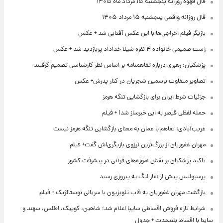
فال قهوه روزانه پنجشنبه ۱۵ مرداد ماه ۱۴۰۵
فال روزانه واقعی پنجشنبه ۱۵ مرداد ۱۴۰۵
بازیگر فیلم اخراجی‌ها با این عکس آفتابی شد + عکس
ژست صمیمی خانواده ۴ نفره شیلا خداداد پربازدید شد + عکس
پزشکیان: رهبری درباره تفاهمنامه بر اساس نظر کارشناسی تصمیم گرفتند
تصاویر متفاوت یاسمین شجریان در کنار پدرش+ عکس
جزئیات شرط ایران برای بازگشایی تنگه هرمز
حمله لفظی قیصر به ابی خبرساز شد! + فیلم
غریب‌آبادی: تفاهم با عمان به معنای بازگشایی تنگه هرمز نیست
مهران غفوریان از بزرگ‌ترین آرزوی بازیگری‌اش گفت+ فیلم
تاکید پزشکیان بر نقش آموزه‌های قرآنی در پیشرفت کشور
پرسپولیس پیش از آغاز لیگ به پیروزی رسید
بازگشت مهران غفوریان به قاب تلویزیون با سریالی نوستالژیک + فیلم
شرایط تازه فروش اقساطی سایپا اعلام شد؛ شاهین، کوییک، اطلس، سهند و
ساینا با اقساط بلندمدت + جدول