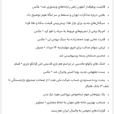
قابلیت پرطرفدار آیفون راهی رایانه‌های ویندوزی شد+ عکس
بقایی درباره مذاکرات تهران و مسقط بر سر تنگه هرمز توضیح داد
سیگنال‌های جدید برای بازار طلا؛ پیش‌بینی قیمت سکه و طلا فردا
آمریکا برخی از تحریم‌های مربوط به سپاه را لغو کرد + عکس
قدرت نمایی نوید محمدزاده به سبک بروس لی + عکس
ارزش سهام عدالت برای امروز چهارشنبه ۱۴ مرداد + جدول
محسن مسلمان رسما پرسپولیسی شد
اشک های پائولو مالدینی در مراسم هم بازی قدیمی اش فرانکو بارزی + فیلم
پست مفهومی جدید پویا امینی وایرال شد + عکس
پشت پرده‌ مسدودی حساب شرکت ملی نفت / از ضمانت صندوق بازنشستگی تا
صف ۳ بانک طلبکار
یک پژوهش مهم درخصوص پروتئین مورد نیاز بدن
منتخب بهترین خانه های جهان به لحاظ معماری + تصاویر
قراردادهای نجومی به والیبال ایران هم رسید