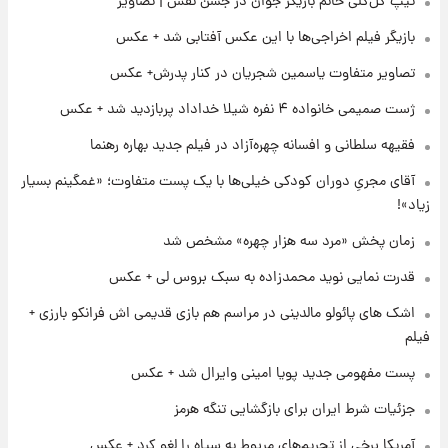
تیپ گل‌گلی خانم بازیگر جوان در جشن نفس | تصاویر
بازیگر فیلم اخراجی‌ها با این عکس آفتابی شد + عکس
۱ روز پیش
تصاویر متفاوت یاسمین شجریان در کنار پدرش+ عکس
کار استقلال و رامین رضاییان رسما تمام شد +
عکس / خداحافظی صمیمانه آبی ها با رامین!
ژست صمیمی خانواده ۴ نفره شیلا خداداد پربازدید شد + عکس
فقیهه سلطانی و افسانه چهره‌آزاد در فیلم جدید بهاره رهنما
۱ روز پیش
آتش اختلاف در اینستاگرام؛ تمجید از حردانی به
آقای مجریِ دوران کودکی خیلی‌ها با یک پست متفاوت؛ «غمگینم بسیار
مذاق رضاییان خوش نیامد+عکس
زیاد»!
زمان پخش «مرد سه هزار چهره» مشخص شد
۱ روز پیش
پروین اعتصامی در دوران نوجوانی؛ اواخر دهه
قدرت نمایی نوید محمدزاده به سبک بروس لی + عکس
۱۲۹۰ شمسی
اشک های پائولو مالدینی در مراسم هم بازی قدیمی اش فرانکو بارزی +
فیلم
۱ روز پیش
قدرت‌نمایی نظامی چین؛ بمب‌افکن حامل موشک
پست مفهومی جدید پویا امینی وایرال شد + عکس
هسته‌ای در آسمان ظاهر شد
جزئیات شرط ایران برای بازگشایی تنگه هرمز
آمریکا برخی از تحریم‌های مربوط به سپاه را لغو کرد + عکس