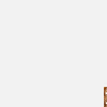
۳ روز پیش
تصاویری از مراسم تشییع مریم همتیان،
بازیگر جوان سینما/ویدیو