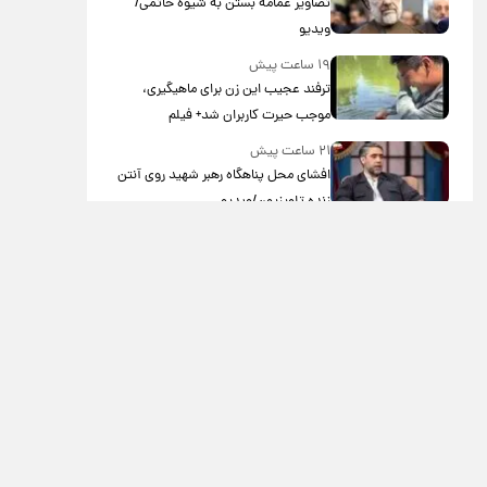
تصاویر عمامه بستن به شیوه خاتمی/
ویدیو
۱۹ ساعت پیش
ترفند عجیب این زن برای ماهیگیری،
موجب حیرت کاربران شد+ فیلم
۲۱ ساعت پیش
افشای محل پناهگاه‌ رهبر شهید روی آنتن
زنده تلویزیون/ویدیو
۲۲ ساعت پیش
ترس نعیمه نظام‌دوست از بغل کردن
دختری با استایل پسرانه/ویدیو
۲۳ ساعت پیش
با قدرتمندترین و بادوام ترین تانک جهان
آشنا شوید+ فیلم
۱ روز پیش
سحر دولتشاهی با این ویدئو بیشتر
محبوب شد