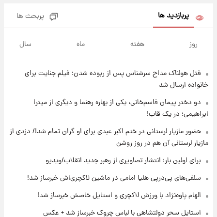
پربازدید ها
پربحث ها
۱۰ ساعت پیش
فال روزانه واقعی یکشنبه ۱۸ مرداد ۱۴۰۵
روز
هفته
ماه
سال
قتل هولناک مداح سرشناس پس از ربوده شدن؛ فیلم جنایت برای
۱۷ ساعت پیش
ارزش سهام عدالت برای امروز ۱۷ مرداد ۱۴۰۵ +
خانواده ارسال شد
جدول
دو دختر پیمان قاسم‌خانی، یکی از بهاره رهنما و دیگری از میترا
ابراهیمی؛ در یک قاب!
۱۸ ساعت پیش
لیونل مسی عزادار شد! + جزئیات
حضور مازیار لرستانی در ختم اکبر عبدی برای او گران تمام شد!/ دزدی از
مازیار لرستانی آن هم در روز روشن
برای اولین بار؛ انتشار تصاویری از رهبر جدید انقلاب/ویدیو
۲۱ ساعت پیش
لحظه برخورد رعد و برق به ساختمان مرکز تجارت
سلفی‌های پی‌درپی هلیا امامی در ماشین لاکچری‌اش خبرساز شد!
جهانی در آمریکا + فیلم
الهام پاوه‌نژاد با ورزش لاکچری و استایل خاصش خبرساز شد!
۲۱ ساعت پیش
استایل سحر دولتشاهی با لباس چروک خبرساز شد + عکس