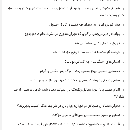
شیوع «کم‌کاری اجباری» در ایران/ افراد شاغل باید به ساعات کاری کمتر و دستمزد
کمتر رضایت دهند
بازار خودرو امروز ۱۸ مرداد چه تغییری کرد؟ +جدول
روایت رامین پرچمی از کاری که مهران مدیری برایش انجام داد/ویدیو
تاریخ احتمالی دربی مشخص شد
خواستگار ۵۰ساله شاهدخت لئونور بازداشت شد
انسان‌های «سگ‌سر» چه کسانی بودند؟
نخستین تصویر لیونل مسی بعد از مرگ پدر+عکس و فیلم
سلفی دیدنی نیوشا ضیغمی و دخترش؛ بهترین حال جهان را دارم!
الهام حمیدی با این استایل رنگارنگ در اسپانیا دیده شد؛ خاص یا بیش از حد
شلوغ؟
بحران معتادان متجاهر در تهران؛ چرا زنان در شرایط جنگ آسیب‌پذیرترند؟
استوری مرموز محمدحسین میثاقی با موی بازکات
قیمت طلا و سکه امروز یکشنبه ۱۸ مرداد ۱۴۰۵/کاهش قیمت طلا و سکه