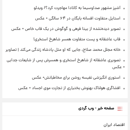
برای اولین بار؛ انتشار تصاویری از رهبر جدید
انقلاب/ویدیو
آشپز مشهور صداوسیما به کانادا مهاجرت کرد؟/ ویدئو
استایل متفاوت افسانه بایگان در ۶۴ سالگی + عکس
۲۲ ساعت پیش
تصاویر عمامه بستن به شیوه خاتمی/ویدیو
تصویر دیده‌نشده از بیتا فرهی و گوگوش در یک قاب خاص + عکس
قاب عاشقانه و پست متفاوت همسر شاهرخ استخری!
خانه مجلل محمد صلاح، جایی که او مثل پادشاه زندگی می‌کند | تصاویر
تصویری عاشقانه از شاهرخ استخری و همسرش پس از شایعات جدایی
+ عکس
استوری انگیزشی نفیسه روشن برای مخاطبانش+ عکس
افشاگری هولناک بهنوش بختیاری از تجارت موی اجساد + عکس
صفحه خبر - وب گردی
اقتصاد ایران