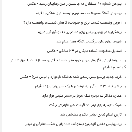
پیراهن شماره ۱۰ استقلال به جانشین رامین رضاییان رسید + عکس
بازخوانی آهنگ معروف محمد نوری توسط غزل شاکری + فیلم
آخرین وضعیت قیمت برنج و حبوبات؛ کاهش قیمت‌ها واقعیت دارد؟
پزشکیان: در بهترین زمان برای دستیابی به توافق قرار داریم
شروط ایران برای بازگشایی تنگه هرمز اعلام شد
استایل متفاوت افسانه بایگان در ۶۴ سالگی + عکس
علیرضا قربانی «گل‌های باران خورده» را خواند/ رفتی و بعد از تو دنیا غرق شد در
گریه‌هایم + فیلم
خرید جدید پرسپولیس رسمی شد؛ هافبک تازه‌وارد با لباس سرخ + عکس
جشن تولد ۴۳ سالگی لیلا اوتادی با یک سورپرایز ویژه + فیلم
عمان: مذاکرات درباره تنگه هرمز در مسیر مثبتی قرار دارد
شوک تازه به بازار لبنیات؛ قیمت شیر افزایش یافت
تاریخ اعلام نتایج نهایی دکتری مشخص شد
پرسپولیس مقابل آلومینیوم متوقف شد؛ پایان شکست‌ناپذیری تارتار