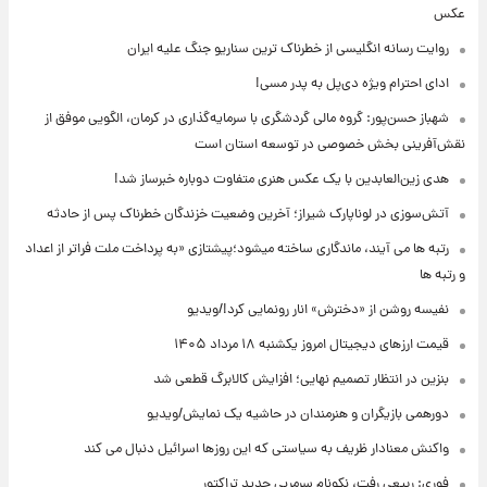
عکس
روایت رسانه انگلیسی از خطرناک ترین سناریو جنگ علیه ایران
ادای احترام ویژه دی‌پل به پدر مسی!
شهباز حسن‌پور: گروه مالی گردشگری با سرمایه‌گذاری در کرمان، الگویی موفق از
نقش‌آفرینی بخش خصوصی در توسعه استان است
هدی زین‌العابدین با یک عکس هنری متفاوت دوباره خبرساز شد!
آتش‌سوزی در لوناپارک شیراز؛ آخرین وضعیت خزندگان خطرناک پس از حادثه
رتبه ها می آیند، ماندگاری ساخته میشود؛پیشتازی «به پرداخت ملت فراتر از اعداد
و رتبه ها
نفیسه روشن از «دخترش» انار رونمایی کرد!/ویدیو
قیمت ارزهای دیجیتال امروز یکشنبه ۱۸ مرداد ۱۴۰۵
بنزین در انتظار تصمیم نهایی؛ افزایش کالابرگ قطعی شد
دورهمی بازیگران و هنرمندان در حاشیه یک نمایش/ویدیو
واکنش معنادار ظریف به سیاستی که این روزها اسرائیل دنبال می کند
فوری: ربیعی رفت، نکونام سرمربی جدید تراکتور