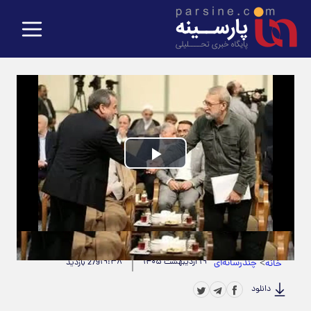
Play
Video
حجم ویدیو: 6.52M
|
مدت زمان ویدیو: 00:01:14
>
چندرسانه‌ای
۱۹ اردیبهشت ۱۴۰۵
۱۹:۳۸
خانه
279 بازدید
دانلود