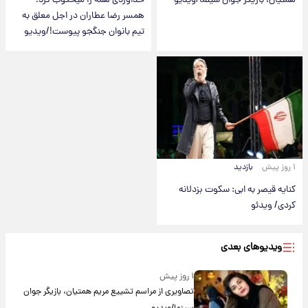
همتیان، بازیگر جوان سینما/ویدیو
خداوردی همه را میخکوب کرد؛
همسر رضا عطاران در اجل معلق به
تیم بانوان جنگجو پیوست!/ویدیو
۱ روز پیش
بازدید
کنایه قیصر به ابی: سکوت بزدلانه
کردی/ ویدئو
ویدیوهای بعدی
۱ روز پیش
تصاویری از مراسم تشییع مریم همتیان، بازیگر جوان