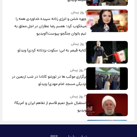
سینما/ویدیو
۱ روز پیش
چهره خشن و انرژی زنانه سپیده خداوردی همه را
میخکوب کرد؛ همسر رضا عطاران در اجل معلق به
تیم بانوان جنگجو پیوست!/ویدیو
۱ روز پیش
کنایه قیصر به ابی: سکوت بزدلانه کردی/ ویدئو
۲ روز پیش
برگزاری موکب ها در تورنتو کانادا در شب اربعین در
نزدیکی مسجد امام مهدی/ ویدئو
۲ روز پیش
استقبال شیخ نعیم قاسم از تفاهم ایران و آمریکا/
ویدیو
۲ روز پیش
پزشکیان: استعفا نخواهم داد