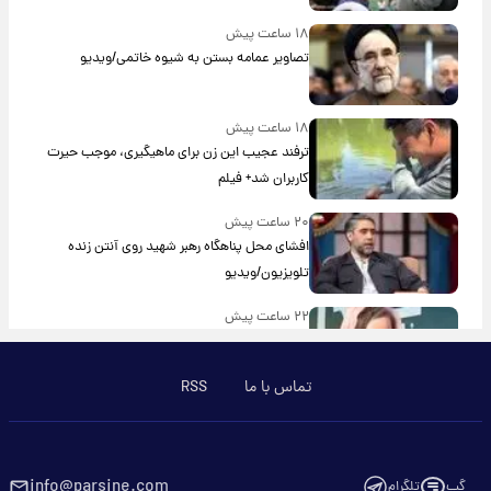
۱۸ ساعت پیش
تصاویر عمامه بستن به شیوه خاتمی/ویدیو
۱۸ ساعت پیش
ترفند عجیب این زن برای ماهیگیری، موجب حیرت
کاربران شد+ فیلم
۲۰ ساعت پیش
افشای محل پناهگاه‌ رهبر شهید روی آنتن زنده
تلویزیون/ویدیو
۲۲ ساعت پیش
ترس نعیمه نظام‌دوست از بغل کردن دختری با
استایل پسرانه/ویدیو
تماس با ما
RSS
۲۲ ساعت پیش
با قدرتمندترین و بادوام ترین تانک جهان آشنا
شوید+ فیلم
info@parsine.com
گپ
تلگرام