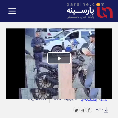
Play
Video
حجم ویدیو: 4.07M
|
مدت زمان ویدیو: 00:00:10
>
چندرسانه‌ای
۱۳ اردیبهشت ۱۴۰۵
۰۷:۱۹
خانه
99 بازدید
دانلود