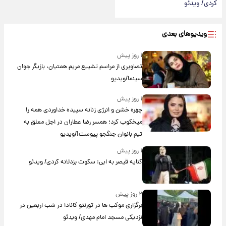
کردی/ ویدئو
ویدیوهای بعدی
۱ روز پیش
تصاویری از مراسم تشییع مریم همتیان، بازیگر جوان
سینما/ویدیو
۱ روز پیش
چهره خشن و انرژی زنانه سپیده خداوردی همه را
میخکوب کرد؛ همسر رضا عطاران در اجل معلق به
تیم بانوان جنگجو پیوست!/ویدیو
۱ روز پیش
کنایه قیصر به ابی: سکوت بزدلانه کردی/ ویدئو
۲ روز پیش
برگزاری موکب ها در تورنتو کانادا در شب اربعین در
نزدیکی مسجد امام مهدی/ ویدئو