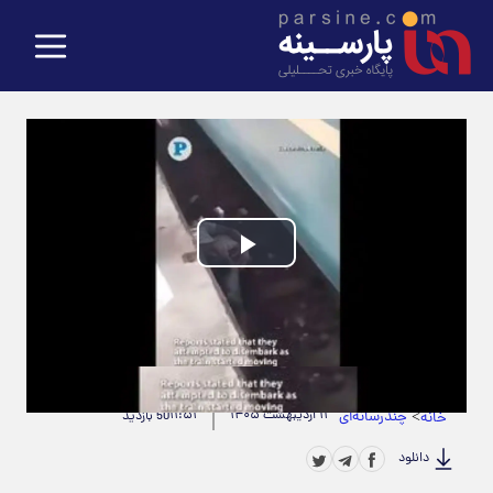
Play
Video
حجم ویدیو: 7.57M
|
مدت زمان ویدیو: 00:00:31
>
چندرسانه‌ای
۱۱ اردیبهشت ۱۴۰۵
۱۱:۵۱
خانه
50 بازدید
دانلود