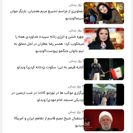
۱ روز پیش
تصاویری از مراسم تشییع مریم همتیان، بازیگر جوان
سینما/ویدیو
۱ روز پیش
چهره خشن و انرژی زنانه سپیده خداوردی همه را
میخکوب کرد؛ همسر رضا عطاران در اجل معلق به
تیم بانوان جنگجو پیوست!/ویدیو
۱ روز پیش
کنایه قیصر به ابی: سکوت بزدلانه کردی/ ویدئو
۲ روز پیش
برگزاری موکب ها در تورنتو کانادا در شب اربعین در
نزدیکی مسجد امام مهدی/ ویدئو
۲ روز پیش
استقبال شیخ نعیم قاسم از تفاهم ایران و آمریکا/
ویدیو