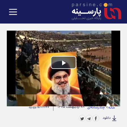
Play
Video
حجم ویدیو: 2.89M
|
مدت زمان ویدیو: 00:00:34
>
چندرسانه‌ای
۰۸ اردیبهشت ۱۴۰۵
۱۸:۰۷
خانه
67 بازدید
دانلود