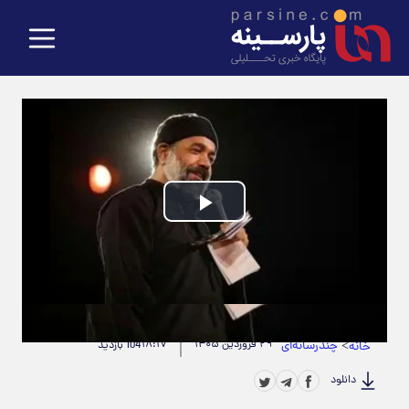
Play
Video
حجم ویدیو: 3.58M
|
مدت زمان ویدیو: 00:00:40
>
چندرسانه‌ای
۲۹ فروردین ۱۴۰۵
۱۸:۱۷
خانه
104 بازدید
دانلود