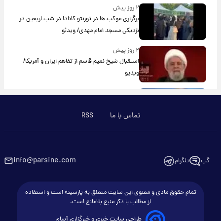
۲ روز پیش
برگزاری موکب ها در تورنتو کانادا در شب اربعین در
نزدیکی مسجد امام مهدی/ ویدئو
۲ روز پیش
استقبال شیخ نعیم قاسم از تفاهم ایران و آمریکا/
ویدیو
۳ روز پیش
پزشکیان: استعفا نخواهم داد
تماس با ما
RSS
۳ روز پیش
گریه مجری زن صداوسیما به خاطر پولدار نبودن!/
ویدیو
info@parsine.com
گپ
تلگرام
۴ روز پیش
خاطره جالب حدیث میرامینی از سریال ستایش/
تمام حقوق مادی و معنوی این سایت متعلق به پارسینه است و استفاده
ویدیو
از مطالب با ذکر منبع بلامانع است.
طراحی سایت خبری و خبرگزاری آسام
۴ روز پیش