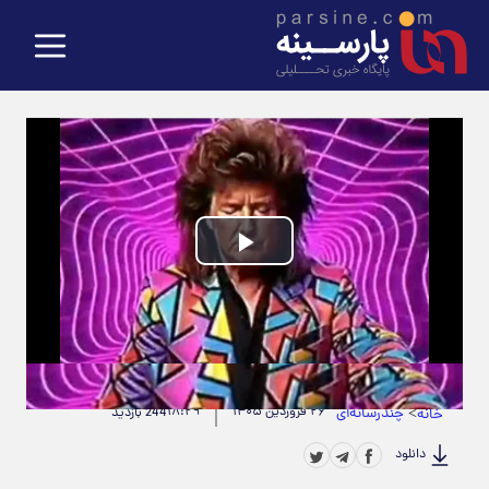
Play
Video
حجم ویدیو: 7.49M
|
مدت زمان ویدیو: 00:01:11
>
چندرسانه‌ای
۲۶ فروردین ۱۴۰۵
۱۸:۲۹
خانه
244 بازدید
دانلود