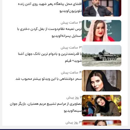
افشای محل پناهگاه‌ رهبر شهید روی آنتن زنده
تلویزیون/ویدیو
۳ ساعت پیش
ترس نعیمه نظام‌دوست از بغل کردن دختری با
استایل پسرانه/ویدیو
۳ ساعت پیش
با قدرتمندترین و بادوام ترین تانک جهان آشنا
شوید+ فیلم
۴ ساعت پیش
سحر دولتشاهی با این ویدئو بیشتر محبوب شد
۲ روز پیش
تصاویری از مراسم تشییع مریم همتیان، بازیگر جوان
سینما/ویدیو
۳ روز پیش
چهره خشن و انرژی زنانه سپیده خداوردی همه را