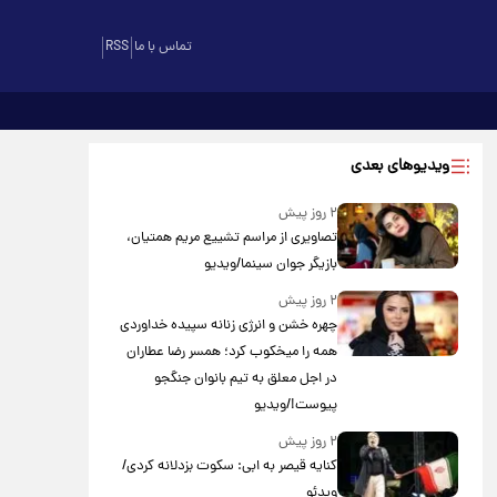
تماس با ما
RSS
ویدیوهای بعدی
۲ روز پیش
تصاویری از مراسم تشییع مریم همتیان،
بازیگر جوان سینما/ویدیو
۲ روز پیش
چهره خشن و انرژی زنانه سپیده خداوردی
همه را میخکوب کرد؛ همسر رضا عطاران
در اجل معلق به تیم بانوان جنگجو
پیوست!/ویدیو
۲ روز پیش
کنایه قیصر به ابی: سکوت بزدلانه کردی/
ویدئو