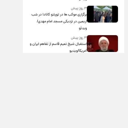
۳ روز پیش
برگزاری موکب ها در تورنتو کانادا در شب
اربعین در نزدیکی مسجد امام مهدی/
ویدئو
۳ روز پیش
استقبال شیخ نعیم قاسم از تفاهم ایران و
آمریکا/ویدیو
۳ روز پیش
پزشکیان: استعفا نخواهم داد
۳ روز پیش
گریه مجری زن صداوسیما به خاطر پولدار
نبودن!/ویدیو
۴ روز پیش
خاطره جالب حدیث میرامینی از سریال
ستایش/ویدیو
۴ روز پیش