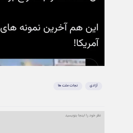
آزادی
نجات ملت ها