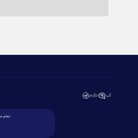
گپ
تلگرام
تمام حق