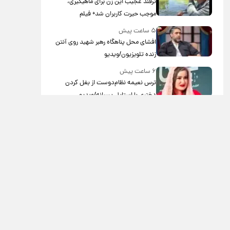
ترفند عجیب این زن برای ماهیگیری،
موجب حیرت کاربران شد+ فیلم
۵ ساعت پیش
افشای محل پناهگاه‌ رهبر شهید روی آنتن
زنده تلویزیون/ویدیو
۶ ساعت پیش
ترس نعیمه نظام‌دوست از بغل کردن
دختری با استایل پسرانه/ویدیو
۷ ساعت پیش
با قدرتمندترین و بادوام ترین تانک جهان
آشنا شوید+ فیلم
۸ ساعت پیش
سحر دولتشاهی با این ویدئو بیشتر
محبوب شد
۳ روز پیش
تصاویری از مراسم تشییع مریم همتیان،
بازیگر جوان سینما/ویدیو