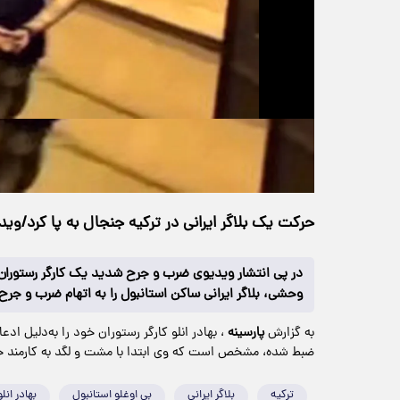
حجم ویدیو: 8.10M
>
چندرسانه‌ای
۲۶ آبان ۱۴۰۴
۱۹:۱۷
خانه
138 بازدید
حرکت یک بلاگر ایرانی در ترکیه جنجال به پا کرد/وید
در پی انتشار ویدیوی ضرب‌ و جرح شدید یک کارگر رستوران د
وحشی، بلاگر ایرانی ساکن استانبول را به اتهام ضرب و جر
به گزارش
پارسینه
، بهادر انلو کارگر رستوران خود را به‌دلیل 
ضبط شده، مشخص است که وی ابتدا با مشت و لگد به کارمند حم
ترکیه
بلاگر ایرانی
بی اوغلو استانبول
بهادر انلو