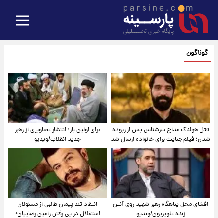
گوناگون
قتل هولناک مداح سرشناس پس از ربوده
برای اولین بار؛ انتشار تصاویری از رهبر
شدن؛ فیلم جنایت برای خانواده ارسال شد
جدید انقلاب/ویدیو
افشای محل پناهگاه‌ رهبر شهید روی آنتن
انتقاد تند پیمان طالبی از مسئولان
زنده تلویزیون/ویدیو
استقلال در پی رفتن رامین رضاییان+