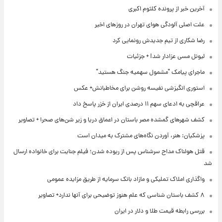
آخرین خبر از پرونده کلثوم اکبری
علت اصلی آلودگی هوای تهران در روزهای اخیر
رضا شکاری از تیم جدیدش رونمایی کرد
لیونل مسی عزادار شد! + جزئیات
ماجرای پیامک "مشمول سهمیه جنگ هستید"
استوری انگیزشی نفیسه روشن برای مخاطبانش+ عکس
عراقچی به ادعای سهم ۱۱ درصدی ایران از خزر پاسخ داد
کشف شهرهای گمشده مصر باستان در اعماق دریا و زیر شن‌های صحرا + تصاویر
پزشکیان: هنر، آوردن نگاه‌های مشترک به میدان است
قتل هولناک مداح سرشناس پس از ربوده شدن؛ فیلم جنایت برای خانواده ارسال
شد
واگذاری املاک تملیکی و مازاد بانک سرمایه از طریق مزایده عمومی
۸ کشف باستان شناسی که علم هنوز توضیحی برای آنها ندارد+ تصاویر
بررسی رابطه قیمت طلا و دلار در ایران