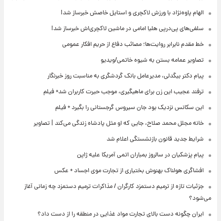
الهام پاوه‌نژاد با ورزش لاکچری و استایل خاصش خبرساز شد!
سلفی‌های پی‌درپی هلیا امامی در ماشین لاکچری‌اش خبرساز شد!
خط مقدم نابرابر روایت‌ها؛ مصائب دفاع از حریم افکار عمومی
تصاویر عمامه بستن به شیوه خاتمی/ویدیو
پیام دکتر بیگدلی، مدیرعامل بانک گردشگری به مناسبت روز خبرنگار
ترفند عجیب این زن برای ماهیگیری، موجب حیرت کاربران شد+ فیلم
این سکانس نزدیک بود جان سیروس گرجستانی را بگیرد + فیلم
خانه مجلل محمد صلاح، جایی که او مثل پادشاه زندگی می‌کند | تصاویر
شرایط جدید قانون بازنشستگی اعلام شد
پیام پزشکیان در سالروز بمباران اتمی آمریکا علیه ژاپن
افشاگری هولناک بهنوش بختیاری از تجارت موی اجساد + عکس
جزئیات تازه از ترمیم دستمزد کارگران / مذاکرات ترمیم دستمزد چه زمانی آغاز
می‌شود؟
ایران چگونه دست بالای تجارت مواد غذایی در منطقه را از دست داد؟