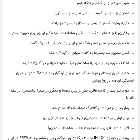
شرط سپاه برای بازگشایی تنگه هرمز
ماجرای جاسوسی کارمند سازمان ملل برای اسرائیل
تأیید وجود فسفر در بمباران استان فارس + جزئیات
رهگیری با چند دلار؛ شکست سنگین سامانه ضد موشکی لیزری رژیم صهیونیستی
با صدور پیامی؛ مدیرعامل بانک ملی ایران روز خبرنگار را تبریک گفت
آشپز مشهور صداوسیما به کانادا مهاجرت کرد؟/ ویدئو
لحظه برخورد رعد و برق به ساختمان مرکز تجارت جهانی در آمریکا + فیلم
حضور مازیار لرستانی در ختم اکبر عبدی برای او گران تمام شد!/ دزدی از مازیار
لرستانی آن هم در روز روشن
دو دختر پیمان قاسم‌خانی، یکی از بهاره رهنما و دیگری از میترا ابراهیمی؛ در یک
قاب!
زمان‌بندی جدید شارژ کالابرگ مرداد ۱۴۰۵ اعلام شد
برای اولین بار؛ انتشار تصاویری از رهبر جدید انقلاب/ویدیو
قاب عاشقانه و پست متفاوت همسر شاهرخ استخری!
رونمایی خودرو IM LS۹ توسط نیکا موتور ، لوکس ترین شاسی بلند EREV در ایران