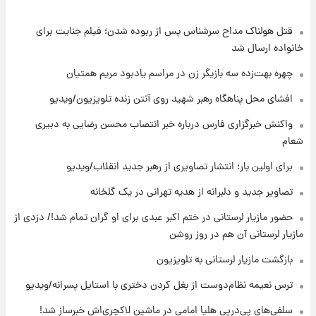
قتل هولناک مداح سرشناس پس از ربوده شدن؛ فیلم جنایت برای
۹ ساعت پیش
قیمت گوشت گوساله و گوسفند امروز شنبه ۱۷
خانواده ارسال شد
مرداد ۱۴۰۵ +جدول
چهره بهت‌زده سه بازیگر زن در مراسم یادبود مریم همتیان
۱۰ ساعت پیش
افشای محل پناهگاه‌ رهبر شهید روی آنتن زنده تلویزیون/ویدیو
با قدرتمندترین و بادوام ترین تانک جهان آشنا
واکنش خبرگزاری فارس درباره خبر انتصاب محسن رضایی به دبیری
شوید+ فیلم
شعام
۱۰ ساعت پیش
برای اولین بار؛ انتشار تصاویری از رهبر جدید انقلاب/ویدیو
قیمت طلا ۱۸عیار امروز شنبه ۱۷ مرداد ۱۴۰۵
+جدول
تصاویر جدید و دلبرانه از هدیه تهرانی در یک گلخانه
حضور مازیار لرستانی در ختم اکبر عبدی برای او گران تمام شد!/ دزدی از
۱۱ ساعت پیش
مازیار لرستانی آن هم در روز روشن
قیمت محصولات ایران‌خودرو و سایپا امروز شنبه
۱۷ مرداد ۱۴۰۵
بازگشت مازیار لرستانی به تلویزیون
ترس نعیمه نظام‌دوست از بغل کردن دختری با استایل پسرانه/ویدیو
۱ روز پیش
یک پیش ‌بینی مهم برای قیمت دلار، طلا و سکه
سلفی‌های پی‌درپی هلیا امامی در ماشین لاکچری‌اش خبرساز شد!