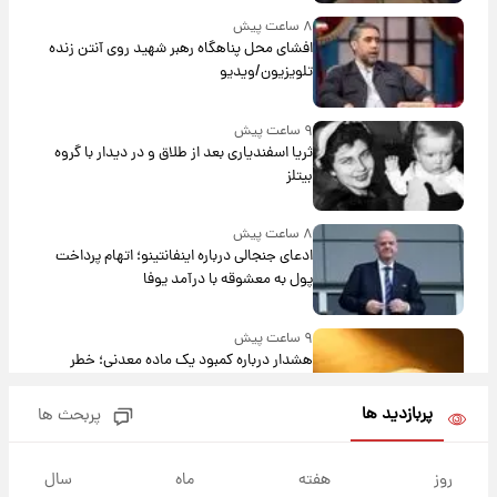
۸ ساعت پیش
افشای محل پناهگاه‌ رهبر شهید روی آنتن زنده
تلویزیون/ویدیو
۹ ساعت پیش
ثریا اسفندیاری بعد از طلاق و در دیدار با گروه
بیتلز
۸ ساعت پیش
ادعای جنجالی درباره اینفانتینو؛ اتهام پرداخت
پول به معشوقه با درآمد یوفا
۹ ساعت پیش
هشدار درباره کمبود یک ماده معدنی؛ خطر
آلزایمر و زوال عقل افزایش می‌یابد؟
پربازدید ها
پربحث ها
۹ ساعت پیش
انتقاد تند پیمان طالبی از مسئولان استقلال در
روز
هفته
ماه
سال
پی رفتن رامین رضاییان+ عکس