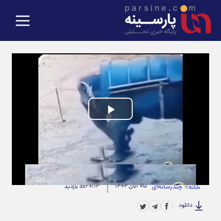
Play
Video
حجم ویدیو: 4.13M
|
مدت زمان ویدیو: 00:00:59
>
چندرسانه‌ای
۰۵ آبان ۱۴۰۴
۲۰:۱۳
خانه
35 بازدید
دانلود