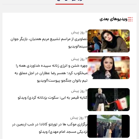
ویدیوهای بعدی
۲ روز پیش
تصاویری از مراسم تشییع مریم همتیان، بازیگر جوان
سینما/ویدیو
۲ روز پیش
چهره خشن و انرژی زنانه سپیده خداوردی همه را
میخکوب کرد؛ همسر رضا عطاران در اجل معلق به
تیم بانوان جنگجو پیوست!/ویدیو
۲ روز پیش
کنایه قیصر به ابی: سکوت بزدلانه کردی/ ویدئو
۳ روز پیش
برگزاری موکب ها در تورنتو کانادا در شب اربعین در
نزدیکی مسجد امام مهدی/ ویدئو