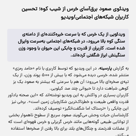
ویدئوی صعود برق‌آسای خرس از شیب کوه؛ تحسین
کاربران شبکه‌های اجتماعی/ویدیو
ویدئویی از یک خرس که با سرعت خیره‌کننده‌ای از دامنه‌ی
سنگی کوه بالا می‌رود، در شبکه‌های اجتماعی به‌سرعت وایرال
شده است. کاربران از قدرت و چابکی این حیوان با وجود وزن
سنگینش ابراز شگفتی کرده‌اند.
به گزارش
پارسینه
، در این ویدیو که توسط کاربری با نام «حامد رمزی»
منتشر شده، خرسی دیده می‌شود که با بیش از ۵۰۰ پوند وزن، از یک
تپه‌ی صخره‌ای بالا می‌رود؛ آن هم با سرعتی که بیشتر به صعود یک بز
کوهی شباهت دارد تا حیوانی چند صد کیلویی.
کاربران بسیاری در واکنش به این ویدیو نوشته‌اند که «این صحنه یادآور
قدرت واقعی طبیعت و خطرناک‌ترین شکارچیان زمین است». برخی نیز
این چابکی را «ترسناک اما شگفت‌انگیز» توصیف کرده‌اند.
کارشناسان حیات وحش می‌گویند صعود سریع از سطوح ناهموار بخشی
از توانایی طبیعی گونه‌هایی مانند خرس گریزلی و خرس قهوه‌ای است که
از عضلات قدرتمند و چنگال‌های بلند برای بالا رفتن از صخره‌ها استفاده
می‌کنند.