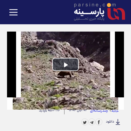
Play
Video
حجم ویدیو: 2.07M
|
مدت زمان ویدیو: 00:00:34
>
چندرسانه‌ای
۰۲ آبان ۱۴۰۴
۱۳:۱۶
خانه
45 بازدید
دانلود