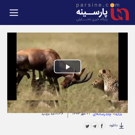
Play
Video
حجم ویدیو: 11.51M
|
مدت زمان ویدیو: 00:02:02
>
چندرسانه‌ای
۲۱ مهر ۱۴۰۴
۱۸:۲۶
خانه
32 بازدید
دانلود