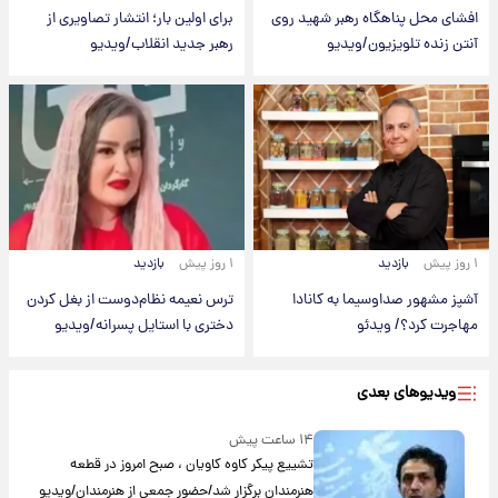
افشای محل پناهگاه‌ رهبر شهید روی
برای اولین بار؛ انتشار تصاویری از
آنتن زنده تلویزیون/ویدیو
رهبر جدید انقلاب/ویدیو
۱ روز پیش
بازدید
۱ روز پیش
بازدید
آشپز مشهور صداوسیما به کانادا
ترس نعیمه نظام‌دوست از بغل کردن
مهاجرت کرد؟/ ویدئو
دختری با استایل پسرانه/ویدیو
ویدیوهای بعدی
۱۴ ساعت پیش
تشییع پیکر کاوه کاویان ، صبح امروز در قطعه
هنرمندان برگزار شد/حضور جمعی از هنرمندان/ویدیو