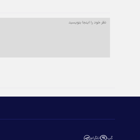
گپ
تلگرام