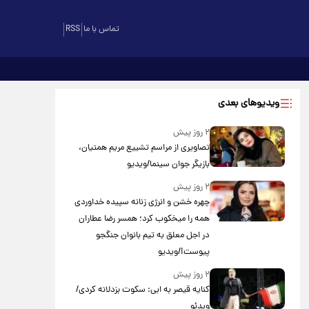
تماس با ما
RSS
ویدیوهای بعدی
۲ روز پیش
تصاویری از مراسم تشییع مریم همتیان،
بازیگر جوان سینما/ویدیو
۲ روز پیش
چهره خشن و انرژی زنانه سپیده خداوردی
همه را میخکوب کرد؛ همسر رضا عطاران
در اجل معلق به تیم بانوان جنگجو
پیوست!/ویدیو
۲ روز پیش
کنایه قیصر به ابی: سکوت بزدلانه کردی/
ویدئو