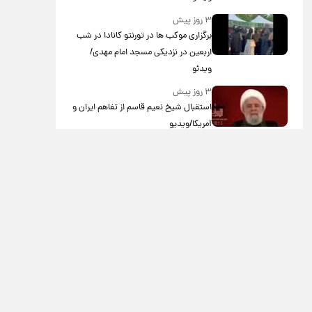
۳ روز پیش
برگزاری موکب ها در تورنتو کانادا در شب
اربعین در نزدیکی مسجد امام مهدی/
ویدئو
۳ روز پیش
استقبال شیخ نعیم قاسم از تفاهم ایران و
آمریکا/ویدیو
۳ روز پیش
پزشکیان: استعفا نخواهم داد
۳ روز پیش
گریه مجری زن صداوسیما به خاطر پولدار
نبودن!/ویدیو
۴ روز پیش
خاطره جالب حدیث میرامینی از سریال
ستایش/ویدیو
۴ روز پیش