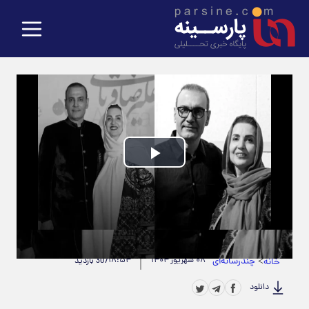
Play
Video
حجم ویدیو: 12.17M
|
مدت زمان ویدیو: 00:00:56
>
چندرسانه‌ای
۰۸ شهریور ۱۴۰۴
۱۸:۵۴
خانه
307 بازدید
دانلود