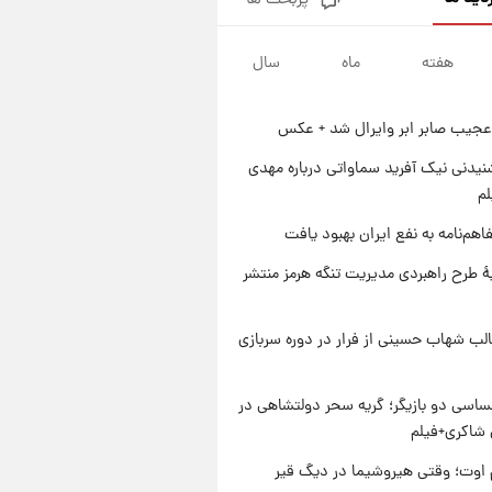
پربحث ها
جزئیات فعال‌سازی «کیف پول
ایران» اعلام شد+فیلم
هفته
ماه
سال
۱ روز پیش
تغییر تند قیمت محصولات
ایران‌خودرو و سایپا امروز پنجشنبه
عجیب صابر ابر وایرال شد + عکس
۱۵ مرداد ۱۴۰۵ +جدول
۱ روز پیش
قیمت طلا و سکه امروز پنجشنبه
یدنی نیک آفرید سماواتی درباره مهدی
۱۵ مرداد ۱۴۰۵
لم
۱ روز پیش
اهم‌نامه به نفع ایران بهبود یافت
شارژ جدید کالابرگ برای سه
دهک؛ جزئیات اعلام شد
ۀ طرح راهبردی مدیریت تنگه هرمز منتشر
لب شهاب حسینی از فرار در دوره سربازی
اسی دو بازیگر؛ گریه سحر دولتشاهی در
شاکری+فیلم
اوت؛ وقتی هیروشیما در دیگ قیر