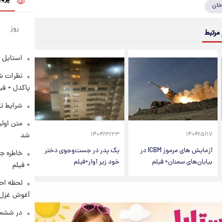
خان
روز
 مرتبط
استایل 
نظرات شن
پاکدل + فی
شرایط تف
متن اولی
۱۴۰۴/۳/۲۳
۱۴۰۴/۵/۱۷
شد
آزمایش های مرموز ICBM در
یک پدر در جست‌وجوی دختر
خاطره جا
بیابان‌های سمنان+ فیلم
خود زیر آوار+فیلم
+ فیلم
لحظه احس
آغوش غزل 
در ششم 