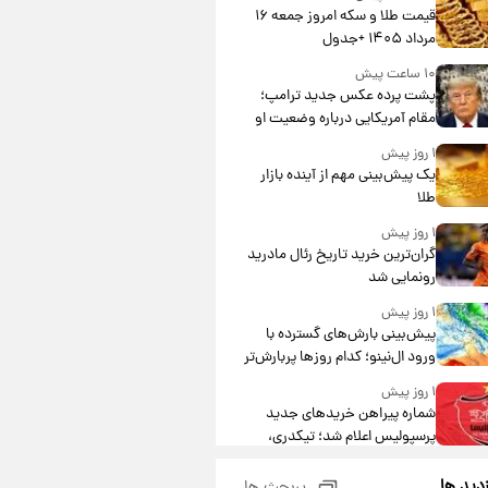
قیمت طلا و سکه امروز جمعه ۱۶
مرداد ۱۴۰۵ +جدول
۱۰ ساعت پیش
پشت پرده عکس جدید ترامپ؛
مقام آمریکایی درباره وضعیت او
چه گفت؟
۱ روز پیش
یک پیش‌بینی مهم از آینده بازار
طلا
۱ روز پیش
گران‌ترین خرید تاریخ رئال مادرید
رونمایی شد
۱ روز پیش
پیش‌بینی بارش‌های گسترده با
ورود ال‌نینو؛ کدام روزها پربارش‌تر
خواهند بود؟
۱ روز پیش
شماره پیراهن خریدهای جدید
پرسپولیس اعلام شد؛ تیکدری،
محبی و سرگیف با اعداد ویژه
۱ روز پیش
زدید ها