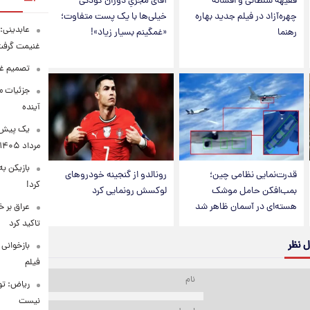
فقیهه سلطانی و افسانه
آقای مجریِ دوران کودکی
چهره‌آزاد در فیلم جدید بهاره
خیلی‌ها با یک پست متفاوت؛
عابدینی: 
رهنما
«غمگینم بسیار زیاد»!
غنیمت گرف
تصمیم غی
جزئیات مح
آینده
مرداد ۱۴۰۵
بازیکن به
قدرت‌نمایی نظامی چین؛
رونالدو از گنجینه خودروهای
کرد!
بمب‌افکن حامل موشک
لوکسش رونمایی کرد
هسته‌ای در آسمان ظاهر شد
عراق بر 
تاکید کرد
ل نظر
بازخوانی
فیلم
ریاض: تو
نیست