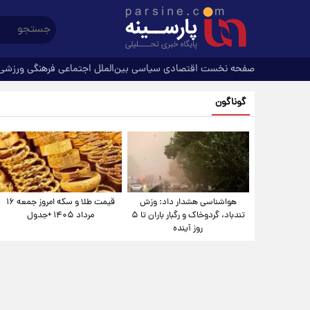
صفحه نخست
اقتصادی
سیاسی
بین‌الملل
اجتماعی
فرهنگی
ورزشی
گوناگون
هواشناسی هشدار داد: وزش
قیمت طلا و سکه امروز جمعه ۱۶
تندباد، گردوخاک و رگبار باران تا ۵
مرداد ۱۴۰۵ +جدول
روز آینده