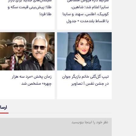
شرایط تازه فروش اقساطی
سیگنال‌های جدید برای بازار
سایپا اعلام شد؛ شاهین،
طلا؛ پیش‌بینی قیمت سکه و
کوییک، اطلس، سهند و ساینا
طلا فردا
با اقساط بلندمدت + جدول
تیپ گل‌گلی خانم بازیگر جوان
زمان پخش «مرد سه هزار
در جشن نفس | تصاویر
چهره» مشخص شد
ارسا