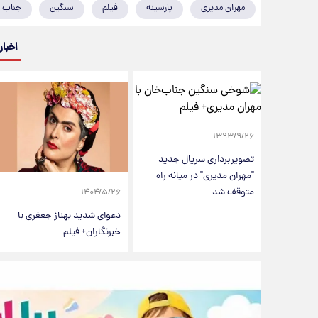
مهران مدیری
پارسینه
فیلم
سنگین
جناب 
اخبار
۱۳۹۳/۹/۲۶
تصویربرداری سریال جدید
"مهران مدیری" در میانه راه
متوقف شد
۱۴۰۴/۵/۲۶
دعوای شدید بهناز جعفری با
خبرنگاران+ فیلم