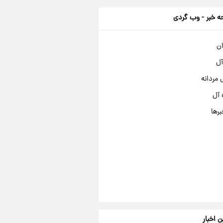
 خبر - وب گردی
ان
آل
مردانه
 آل
برها
ن اخبار