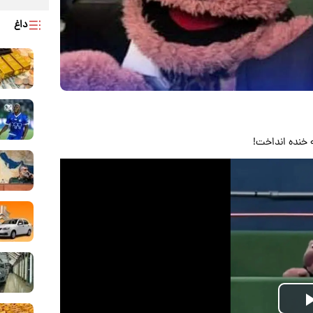
داغ
 خنده انداخت!