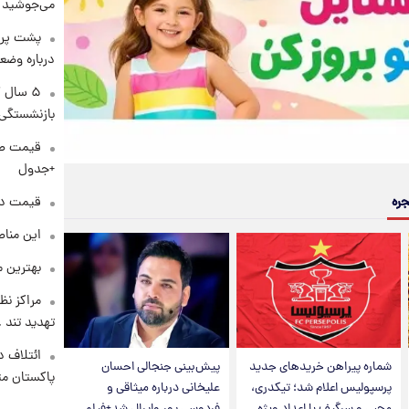
می‌جوشید
پشت پرد
درباره وض
۵ سال 
بازنشستگی
+جدول
جره
قیمت دلار د
این مناط
بهترین م
مراکز نظ
تهدید تند
ائتلاف د
شماره پیراهن خریدهای جدید
پیش‌بینی جنجالی احسان
پاکستان مت
پرسپولیس اعلام شد؛ تیکدری،
علیخانی درباره میثاقی و