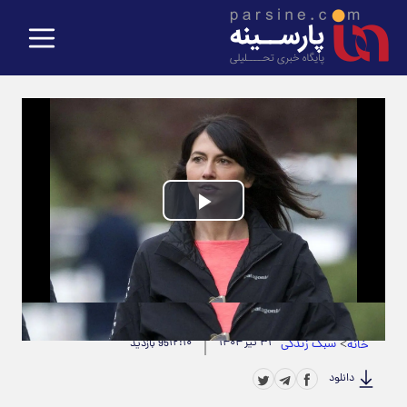
Play
Video
حجم ویدیو: 5.16M
|
مدت زمان ویدیو: 00:00:50
>
سبک زندگی
۳۱ تیر ۱۴۰۴
۱۲:۱۰
خانه
95 بازدید
دانلود