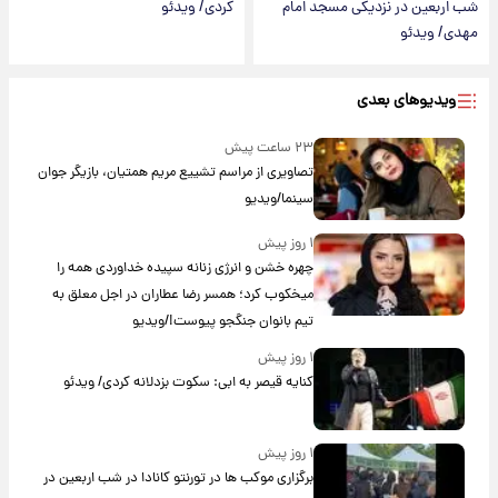
شب اربعین در نزدیکی مسجد امام
کردی/ ویدئو
مهدی/ ویدئو
ویدیوهای بعدی
۲۳ ساعت پیش
تصاویری از مراسم تشییع مریم همتیان، بازیگر جوان
سینما/ویدیو
۱ روز پیش
چهره خشن و انرژی زنانه سپیده خداوردی همه را
میخکوب کرد؛ همسر رضا عطاران در اجل معلق به
تیم بانوان جنگجو پیوست!/ویدیو
۱ روز پیش
کنایه قیصر به ابی: سکوت بزدلانه کردی/ ویدئو
۱ روز پیش
برگزاری موکب ها در تورنتو کانادا در شب اربعین در