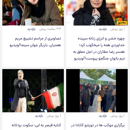
۱ روز پیش
بازدید
۲۳ ساعت پیش
بازدید
چهره خشن و انرژی زنانه سپیده
تصاویری از مراسم تشییع مریم
خداوردی همه را میخکوب کرد؛
همتیان، بازیگر جوان سینما/ویدیو
همسر رضا عطاران در اجل معلق به
تیم بانوان جنگجو پیوست!/ویدیو
۱ روز پیش
بازدید
۱ روز پیش
بازدید
برگزاری موکب ها در تورنتو کانادا در
کنایه قیصر به ابی: سکوت بزدلانه