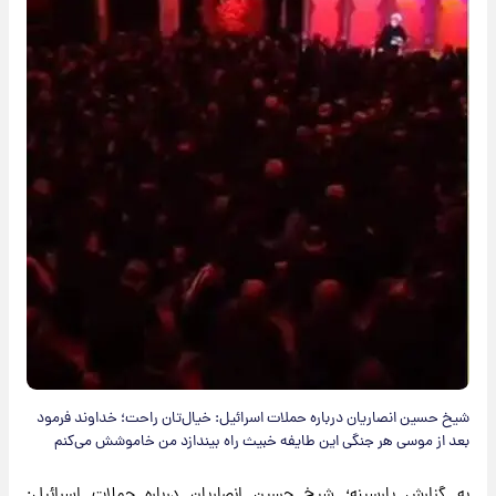
شیخ حسین انصاریان درباره حملات اسرائیل: خیال‌تان راحت؛ خداوند فرمود
بعد از موسی هر جنگی این طایفه خبیث راه بیندازد من خاموشش می‌کنم
به گزارش پارسینه؛ شیخ حسین انصاریان درباره حملات اسرائیل: