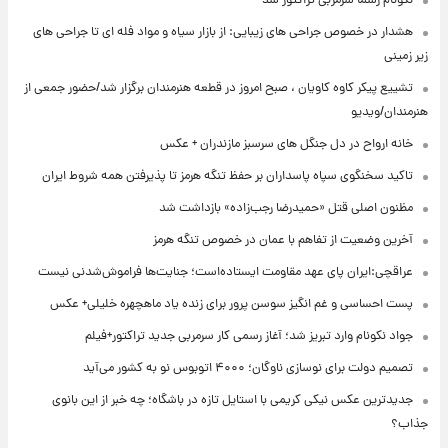
نکونام رسما سرمربی تراکتور شد
هشدار در خصوص جراحی های زیبایی: از بازار سیاه و مواد فله ای تا جراحی های
زیر زمینی
تشییع پیکر کاوه کاویان ، صبح امروز در قطعه هنرمندان برگزار شد/حضور جمعی از
هنرمندان/ویدیو
خانه ارواح در دل جنگل های سرسبز مازندران + عکس
تاکید سخنگوی سپاه پاسداران بر حفظ تنگه هرمز تا پذیرفتن همه شروط ایران
مظنون اصلی قتل «حمیدرضا رجب‌زاده» بازداشت شد
آخرین وضعیت از تفاهم با عمان در خصوص تنگه هرمز
عراقچی:ایران پای عهد مقاومت ایستاده‌است؛ جنایت‌ها فراموش‌شدنی نیست
پست احساسی و غم انگیز سوسن پرور برای زنده یاد ماهچهره خلیلی+ عکس
جواد نکونام وارد تبریز شد؛ آغاز رسمی کار سرمربی جدید تراکتور+فیلم
تصمیم دولت برای نوسازی ناوگان؛ ۴۰۰۰ اتوبوس نو به کشور می‌آید
جدیدترین عکس نیکی کریمی با استایل تازه در باشگاه؛ چه خبر از این بانوی
جذاب؟