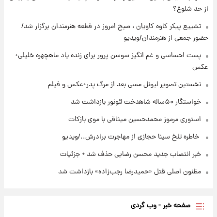
۲۲ ساعت پیش
از حد شلوغ؟
نخستین تصویر لیونل مسی بعد از مرگ
پدر+عکس و فیلم
تشییع پیکر کاوه کاویان ، صبح امروز در قطعه هنرمندان برگزار شد/
حضور جمعی از هنرمندان/ویدیو
۲۳ ساعت پیش
پست احساسی و غم انگیز سوسن پرور برای زنده یاد ماهچهره خلیلی+
استوری مرموز محمدحسین میثاقی با موی
عکس
بازکات
نخستین تصویر لیونل مسی بعد از مرگ پدر+عکس و فیلم
خواستگار ۵۰ساله شاهدخت لئونور بازداشت شد
استوری مرموز محمدحسین میثاقی با موی بازکات
⁨ خاطره تلخ سینا حجازی از مهاجرت برادرش../ویدیو
خبر انتصاب جدید محسن رضایی حذف شد + جزئیات
مظنون اصلی قتل «حمیدرضا رجب‌زاده» بازداشت شد
صفحه خبر - وب گردی