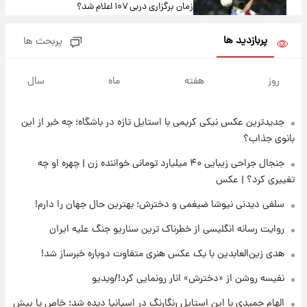
زمان برگزاری دربی ۱۰۷ اعلام شد؟
پربازدید ها
پربحث ها
۱۶ ساعت پیش
خبر انتصاب جدید محسن رضایی حذف شد +
روز
هفته
ماه
سال
جزئیات
جدیدترین عکس نیکی کریمی با استایل تازه در باشگاه؛ چه خبر از این
۱۷ ساعت پیش
پست جدید محسن رضایی در شورای عالی امنیت
بانوی جذاب؟
ملی
جنجال جراحی زیبایی ۴۰ میلیارد تومانی خواننده زن | چهره او چه
تغییری کرد؟ | عکس
۲۱ ساعت پیش
آتش‌سوزی در لوناپارک شیراز؛ آخرین وضعیت
سلفی دیدنی نیوشا ضیغمی و دخترش؛ بهترین حال جهان را دارم!
خزندگان خطرناک پس از حادثه
روایت رسانه انگلیسی از خطرناک ترین سناریو جنگ علیه ایران
۲۲ ساعت پیش
هدی زین‌العابدین با یک عکس هنری متفاوت دوباره خبرساز شد!
خواستگار ۵۰ساله شاهدخت لئونور بازداشت شد
نفیسه روشن از «دخترش» انار رونمایی کرد!/ویدیو
الهام حمیدی با این استایل رنگارنگ در اسپانیا دیده شد؛ خاص یا بیش