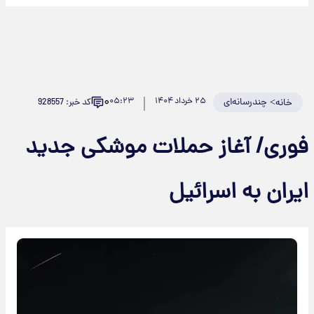
۰
>
چندرسانه‌ای
۲۵ خرداد ۱۴۰۴
۰۵:۲۳
کد خبر: 928557
خانه
وری/ آغاز حملات موشکی جدید
یران به اسرائیل