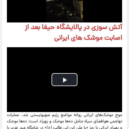
Video
آتش سوزی در پالایشگاه حیفا بعد از
اصابت موشک های ایرانی
Play
Video
موج موشک‌های ایرانی روانه مواضع رژیم صهیونیستی شد. عملیات
تهاجمی هوافضای سپاه شامل ده‌ها موشک و پهپاد است؛ ده‌ها موشک
و پهپاد ایرانی با رمز «یا علی ابن ابی طالب (ع)» در شامگاه عید غدیر با