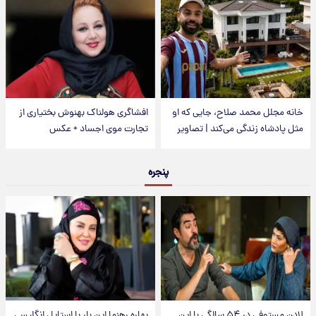
خانه مجلل محمد صلاح، جایی که او
افشاگری هولناک بهنوش بختیاری از
مثل پادشاه زندگی می‌کند | تصاویر
تجارت موی اجساد + عکس
پنجره
لادن مستوفی در ۵۴ سالگی با این
بهاره رهنما این بار با استایل انگلیسی