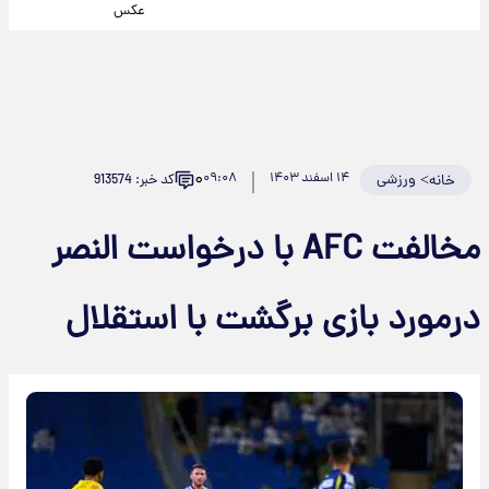
عکس
۰
>
ورزشی
۱۴ اسفند ۱۴۰۳
۰۹:۰۸
کد خبر: 913574
خانه
مخالفت AFC با درخواست النصر
درمورد بازی برگشت با استقلال