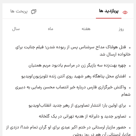
پول به معشوقه با درآمد یوفا
پربازدید ها
پربحث ها
۹ ساعت پیش
هشدار درباره کمبود یک ماده معدنی؛ خطر
روز
هفته
ماه
سال
آلزایمر و زوال عقل افزایش می‌یابد؟
قتل هولناک مداح سرشناس پس از ربوده شدن؛ فیلم جنایت برای
۹ ساعت پیش
انتقاد تند پیمان طالبی از مسئولان استقلال در
خانواده ارسال شد
پی رفتن رامین رضاییان+ عکس
چهره بهت‌زده سه بازیگر زن در مراسم یادبود مریم همتیان
۱۰ ساعت پیش
افشای محل پناهگاه‌ رهبر شهید روی آنتن زنده تلویزیون/ویدیو
قیمت گوشت گوساله و گوسفند امروز شنبه ۱۷
واکنش خبرگزاری فارس درباره خبر انتصاب محسن رضایی به دبیری
مرداد ۱۴۰۵ +جدول
شعام
۱۰ ساعت پیش
برای اولین بار؛ انتشار تصاویری از رهبر جدید انقلاب/ویدیو
با قدرتمندترین و بادوام ترین تانک جهان آشنا
شوید+ فیلم
تصاویر جدید و دلبرانه از هدیه تهرانی در یک گلخانه
حضور مازیار لرستانی در ختم اکبر عبدی برای او گران تمام شد!/ دزدی از
۱۱ ساعت پیش
مازیار لرستانی آن هم در روز روشن