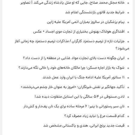
خانه مجلل محمد صلاح، جایی که او مثل پادشاه زندگی می‌کند | تصاویر
شرایط جدید قانون بازنشستگی اعلام شد
پیام پزشکیان در سالروز بمباران اتمی آمریکا علیه ژاپن
افشاگری هولناک بهنوش بختیاری از تجارت موی اجساد + عکس
جزئیات تازه از ترمیم دستمزد کارگران / مذاکرات ترمیم دستمزد چه زمانی آغاز
می‌شود؟
ایران چگونه دست بالای تجارت مواد غذایی در منطقه را از دست داد؟
شوک به بازار اجاره مسکن؛ چرا مالکان خانه‌های خود را خالی نگه می‌دارند؟
۱۱ سناتور آمریکا علیه ادامه جنگ با ایران وارد عمل شدند
تأکید جهانگیر بر نقش خبرنگاران؛ «امروز به عنوان خار چشم می‌درخشند»
لادن مستوفی در ۵۴ سالگی با این استایل متفاوت دیده شد!
نان سیر رستورانی با پنیر؛ ۶ مرحله ساده برای یک نان پف‌دار و کش‌دار
کدام قسمت مرغ را نباید زیاد مصرف کرد؟
قیمت جدید برنج ایرانی، هندی و پاکستانی مشخص شد