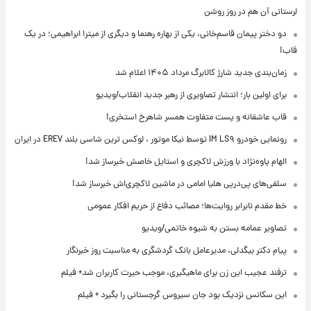
لرستانی آن هم در روز روشن
دو دختر پیمان قاسم‌خانی، یکی از بهاره رهنما و دیگری از میترا ابراهیمی؛ در یک
قاب!
زمان‌بندی جدید شارژ کالابرگ مرداد ۱۴۰۵ اعلام شد
برای اولین بار؛ انتشار تصاویری از رهبر جدید انقلاب/ویدیو
قاب عاشقانه و پست متفاوت همسر شاهرخ استخری!
رونمایی خودرو IM LS۹ توسط نیکا موتور ، لوکس ترین شاسی بلند EREV در ایران
الهام پاوه‌نژاد با ورزش لاکچری و استایل خاصش خبرساز شد!
سلفی‌های پی‌درپی هلیا امامی در ماشین لاکچری‌اش خبرساز شد!
خط مقدم نابرابر روایت‌ها؛ مصائب دفاع از حریم افکار عمومی
تصاویر عمامه بستن به شیوه خاتمی/ویدیو
پیام دکتر بیگدلی، مدیرعامل بانک گردشگری به مناسبت روز خبرنگار
ترفند عجیب این زن برای ماهیگیری، موجب حیرت کاربران شد+ فیلم
این سکانس نزدیک بود جان سیروس گرجستانی را بگیرد + فیلم