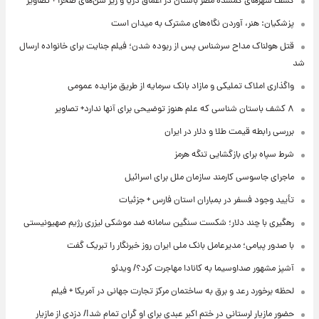
کشف شهرهای گمشده مصر باستان در اعماق دریا و زیر شن‌های صحرا + تصاویر
پزشکیان: هنر، آوردن نگاه‌های مشترک به میدان است
قتل هولناک مداح سرشناس پس از ربوده شدن؛ فیلم جنایت برای خانواده ارسال
شد
واگذاری املاک تملیکی و مازاد بانک سرمایه از طریق مزایده عمومی
۸ کشف باستان شناسی که علم هنوز توضیحی برای آنها ندارد+ تصاویر
بررسی رابطه قیمت طلا و دلار در ایران
شرط سپاه برای بازگشایی تنگه هرمز
ماجرای جاسوسی کارمند سازمان ملل برای اسرائیل
تأیید وجود فسفر در بمباران استان فارس + جزئیات
رهگیری با چند دلار؛ شکست سنگین سامانه ضد موشکی لیزری رژیم صهیونیستی
با صدور پیامی؛ مدیرعامل بانک ملی ایران روز خبرنگار را تبریک گفت
آشپز مشهور صداوسیما به کانادا مهاجرت کرد؟/ ویدئو
لحظه برخورد رعد و برق به ساختمان مرکز تجارت جهانی در آمریکا + فیلم
حضور مازیار لرستانی در ختم اکبر عبدی برای او گران تمام شد!/ دزدی از مازیار