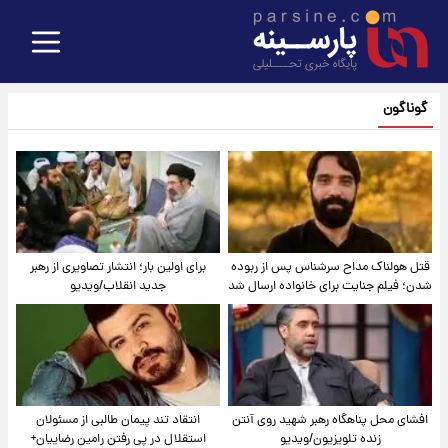
گوناگون
قتل هولناک مداح سرشناس پس از ربوده
برای اولین بار؛ انتشار تصاویری از رهبر
شدن؛ فیلم جنایت برای خانواده ارسال شد
جدید انقلاب/ویدیو
افشای محل پناهگاه‌ رهبر شهید روی آنتن
انتقاد تند پیمان طالبی از مسئولان
زنده تلویزیون/ویدیو
استقلال در پی رفتن رامین رضاییان+