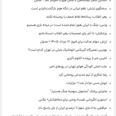
استایل سحر دولتشاهی با لباس چروک خبرساز شد + عکس
سخنگوی ارتش: نظم ایرانی در تنگه هرمز بازگشت‌ناپذیر است
رهبر انقلاب: رسانه‌ها نقاط ضعف را برجسته نکنند
ونس: جنگ با ایران هنوز تمام نشده است؛ در میانه بازی هستیم
پزشکیان: تا آخر پای تصمیمات رهبر انقلاب ایستاده‌ایم
ارزش سهام عدالت برای امروز ۱۷ مرداد ۱۴۰۵ + جدول
بهترین تعمیرگاه گیربکس اتوماتیک جیلی در تهران کدام است؟
آخرین خبر از پرونده کلثوم اکبری
علت اصلی آلودگی هوای تهران در روزهای اخیر
رضا شکاری از تیم جدیدش رونمایی کرد
لیونل مسی عزادار شد! + جزئیات
ماجرای پیامک "مشمول سهمیه جنگ هستید"
استوری انگیزشی نفیسه روشن برای مخاطبانش+ عکس
عراقچی به ادعای سهم ۱۱ درصدی ایران از خزر پاسخ داد