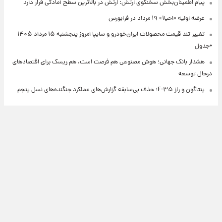
پیام اطمینان‌بخش سخنگوی ارتش: ارتش در بالاترین سطح آمادگی قرار دارد
عرضه اولیه «احیا۱» ۱۹ مرداد در فرابورس
تغییر تند قیمت محصولات ایران‌خودرو و سایپا امروز پنجشنبه ۱۵ مرداد ۱۴۰۵
+جدول
هشدار بانک جهانی؛ هوش مصنوعی هم فرصت است، هم ریسک برای اقتصادهای
درحال توسعه
پنتاگون و راز F-۳۵؛ حذف بی‌سابقه گزارش‌های عملکرد جنگنده‌های نسل پنجم