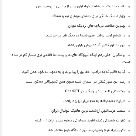
طلب حلالیت عالیشاه از هواداران پس از جدایی از پرسپولیس
چهار ماسک خانگی برای داشتن موهای نرم و شفاف
بهترین مقاصد دریاچه‌های نزدیک تهران
در ششم اوت؛ وقتی هیروشیما در دیگ قیر می‌جوشید
این مناطق کشور آماده بارش باران باشند
پزشکیان: علی رغم اینکه نیروگاه های ما را زدند اما قطعی برق بسیار کم تر شده
است
کنایه قالیباف به ترامپ: حقایق را بپذیرید و به تعهدات خود عمل کنید
رصد این صور فلکی در آسمان شب بدون هیچ تجهیزاتی ممکن است
چت متنی نامحدود و رایگان در ChatGPT
شرایط تفاهم‌نامه به نفع ایران بهبود یافت
سعید عزت‌اللهی ارزشمندترین هافبک فوتبال ایران
نظرات شنیدنی نیک آفرید سماواتی درباره مهدی پاکدل + فیلم
متن اولیۀ طرح راهبردی مدیریت تنگه هرمز منتشر شد