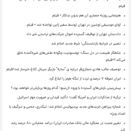
فیلم
هنرنمایی روزبه حصاری آن هم بدون بدلکار + فیلم
آوای موسیقی اوشین در تهران توسط سفیر ژاپن نواخته شد + فیلم
دادستان تهران از توقیف گسترده اموال شرکت‌های تراستی خبر داد
تغییر در شرایط بازنشستگی؛ شرط جدید اعلام شد
شاهکار طبیعت در دل سنگ؛ تومسونیت چگونه نقش‌های خیره‌کننده خلق
می‌کند؟+فیلم
توصیف جالب هادی حجازی‌فر درباره ی "سایه" بازیگر سریال کلاغ خبرساز شد+فیلم
ایران تعرفه ۷ درصدی تردد از تنگه هرمز را ابلاغ کرد
پیش‌بینی بارش‌های گسترده با ورود ال‌نینو؛ کدام روزها پربارش‌تر خواهند بود؟
ترکیه از مذاکرات ایران و آمریکا گفت؛ تأکید فیدان بر ضرورت مهار اسرائیل
شماره پیراهن خریدهای جدید پرسپولیس اعلام شد؛ تیکدری، محبی و سرگیف با
اعداد ویژه
تغییر مثبت در عملکرد مالی بانک صادرات ایران/ درآمد عملیاتی ۸۰ درصد رشد
کرد