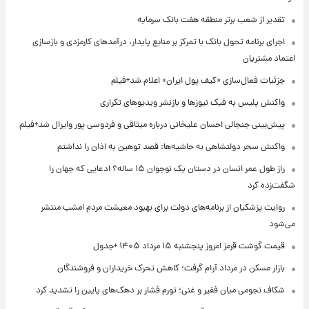
تقدیر از شعب برتر منطقه هفت بانک سرمایه
اجرای برنامه تحول بانک با تمرکز بر منابع پایدار، درآمدهای کارمزدی و بازسازی
اعتماد مشتریان
جزئیات فعال‌سازی «کیف پول ایران» اعلام شد+فیلم
واکنش پلیس به فیک نیوزها و بازنشر ویدیوهای تکراری
پیش‌بینی جنجالی احسان علیخانی درباره میثاقی و فردوسی پور وایرال شد+فیلم
واکنش سحر دولتشاهی به حاشیه‌ها: قصد توهین به اذان را نداشتم
راز طول عمر انسان در دستان یک نوجوان ۱۵ ساله؟ ادعایی که جهان را
شگفت‌زده کرد
روایت پزشکیان از برنامه‌های دولت برای بهبود معیشت مردم امشب منتشر
می‌شود
قیمت گوشت قرمز امروز پنجشنبه ۱۵ مرداد ۱۴۰۵ +جدول
بازار مسکن در مرداد آرام گرفت؛ کاهش تحرک خریداران و فروشندگان
شکاف نجومی میان فقیر و غنی؛ تورم فشار بر دهک‌های پایین را تشدید کرد