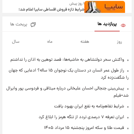
۱ روز پیش
شرایط تازه فروش اقساطی سایپا اعلام شد؛
شاهین، کوییک، اطلس، سهند و ساینا با اقساط
بلندمدت + جدول
پربازدید ها
پربحث ها
۱ روز پیش
سیگنال‌های جدید برای بازار طلا؛ پیش‌بینی
روز
هفته
ماه
سال
قیمت سکه و طلا فردا
واکنش سحر دولتشاهی به حاشیه‌ها: قصد توهین به اذان را نداشتم
۱ روز پیش
فال حافظ پنجشنبه ۱۵ مرداد ماه ۱۴۰۵
راز طول عمر انسان در دستان یک نوجوان ۱۵ ساله؟ ادعایی که جهان
را شگفت‌زده کرد
۱ روز پیش
پیش‌بینی جنجالی احسان علیخانی درباره میثاقی و فردوسی پور وایرال
فال قهوه روزانه پنجشنبه ۱۵ مرداد ماه ۱۴۰۵
شد+فیلم
شرایط تفاهم‌نامه به نفع ایران بهبود یافت
۱ روز پیش
ایران تعرفه ۷ درصدی تردد از تنگه هرمز را ابلاغ کرد
فال روزانه واقعی پنجشنبه ۱۵ مرداد ۱۴۰۵
قیمت طلا و سکه امروز پنجشنبه ۱۵ مرداد ۱۴۰۵