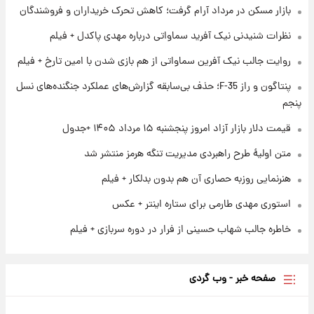
بازار مسکن در مرداد آرام گرفت؛ کاهش تحرک خریداران و فروشندگان
۱ روز پیش
نظرات شنیدنی نیک آفرید سماواتی درباره مهدی پاکدل + فیلم
ارزش سهام عدالت برای امروز چهارشنبه ۱۴ مرداد
+ جدول
روایت جالب نیک آفرین سماواتی از هم بازی شدن با امین تارخ + فیلم
پنتاگون و راز F-35؛ حذف بی‌سابقه گزارش‌های عملکرد جنگنده‌های نسل
۱ روز پیش
آغاز طرح جدید فروش مشارکت در تولید سایپا؛
پنجم
نام خودرو، مبلغ پیش پرداخت و زمان تحویل |
قیمت دلار بازار آزاد امروز پنجشنبه ۱۵ مرداد ۱۴۰۵ +جدول
سود مشارکت چند درصد است؟
متن اولیۀ طرح راهبردی مدیریت تنگه هرمز منتشر شد
هنرنمایی روزبه حصاری آن هم بدون بدلکار + فیلم
استوری مهدی طارمی برای ستاره اینتر + عکس
خاطره جالب شهاب حسینی از فرار در دوره سربازی + فیلم
صفحه خبر - وب گردی