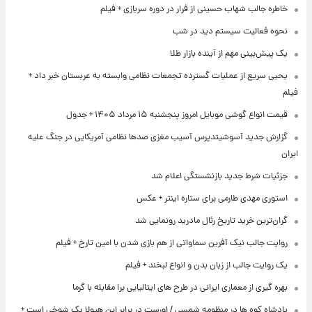
خاطره جالب شهاب حسینی از فرار در دوره سربازی + فیلم
نحوه فعالیت سیستم دید در شب
یک پیش‌بینی مهم از آینده بازار طلا
یحیی سریع از عملیات گسترده تجمعات نظامی وابسته به عربستان خبر داد +
فیلم
قیمت انواع گوشی موبایل امروز پنجشنبه ۱۵ مرداد ۱۴۰۵ + جدول
گزارش جدید آسوشیتدپرس آسیب مغزی صدها نظامی آمریکایی در جنگ علیه
ایران
جزئیات شرط جدید بازنشستگی اعلام شد
استوری مهدی طارمی برای ستاره اینتر + عکس
گران‌ترین خرید تاریخ رئال مادرید رونمایی شد
روایت جالب نیک آفرین سماواتی از هم بازی شدن با امین تارخ + فیلم
یک روایت جالب از زبان بدن و انواع لبخند + فیلم
بهره گیری از معماری ایرانی در طرح های ایتالیایی برا مقابله با گرما
پادشاه کوه ها در منظومه شمسی / اورست در برابر این هیولا یک شوخی است +