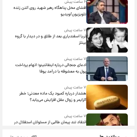
۶ ساعت پیش
افشای محل پناهگاه‌ رهبر شهید روی آنتن زنده
تلویزیون/ویدیو
۷ ساعت پیش
ثریا اسفندیاری بعد از طلاق و در دیدار با گروه
بیتلز
۷ ساعت پیش
ادعای جنجالی درباره اینفانتینو؛ اتهام پرداخت
پول به معشوقه با درآمد یوفا
۷ ساعت پیش
هشدار درباره کمبود یک ماده معدنی؛ خطر
آلزایمر و زوال عقل افزایش می‌یابد؟
۷ ساعت پیش
انتقاد تند پیمان طالبی از مسئولان استقلال در
پی رفتن رامین رضاییان+ عکس