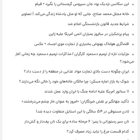
این سکانس نزدیک بود جان سیروس گرجستانی را بگیرد + فیلم
خانه مجلل محمد صلاح، جایی که او مثل پادشاه زندگی می‌کند | تصاویر
شرایط جدید قانون بازنشستگی اعلام شد
پیام پزشکیان در سالروز بمباران اتمی آمریکا علیه ژاپن
افشاگری هولناک بهنوش بختیاری از تجارت موی اجساد + عکس
جزئیات تازه از ترمیم دستمزد کارگران / مذاکرات ترمیم دستمزد چه زمانی آغاز
می‌شود؟
ایران چگونه دست بالای تجارت مواد غذایی در منطقه را از دست داد؟
شوک به بازار اجاره مسکن؛ چرا مالکان خانه‌های خود را خالی نگه می‌دارند؟
۱۱ سناتور آمریکا علیه ادامه جنگ با ایران وارد عمل شدند
تأکید جهانگیر بر نقش خبرنگاران؛ «امروز به عنوان خار چشم می‌درخشند»
لادن مستوفی در ۵۴ سالگی با این استایل متفاوت دیده شد!
نان سیر رستورانی با پنیر؛ ۶ مرحله ساده برای یک نان پف‌دار و کش‌دار
کدام قسمت مرغ را نباید زیاد مصرف کرد؟