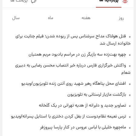
پربازدید ها
پربحث ها
۸ ساعت پیش
قیمت گوشت گوساله و گوسفند امروز شنبه ۱۷
روز
هفته
ماه
سال
مرداد ۱۴۰۵ +جدول
قتل هولناک مداح سرشناس پس از ربوده شدن؛ فیلم جنایت برای
۸ ساعت پیش
با قدرتمندترین و بادوام ترین تانک جهان آشنا
خانواده ارسال شد
شوید+ فیلم
چهره بهت‌زده سه بازیگر زن در مراسم یادبود مریم همتیان
۹ ساعت پیش
واکنش خبرگزاری فارس درباره خبر انتصاب محسن رضایی به دبیری
قیمت طلا ۱۸عیار امروز شنبه ۱۷ مرداد ۱۴۰۵
شعام
+جدول
افشای محل پناهگاه‌ رهبر شهید روی آنتن زنده تلویزیون/ویدیو
۹ ساعت پیش
بازگشت مازیار لرستانی به تلویزیون
قیمت محصولات ایران‌خودرو و سایپا امروز شنبه
۱۷ مرداد ۱۴۰۵
تصاویر جدید و دلبرانه از هدیه تهرانی در یک گلخانه
ترس نعیمه نظام‌دوست از بغل کردن دختری با استایل پسرانه/ویدیو
۲۳ ساعت پیش
ماه‌چهره خلیلی با لباس عروس در کنار پارسا پیروزفر
یک پیش ‌بینی مهم برای قیمت دلار، طلا و سکه
شنبه ۱۷ مرداد ۱۴۰۵