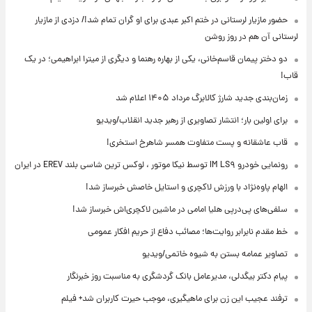
حضور مازیار لرستانی در ختم اکبر عبدی برای او گران تمام شد!/ دزدی از مازیار
لرستانی آن هم در روز روشن
دو دختر پیمان قاسم‌خانی، یکی از بهاره رهنما و دیگری از میترا ابراهیمی؛ در یک
قاب!
زمان‌بندی جدید شارژ کالابرگ مرداد ۱۴۰۵ اعلام شد
برای اولین بار؛ انتشار تصاویری از رهبر جدید انقلاب/ویدیو
قاب عاشقانه و پست متفاوت همسر شاهرخ استخری!
رونمایی خودرو IM LS۹ توسط نیکا موتور ، لوکس ترین شاسی بلند EREV در ایران
الهام پاوه‌نژاد با ورزش لاکچری و استایل خاصش خبرساز شد!
سلفی‌های پی‌درپی هلیا امامی در ماشین لاکچری‌اش خبرساز شد!
خط مقدم نابرابر روایت‌ها؛ مصائب دفاع از حریم افکار عمومی
تصاویر عمامه بستن به شیوه خاتمی/ویدیو
پیام دکتر بیگدلی، مدیرعامل بانک گردشگری به مناسبت روز خبرنگار
ترفند عجیب این زن برای ماهیگیری، موجب حیرت کاربران شد+ فیلم