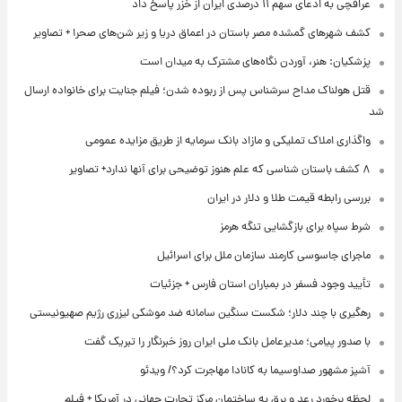
عراقچی به ادعای سهم ۱۱ درصدی ایران از خزر پاسخ داد
کشف شهرهای گمشده مصر باستان در اعماق دریا و زیر شن‌های صحرا + تصاویر
پزشکیان: هنر، آوردن نگاه‌های مشترک به میدان است
قتل هولناک مداح سرشناس پس از ربوده شدن؛ فیلم جنایت برای خانواده ارسال
شد
واگذاری املاک تملیکی و مازاد بانک سرمایه از طریق مزایده عمومی
۸ کشف باستان شناسی که علم هنوز توضیحی برای آنها ندارد+ تصاویر
بررسی رابطه قیمت طلا و دلار در ایران
شرط سپاه برای بازگشایی تنگه هرمز
ماجرای جاسوسی کارمند سازمان ملل برای اسرائیل
تأیید وجود فسفر در بمباران استان فارس + جزئیات
رهگیری با چند دلار؛ شکست سنگین سامانه ضد موشکی لیزری رژیم صهیونیستی
با صدور پیامی؛ مدیرعامل بانک ملی ایران روز خبرنگار را تبریک گفت
آشپز مشهور صداوسیما به کانادا مهاجرت کرد؟/ ویدئو
لحظه برخورد رعد و برق به ساختمان مرکز تجارت جهانی در آمریکا + فیلم