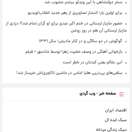
سحر دولتشاهی با این ویدئو بیشتر محبوب شد
برای اولین بار؛ انتشار تصاویری از رهبر جدید انقلاب/ویدیو
۲۳ ساعت پیش
بازیکن به درد نخور استقلال با مقصد اروپا این
حضور مازیار لرستانی در ختم اکبر عبدی برای او گران تمام شد!/ دزدی از
تیم را ترک کرد!
مازیار لرستانی آن هم در روز روشن
گوگوش در دو سالگی و در کنار مادرش؛ سال ۱۳۳۱
بازخوانی آهنگی در وصف حضرت زهرا توسط شادمهر + فیلم
این علائم یعنی کبدتان در خطر است
سلفی‌های پی‌درپی هلیا امامی در ماشین لاکچری‌اش خبرساز شد!
صفحه خبر - وب گردی
اقتصاد ایران
سبک ایده آل
سبک زندگی مردانه