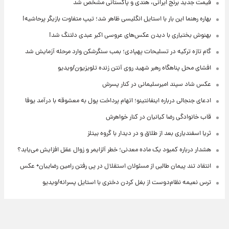
قیمت جدید برنج ایرانی، هندی و پاکستانی مشخص شد
بهاره رهنما این بار با استایل انگلیسی ظاهر شد؛ تیپ متفاوت بازیگر پرحاشیه!
بهنوش بختیاری با دیدن عکس‌های عروسی اکبر عبدی دلتنگ شد!
گام تازه ترکیه در تسلیحات پهپادی؛ بمب سنگرشکن وارد مرحله آزمایش شد
افشای محل پناهگاه‌ رهبر شهید روی آنتن زنده تلویزیون/ویدیو
عکس شاد سپند امیرسلیمانی در کنار پسرش
ادعای جنجالی درباره اینفانتینو؛ اتهام پرداخت پول به معشوقه با درآمد یوفا
قاب خانوادگی رضا کیانیان در کنار خواهرش
ثریا اسفندیاری بعد از طلاق و در دیدار با گروه بیتلز
هشدار درباره کمبود یک ماده معدنی؛ خطر آلزایمر و زوال عقل افزایش می‌یابد؟
انتقاد تند پیمان طالبی از مسئولان استقلال در پی رفتن رامین رضاییان+ عکس
ترس نعیمه نظام‌دوست از بغل کردن دختری با استایل پسرانه/ویدیو