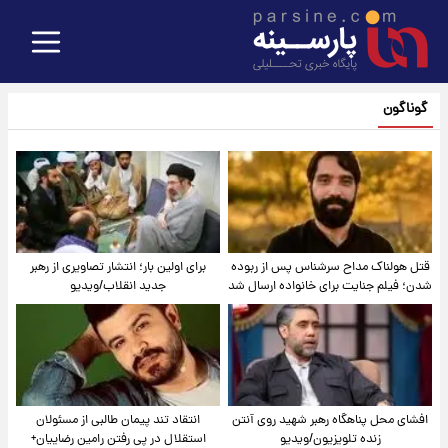
گوناگون
قتل هولناک مداح سرشناس پس از ربوده
برای اولین بار؛ انتشار تصاویری از رهبر
شدن؛ فیلم جنایت برای خانواده ارسال شد
جدید انقلاب/ویدیو
افشای محل پناهگاه‌ رهبر شهید روی آنتن
انتقاد تند پیمان طالبی از مسئولان
زنده تلویزیون/ویدیو
استقلال در پی رفتن رامین رضاییان+