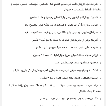
شرایط تازه فروش اقساطی سایپا اعلام شد؛ شاهین، کوییک، اطلس، سهند و
ساینا با اقساط بلندمدت + جدول
قابلیت پرطرفدار آیفون راهی رایانه‌های ویندوزی شد+ عکس
بقایی درباره مذاکرات تهران و مسقط بر سر تنگه هرمز توضیح داد
سیگنال‌های جدید برای بازار طلا؛ پیش‌بینی قیمت سکه و طلا فردا
آمریکا برخی از تحریم‌های مربوط به سپاه را لغو کرد + عکس
قدرت نمایی نوید محمدزاده به سبک بروس لی + عکس
ارزش سهام عدالت برای امروز چهارشنبه ۱۴ مرداد + جدول
محسن مسلمان رسما پرسپولیسی شد
اشک های پائولو مالدینی در مراسم هم بازی قدیمی اش فرانکو بارزی + فیلم
پست مفهومی جدید پویا امینی وایرال شد + عکس
پشت پرده‌ مسدودی حساب شرکت ملی نفت / از ضمانت صندوق بازنشستگی تا
صف ۳ بانک طلبکار
یک پژوهش مهم درخصوص پروتئین مورد نیاز بدن