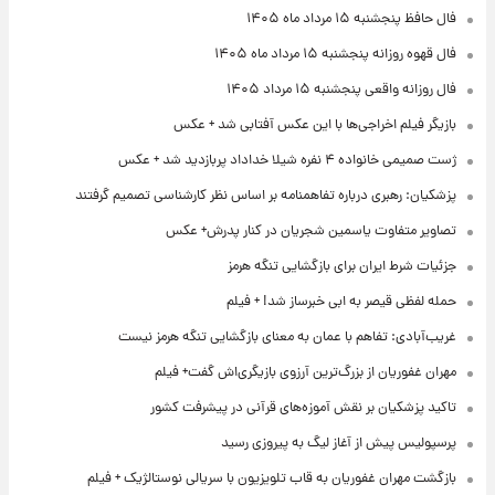
فال حافظ پنجشنبه ۱۵ مرداد ماه ۱۴۰۵
فال قهوه روزانه پنجشنبه ۱۵ مرداد ماه ۱۴۰۵
فال روزانه واقعی پنجشنبه ۱۵ مرداد ۱۴۰۵
بازیگر فیلم اخراجی‌ها با این عکس آفتابی شد + عکس
ژست صمیمی خانواده ۴ نفره شیلا خداداد پربازدید شد + عکس
پزشکیان: رهبری درباره تفاهمنامه بر اساس نظر کارشناسی تصمیم گرفتند
تصاویر متفاوت یاسمین شجریان در کنار پدرش+ عکس
جزئیات شرط ایران برای بازگشایی تنگه هرمز
حمله لفظی قیصر به ابی خبرساز شد! + فیلم
غریب‌آبادی: تفاهم با عمان به معنای بازگشایی تنگه هرمز نیست
مهران غفوریان از بزرگ‌ترین آرزوی بازیگری‌اش گفت+ فیلم
تاکید پزشکیان بر نقش آموزه‌های قرآنی در پیشرفت کشور
پرسپولیس پیش از آغاز لیگ به پیروزی رسید
بازگشت مهران غفوریان به قاب تلویزیون با سریالی نوستالژیک + فیلم