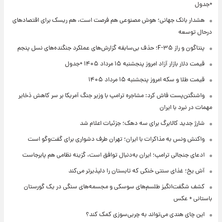
+جدول
هشدار بانک جهانی؛ هوش مصنوعی هم فرصت است، هم ریسک برای اقتصادهای
درحال توسعه
پنتاگون و راز F-۳۵؛ حذف بی‌سابقه گزارش‌های عملکرد جنگنده‌های نسل پنجم
قیمت دلار بازار آزاد امروز پنجشنبه ۱۵ مرداد ۱۴۰۵ +جدول
قیمت طلا و سکه امروز پنجشنبه ۱۵ مرداد ۱۴۰۵
واشنگتن‌پست فاش کرد: مشاجره ترامپ با وزیر جنگ آمریکا بر سر کاهش ذخایر
مهمات در نبرد با ایران
شارژ جدید کالابرگ برای سه دهک؛ جزئیات اعلام شد
واکنش ونس به مذاکرات با ایران؛ تهران طرف دشواری برای گفت‌وگو است
ادعای جنجالی ترامپ؛ ایران به‌دنبال توافق است، گزینه نظامی هم پابرجاست
آش یخ؛ غذای سنتی خنکی که تابستان را دلپذیرتر می‌کند
کشف شگفت‌انگیز طلسم‌های سوسکی و مجسمه‌های سنگی در یک گورستان
باستانی + عکس
این چای هندی می‌تواند به چربی‌سوزی کمک کند؟