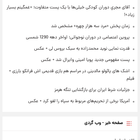
آقای مجریِ دوران کودکی خیلی‌ها با یک پست متفاوت؛ «غمگینم بسیار
۲۳ ساعت پیش
زیاد»!
پروین اعتصامی در دوران نوجوانی؛ اواخر دهه
۱۲۹۰ شمسی
زمان پخش «مرد سه هزار چهره» مشخص شد
پروین اعتصامی در دوران نوجوانی؛ اواخر دهه 1290 شمسی
۲۳ ساعت پیش
قدرت‌نمایی نظامی چین؛ بمب‌افکن حامل موشک
قدرت نمایی نوید محمدزاده به سبک بروس لی + عکس
هسته‌ای در آسمان ظاهر شد
پست مفهومی جدید پویا امینی وایرال شد + عکس
اشک های پائولو مالدینی در مراسم هم بازی قدیمی اش فرانکو بارزی +
فیلم
جزئیات شرط ایران برای بازگشایی تنگه هرمز
آمریکا برخی از تحریم‌های مربوط به سپاه را لغو کرد + عکس
صفحه خبر - وب گردی