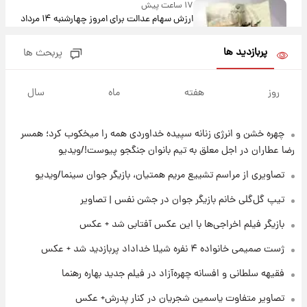
۱۷ ساعت پیش
ارزش سهام عدالت برای امروز چهارشنبه ۱۴ مرداد
+ جدول
پربازدید ها
پربحث ها
۲۱ ساعت پیش
آغاز طرح جدید فروش مشارکت در تولید سایپا؛
روز
هفته
ماه
سال
نام خودرو، مبلغ پیش پرداخت و زمان تحویل |
سود مشارکت چند درصد است؟
چهره خشن و انرژی زنانه سپیده خداوردی همه را میخکوب کرد؛ همسر
۲۲ ساعت پیش
زمان پخش «مرد سه هزار چهره» مشخص شد
رضا عطاران در اجل معلق به تیم بانوان جنگجو پیوست!/ویدیو
تصاویری از مراسم تشییع مریم همتیان، بازیگر جوان سینما/ویدیو
۲۳ ساعت پیش
تیپ گل‌گلی خانم بازیگر جوان در جشن نفس | تصاویر
کار استقلال و رامین رضاییان رسما تمام شد +
بازیگر فیلم اخراجی‌ها با این عکس آفتابی شد + عکس
عکس / خداحافظی صمیمانه آبی ها با رامین!
ژست صمیمی خانواده ۴ نفره شیلا خداداد پربازدید شد + عکس
۲۳ ساعت پیش
فقیهه سلطانی و افسانه چهره‌آزاد در فیلم جدید بهاره رهنما
آتش اختلاف در اینستاگرام؛ تمجید از حردانی به
مذاق رضاییان خوش نیامد+عکس
تصاویر متفاوت یاسمین شجریان در کنار پدرش+ عکس