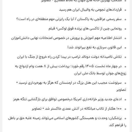
منتخب بهترین خانه های جهان به لحاظ معماری + تصاویر
قراردادهای نجومی به والیبال ایران هم رسید
سفر رسمی عراقچی به پاکستان / آیا یک رایزنی مهم منطقه‌ای در راه است؟
رونمایی چین از تاکسی های پرنده فوق لوکس+ فیلم
انتشار اطلاعیه مهم آموزش و پرورش در خصوص امتحانات نهایی دانش‌آموزان
این قانون سربازی به نفع بیرانوند شد!
تلاش ناامیدانه‌ دولت دونالد ترامپ در پیدا کردن راه خروج از جنگ با ایران
در چهار ماه نخست ۱۴۰۵ رقم خورد؛ پرداخت بیش از ۸ همت وام ازدواج به
زوج‌های جوان توسط بانک ملی ایران
سرنوشت عجیب این هتل بزرگ در ارمنستان که هرگز به بهره‌برداری نرسید +
تصاویر
ادعای جدید وزیر خزانه‌داری آمریکا درخصوص توافق برای بازگشایی تنگه هرمز
۱۰۰ هکتار از تالاب میانکاله در آتش عمدی خاکستر شد + تصاویر
پزشکیان: وحدت و همبستگی کشورهای اسلامی می‌تواند زمینه غلبه حق بر باطل
را فراهم کند