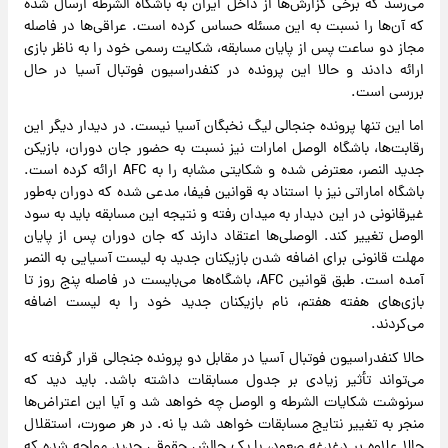
می‌رسد که برخی گزارش‌ها از داخل ایران به باشگاه الشرطه ارسال شده
که آن‌ها را نسبت به این مسئله حساس کرده است. عراقی‌ها در فاصله
مجاز دو ساعت پس از پایان مسابقه، شکایت رسمی خود را به ناظر بازی
ارائه دادند و حالا این پرونده در کنفدراسیون فوتبال آسیا در حال
بررسی است.
اما این تنها پرونده جنجالی لیگ نخبگان آسیا نیست. در دیدار دیگر این
رقابت‌ها، باشگاه الوصل امارات نیز نسبت به حضور جان دوران، بازیکن
جدید النصر، معترض شده و شکایتی مشابه را به AFC ارائه کرده است.
باشگاه اماراتی نیز با استناد به قوانین فیفا، مدعی شده که دوران به‌طور
غیرقانونی در این دیدار به میدان رفته و نتیجه این مسابقه باید به سود
الوصل تغییر کند. الوصلی‌ها اعتقاد دارند که جان دوران پس از پایان
مهلت قانونی برای اضافه شدن بازیکنان جدید به لیست آسیایی به النصر
آمده است. طبق قوانین AFC، باشگاه‌ها می‌بایست در فاصله پنج روز تا
بازی‌های هفته هفتم، نام بازیکنان جدید خود را به لیست اضافه
می‌کردند.
حالا کنفدراسیون فوتبال آسیا در مقابل دو پرونده جنجالی قرار گرفته که
می‌تواند تأثیر زیادی بر جدول مسابقات داشته باشد. باید دید که
سرنوشت شکایات الشرطه و الوصل چه خواهد شد و آیا این اعتراض‌ها
منجر به تغییر نتایج مسابقات خواهد شد یا نه. در هر صورت، استقلال
حالا علاوه بر دغدغه صعود، با یک چالش حقوقی جدید مواجه شده که