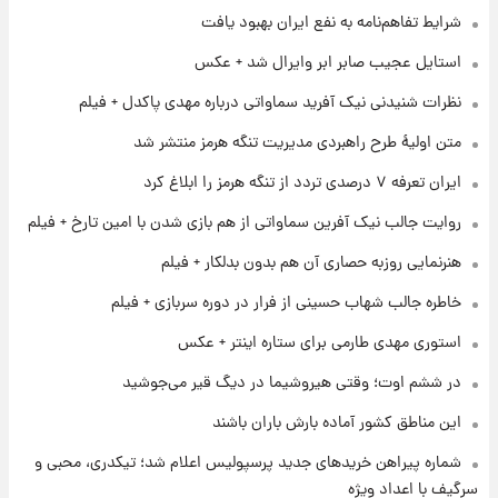
۱ روز پیش
شرایط تفاهم‌نامه به نفع ایران بهبود یافت
شارژ جدید کالابرگ برای سه دهک؛ جزئیات اعلام
استایل عجیب صابر ابر وایرال شد + عکس
شد
نظرات شنیدنی نیک آفرید سماواتی درباره مهدی پاکدل + فیلم
۱ روز پیش
متن اولیۀ طرح راهبردی مدیریت تنگه هرمز منتشر شد
شرایط تازه فروش اقساطی سایپا اعلام شد؛
شاهین، کوییک، اطلس، سهند و ساینا با اقساط
ایران تعرفه ۷ درصدی تردد از تنگه هرمز را ابلاغ کرد
بلندمدت + جدول
روایت جالب نیک آفرین سماواتی از هم بازی شدن با امین تارخ + فیلم
۱ روز پیش
سیگنال‌های جدید برای بازار طلا؛ پیش‌بینی
هنرنمایی روزبه حصاری آن هم بدون بدلکار + فیلم
قیمت سکه و طلا فردا
خاطره جالب شهاب حسینی از فرار در دوره سربازی + فیلم
۱ روز پیش
استوری مهدی طارمی برای ستاره اینتر + عکس
فال حافظ پنجشنبه ۱۵ مرداد ماه ۱۴۰۵
در ششم اوت؛ وقتی هیروشیما در دیگ قیر می‌جوشید
این مناطق کشور آماده بارش باران باشند
شماره پیراهن خریدهای جدید پرسپولیس اعلام شد؛ تیکدری، محبی و
سرگیف با اعداد ویژه