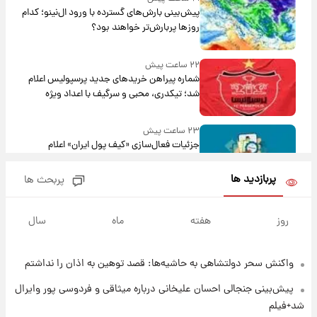
پیش‌بینی بارش‌های گسترده با ورود ال‌نینو؛ کدام
روزها پربارش‌تر خواهند بود؟
۲۲ ساعت پیش
شماره پیراهن خریدهای جدید پرسپولیس اعلام
شد؛ تیکدری، محبی و سرگیف با اعداد ویژه
۲۳ ساعت پیش
جزئیات فعال‌سازی «کیف پول ایران» اعلام
شد+فیلم
پربازدید ها
پربحث ها
۱ روز پیش
تغییر تند قیمت محصولات ایران‌خودرو و سایپا
روز
هفته
ماه
سال
امروز پنجشنبه ۱۵ مرداد ۱۴۰۵ +جدول
واکنش سحر دولتشاهی به حاشیه‌ها: قصد توهین به اذان را نداشتم
۱ روز پیش
قیمت طلا و سکه امروز پنجشنبه ۱۵ مرداد ۱۴۰۵
پیش‌بینی جنجالی احسان علیخانی درباره میثاقی و فردوسی پور وایرال
شد+فیلم