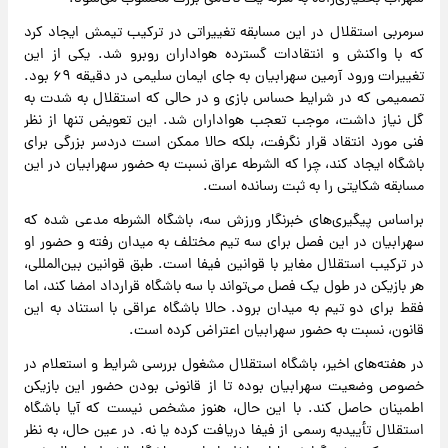
سرمربی استقلال در این مسابقه تغییراتی در ترکیب تیمش ایجاد کرد
که با واکنش و انتقادات گسترده هواداران روبرو شد. یکی از این
تغییرات ورود آرمین سهرابیان به جای ایمان سلیمی در دقیقه ۶۹ بود.
تصمیمی که در شرایط حساس بازی و در حالی که استقلال به شدت به
گل نیاز داشت، موجب تعجب هواداران شد. این تعویض تنها از نظر
فنی مورد انتقاد قرار نگرفت، بلکه حالا ممکن است دردسر بزرگی برای
باشگاه ایجاد کند، چرا که الشرطه عراق نسبت به حضور سهرابیان در این
مسابقه شکایتی را به ثبت رسانده است.
براساس پیگیری‌های خبرنگار ورزش سه، باشگاه الشرطه مدعی شده که
سهرابیان در این فصل برای سه تیم مختلف به میدان رفته و حضور او
در ترکیب استقلال مغایر با قوانین فیفا است. طبق قوانین بین‌المللی،
هر بازیکن در طول یک فصل می‌تواند با سه باشگاه قرارداد امضا کند، اما
فقط برای دو تیم به میدان برود. حالا باشگاه عراقی با استناد به این
قانون، نسبت به حضور سهرابیان اعتراض کرده است.
در هفته‌های اخیر، باشگاه استقلال مشغول بررسی شرایط و استعلام در
خصوص وضعیت سهرابیان بوده تا از قانونی بودن حضور این بازیکن
اطمینان حاصل کند. با این حال، هنوز مشخص نیست که آیا باشگاه
استقلال تأییدیه رسمی از فیفا دریافت کرده یا نه. در عین حال، به نظر