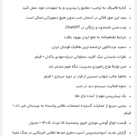
کنایه قالیباف به ترامپ: حقایق را بپذیرید و به تعهدات خود عمل کنید
رصد این صور فلکی در آسمان شب بدون هیچ تجهیزاتی ممکن است
چت متنی نامحدود و رایگان در ChatGPT
شرایط تفاهم‌نامه به نفع ایران بهبود یافت
سعید عزت‌اللهی ارزشمندترین هافبک فوتبال ایران
نظرات شنیدنی نیک آفرید سماواتی درباره مهدی پاکدل + فیلم
متن اولیۀ طرح راهبردی مدیریت تنگه هرمز منتشر شد
خاطره جالب شهاب حسینی از فرار در دوره سربازی + فیلم
نحوه فعالیت سیستم دید در شب
یک پیش‌بینی مهم از آینده بازار طلا
یحیی سریع از عملیات گسترده تجمعات نظامی وابسته به عربستان خبر داد +
فیلم
قیمت انواع گوشی موبایل امروز پنجشنبه ۱۵ مرداد ۱۴۰۵ + جدول
گزارش جدید آسوشیتدپرس آسیب مغزی صدها نظامی آمریکایی در جنگ علیه