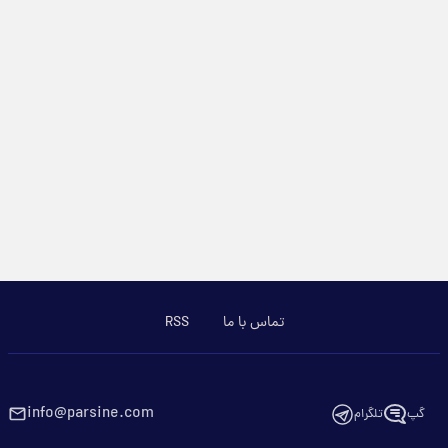
تماس با ما
RSS
info@parsine.com
گپ
تلگرام