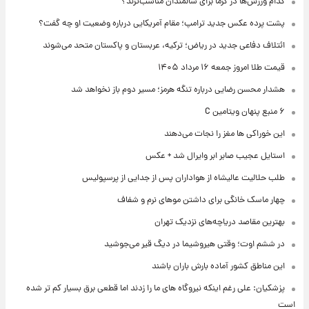
کدام ورزش‌ها در گرما برای سالمندان مناسب‌ترند؟
پشت پرده عکس جدید ترامپ؛ مقام آمریکایی درباره وضعیت او چه گفت؟
ائتلاف دفاعی جدید در ریاض؛ ترکیه، عربستان و پاکستان متحد می‌شوند
قیمت طلا امروز جمعه ۱۶ مرداد ۱۴۰۵
هشدار محسن رضایی درباره تنگه هرمز؛ مسیر دوم باز نخواهد شد
۶ منبع پنهان ویتامین C
این خوراکی ها مغز را نجات می‌دهند
استایل عجیب صابر ابر وایرال شد + عکس
طلب حلالیت عالیشاه از هواداران پس از جدایی از پرسپولیس
چهار ماسک خانگی برای داشتن موهای نرم و شفاف
بهترین مقاصد دریاچه‌های نزدیک تهران
در ششم اوت؛ وقتی هیروشیما در دیگ قیر می‌جوشید
این مناطق کشور آماده بارش باران باشند
پزشکیان: علی رغم اینکه نیروگاه های ما را زدند اما قطعی برق بسیار کم تر شده
است