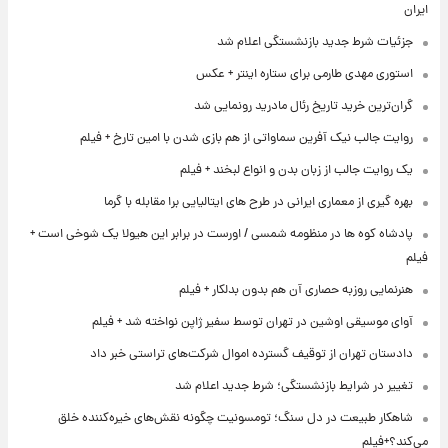
ایران
جزئیات شرط جدید بازنشستگی اعلام شد
استوری مهدی طارمی برای ستاره اینتر + عکس
گران‌ترین خرید تاریخ رئال مادرید رونمایی شد
روایت جالب نیک آفرین سماواتی از هم بازی شدن با امین تارخ + فیلم
یک روایت جالب از زبان بدن و انواع لبخند + فیلم
بهره گیری از معماری ایرانی در طرح های ایتالیایی برا مقابله با گرما
پادشاه کوه ها در منظومه شمسی / اورست در برابر این هیولا یک شوخی است +
فیلم
هنرنمایی روزبه حصاری آن هم بدون بدلکار + فیلم
آوای موسیقی اوشین در تهران توسط سفیر ژاپن نواخته شد + فیلم
دادستان تهران از توقیف گسترده اموال شرکت‌های تراستی خبر داد
تغییر در شرایط بازنشستگی؛ شرط جدید اعلام شد
شاهکار طبیعت در دل سنگ؛ تومسونیت چگونه نقش‌های خیره‌کننده خلق
می‌کند؟+فیلم