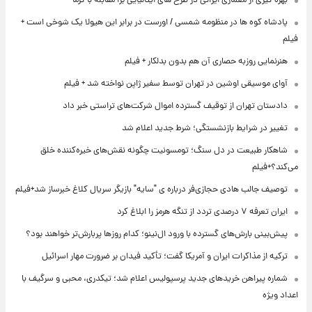
بهره گیری از معماری ایرانی در طرح های ایتالیایی برا مقابله با گرما
پادشاه کوه ها در منظومه شمسی / اورست در برابر این هیولا یک شوخی است +
فیلم
هنرنمایی روزبه حصاری آن هم بدون بدلکار + فیلم
آوای موسیقی اوشین در تهران توسط سفیر ژاپن نواخته شد + فیلم
دادستان تهران از توقیف گسترده اموال شرکت‌های تراستی خبر داد
تغییر در شرایط بازنشستگی؛ شرط جدید اعلام شد
شاهکار طبیعت در دل سنگ؛ تومسونیت چگونه نقش‌های خیره‌کننده خلق
می‌کند؟+فیلم
توصیف جالب هادی حجازی‌فر درباره ی "سایه" بازیگر سریال کلاغ خبرساز شد+فیلم
ایران تعرفه ۷ درصدی تردد از تنگه هرمز را ابلاغ کرد
پیش‌بینی بارش‌های گسترده با ورود ال‌نینو؛ کدام روزها پربارش‌تر خواهند بود؟
ترکیه از مذاکرات ایران و آمریکا گفت؛ تأکید فیدان بر ضرورت مهار اسرائیل
شماره پیراهن خریدهای جدید پرسپولیس اعلام شد؛ تیکدری، محبی و سرگیف با
اعداد ویژه