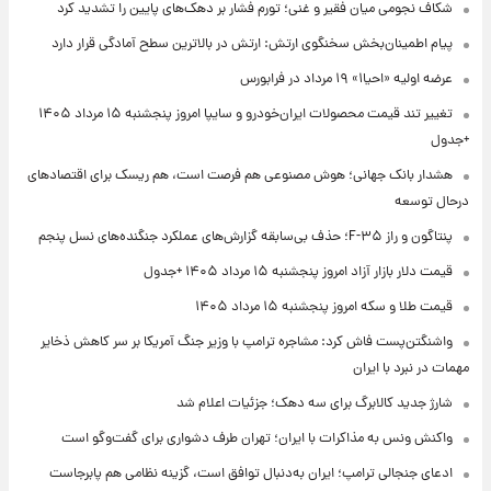
شکاف نجومی میان فقیر و غنی؛ تورم فشار بر دهک‌های پایین را تشدید کرد
پیام اطمینان‌بخش سخنگوی ارتش: ارتش در بالاترین سطح آمادگی قرار دارد
عرضه اولیه «احیا۱» ۱۹ مرداد در فرابورس
تغییر تند قیمت محصولات ایران‌خودرو و سایپا امروز پنجشنبه ۱۵ مرداد ۱۴۰۵
+جدول
هشدار بانک جهانی؛ هوش مصنوعی هم فرصت است، هم ریسک برای اقتصادهای
درحال توسعه
پنتاگون و راز F-۳۵؛ حذف بی‌سابقه گزارش‌های عملکرد جنگنده‌های نسل پنجم
قیمت دلار بازار آزاد امروز پنجشنبه ۱۵ مرداد ۱۴۰۵ +جدول
قیمت طلا و سکه امروز پنجشنبه ۱۵ مرداد ۱۴۰۵
واشنگتن‌پست فاش کرد: مشاجره ترامپ با وزیر جنگ آمریکا بر سر کاهش ذخایر
مهمات در نبرد با ایران
شارژ جدید کالابرگ برای سه دهک؛ جزئیات اعلام شد
واکنش ونس به مذاکرات با ایران؛ تهران طرف دشواری برای گفت‌وگو است
ادعای جنجالی ترامپ؛ ایران به‌دنبال توافق است، گزینه نظامی هم پابرجاست