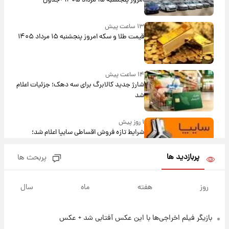
امروز پنجشنبه ۱۵ مرداد ۱۴۰۵ +جدول
۱۳ ساعت پیش
قیمت طلا و سکه امروز پنجشنبه ۱۵ مرداد ۱۴۰۵
۱۴ ساعت پیش
شارژ جدید کالابرگ برای سه دهک؛ جزئیات اعلام
شد
۱ روز پیش
شرایط تازه فروش اقساطی سایپا اعلام شد؛
شاهین، کوییک، اطلس، سهند و ساینا با اقساط
بلندمدت + جدول
پربازدید ها
پربحث ها
۱ روز پیش
سیگنال‌های جدید برای بازار طلا؛ پیش‌بینی
روز
هفته
ماه
سال
قیمت سکه و طلا فردا
بازیگر فیلم اخراجی‌ها با این عکس آفتابی شد + عکس
۲۰ ساعت پیش
فال حافظ پنجشنبه ۱۵ مرداد ماه ۱۴۰۵