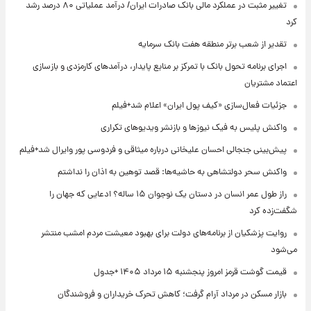
تغییر مثبت در عملکرد مالی بانک صادرات ایران/ درآمد عملیاتی ۸۰ درصد رشد
کرد
تقدیر از شعب برتر منطقه هفت بانک سرمایه
اجرای برنامه تحول بانک با تمرکز بر منابع پایدار، درآمدهای کارمزدی و بازسازی
اعتماد مشتریان
جزئیات فعال‌سازی «کیف پول ایران» اعلام شد+فیلم
واکنش پلیس به فیک نیوزها و بازنشر ویدیوهای تکراری
پیش‌بینی جنجالی احسان علیخانی درباره میثاقی و فردوسی پور وایرال شد+فیلم
واکنش سحر دولتشاهی به حاشیه‌ها: قصد توهین به اذان را نداشتم
راز طول عمر انسان در دستان یک نوجوان ۱۵ ساله؟ ادعایی که جهان را
شگفت‌زده کرد
روایت پزشکیان از برنامه‌های دولت برای بهبود معیشت مردم امشب منتشر
می‌شود
قیمت گوشت قرمز امروز پنجشنبه ۱۵ مرداد ۱۴۰۵ +جدول
بازار مسکن در مرداد آرام گرفت؛ کاهش تحرک خریداران و فروشندگان