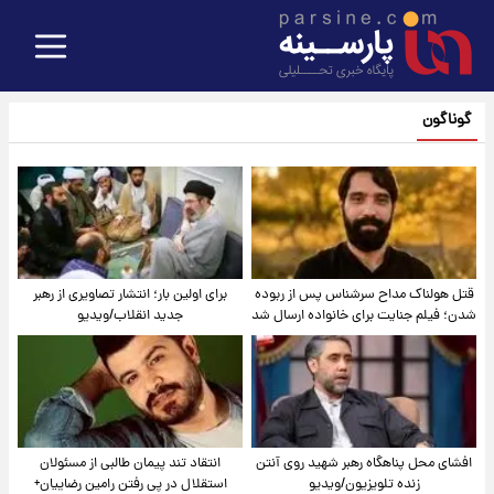
گوناگون
قتل هولناک مداح سرشناس پس از ربوده
برای اولین بار؛ انتشار تصاویری از رهبر
شدن؛ فیلم جنایت برای خانواده ارسال شد
جدید انقلاب/ویدیو
افشای محل پناهگاه‌ رهبر شهید روی آنتن
انتقاد تند پیمان طالبی از مسئولان
زنده تلویزیون/ویدیو
استقلال در پی رفتن رامین رضاییان+