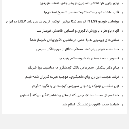
برای اولین بار؛ انتشار تصاویری از رهبر جدید انقلاب/ویدیو
قاب عاشقانه و پست متفاوت همسر شاهرخ استخری!
رونمایی خودرو IM LS۹ توسط نیکا موتور ، لوکس ترین شاسی بلند EREV در ایران
الهام پاوه‌نژاد با ورزش لاکچری و استایل خاصش خبرساز شد!
سلفی‌های پی‌درپی هلیا امامی در ماشین لاکچری‌اش خبرساز شد!
خط مقدم نابرابر روایت‌ها؛ مصائب دفاع از حریم افکار عمومی
تصاویر عمامه بستن به شیوه خاتمی/ویدیو
پیام دکتر بیگدلی، مدیرعامل بانک گردشگری به مناسبت روز خبرنگار
ترفند عجیب این زن برای ماهیگیری، موجب حیرت کاربران شد+ فیلم
این سکانس نزدیک بود جان سیروس گرجستانی را بگیرد + فیلم
خانه مجلل محمد صلاح، جایی که او مثل پادشاه زندگی می‌کند | تصاویر
شرایط جدید قانون بازنشستگی اعلام شد