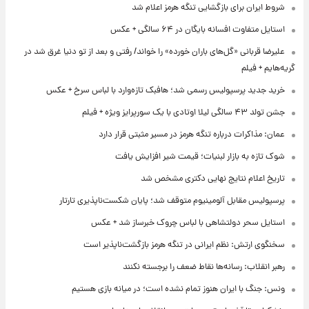
شروط ایران برای بازگشایی تنگه هرمز اعلام شد
استایل متفاوت افسانه بایگان در ۶۴ سالگی + عکس
علیرضا قربانی «گل‌های باران خورده» را خواند/ رفتی و بعد از تو دنیا غرق شد در
گریه‌هایم + فیلم
خرید جدید پرسپولیس رسمی شد؛ هافبک تازه‌وارد با لباس سرخ + عکس
جشن تولد ۴۳ سالگی لیلا اوتادی با یک سورپرایز ویژه + فیلم
عمان: مذاکرات درباره تنگه هرمز در مسیر مثبتی قرار دارد
شوک تازه به بازار لبنیات؛ قیمت شیر افزایش یافت
تاریخ اعلام نتایج نهایی دکتری مشخص شد
پرسپولیس مقابل آلومینیوم متوقف شد؛ پایان شکست‌ناپذیری تارتار
استایل سحر دولتشاهی با لباس چروک خبرساز شد + عکس
سخنگوی ارتش: نظم ایرانی در تنگه هرمز بازگشت‌ناپذیر است
رهبر انقلاب: رسانه‌ها نقاط ضعف را برجسته نکنند
ونس: جنگ با ایران هنوز تمام نشده است؛ در میانه بازی هستیم