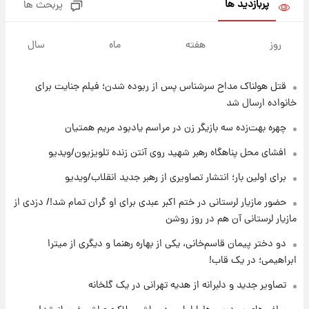
پربازدید ها
پربحث ها
۱۲ ساعت پیش
هشدار درباره کمبود یک ماده معدنی؛ خطر
روز
هفته
ماه
سال
آلزایمر و زوال عقل افزایش می‌یابد؟
قتل هولناک مداح سرشناس پس از ربوده شدن؛ فیلم جنایت برای
۱۲ ساعت پیش
انتقاد تند پیمان طالبی از مسئولان استقلال در
خانواده ارسال شد
پی رفتن رامین رضاییان+ عکس
چهره بهت‌زده سه بازیگر زن در مراسم یادبود مریم همتیان
۱۳ ساعت پیش
افشای محل پناهگاه‌ رهبر شهید روی آنتن زنده تلویزیون/ویدیو
قیمت گوشت گوساله و گوسفند امروز شنبه ۱۷
برای اولین بار؛ انتشار تصاویری از رهبر جدید انقلاب/ویدیو
مرداد ۱۴۰۵ +جدول
حضور مازیار لرستانی در ختم اکبر عبدی برای او گران تمام شد!/ دزدی از
۱۳ ساعت پیش
مازیار لرستانی آن هم در روز روشن
با قدرتمندترین و بادوام ترین تانک جهان آشنا
شوید+ فیلم
دو دختر پیمان قاسم‌خانی، یکی از بهاره رهنما و دیگری از میترا
ابراهیمی؛ در یک قاب!
۱۴ ساعت پیش
تصاویر جدید و دلبرانه از هدیه تهرانی در یک گلخانه
قیمت طلا ۱۸عیار امروز شنبه ۱۷ مرداد ۱۴۰۵
+جدول