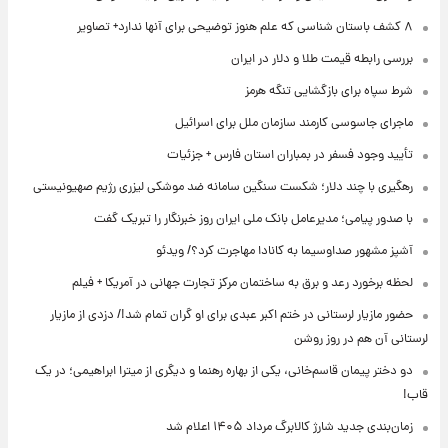
۸ کشف باستان شناسی که علم هنوز توضیحی برای آنها ندارد+ تصاویر
بررسی رابطه قیمت طلا و دلار در ایران
شرط سپاه برای بازگشایی تنگه هرمز
ماجرای جاسوسی کارمند سازمان ملل برای اسرائیل
تأیید وجود فسفر در بمباران استان فارس + جزئیات
رهگیری با چند دلار؛ شکست سنگین سامانه ضد موشکی لیزری رژیم صهیونیستی
با صدور پیامی؛ مدیرعامل بانک ملی ایران روز خبرنگار را تبریک گفت
آشپز مشهور صداوسیما به کانادا مهاجرت کرد؟/ ویدئو
لحظه برخورد رعد و برق به ساختمان مرکز تجارت جهانی در آمریکا + فیلم
حضور مازیار لرستانی در ختم اکبر عبدی برای او گران تمام شد!/ دزدی از مازیار
لرستانی آن هم در روز روشن
دو دختر پیمان قاسم‌خانی، یکی از بهاره رهنما و دیگری از میترا ابراهیمی؛ در یک
قاب!
زمان‌بندی جدید شارژ کالابرگ مرداد ۱۴۰۵ اعلام شد