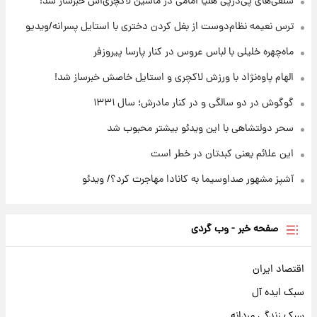
سلفی‌های پی‌درپی هلیا امامی در ماشین لاکچری‌اش خبرساز شد!
ترس نعیمه نظام‌دوست از بغل کردن دختری با استایل پسرانه/ویدیو
۱۴ ساعت پیش
قیمت محصولات ایران‌خودرو و سایپا امروز شنبه
ماه‌چهره خلیلی با لباس عروس در کنار پارسا پیروزفر
۱۷ مرداد ۱۴۰۵
الهام پاوه‌نژاد با ورزش لاکچری و استایل خاصش خبرساز شد!
گوگوش در دو سالگی و در کنار مادرش؛ سال ۱۳۳۱
سحر دولتشاهی با این ویدئو بیشتر محبوب شد
این علائم یعنی کبدتان در خطر است
آشپز مشهور صداوسیما به کانادا مهاجرت کرد؟/ ویدئو
صفحه خبر - وب گردی
اقتصاد ایران
سبک ایده آل
سبک زندگی مردانه