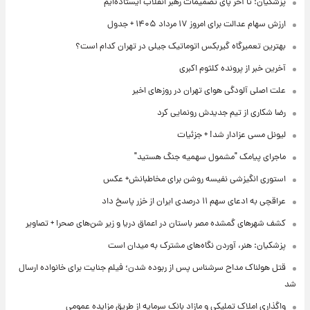
پزشکیان: تا آخر پای تصمیمات رهبر انقلاب ایستاده‌ایم
ارزش سهام عدالت برای امروز ۱۷ مرداد ۱۴۰۵ + جدول
بهترین تعمیرگاه گیربکس اتوماتیک جیلی در تهران کدام است؟
آخرین خبر از پرونده کلثوم اکبری
علت اصلی آلودگی هوای تهران در روزهای اخیر
رضا شکاری از تیم جدیدش رونمایی کرد
لیونل مسی عزادار شد! + جزئیات
ماجرای پیامک "مشمول سهمیه جنگ هستید"
استوری انگیزشی نفیسه روشن برای مخاطبانش+ عکس
عراقچی به ادعای سهم ۱۱ درصدی ایران از خزر پاسخ داد
کشف شهرهای گمشده مصر باستان در اعماق دریا و زیر شن‌های صحرا + تصاویر
پزشکیان: هنر، آوردن نگاه‌های مشترک به میدان است
قتل هولناک مداح سرشناس پس از ربوده شدن؛ فیلم جنایت برای خانواده ارسال
شد
واگذاری املاک تملیکی و مازاد بانک سرمایه از طریق مزایده عمومی