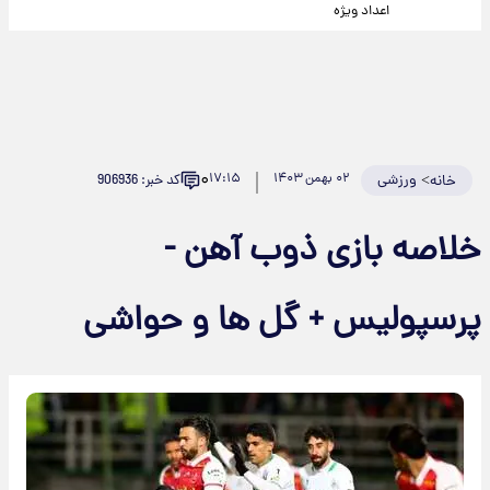
اعداد ویژه
۰
>
ورزشی
۰۲ بهمن ۱۴۰۳
۱۷:۱۵
کد خبر: 906936
خانه
خلاصه بازی ذوب آهن -
پرسپولیس + گل ها و حواشی