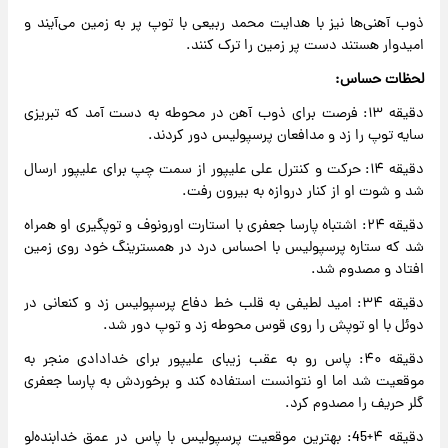
ذوب آهنی‌ها نیز با هدایت محمد ربیعی با توپ پر به زمین می‌آیند و
امیدوار هستند دست پر زمین را ترک کنند.
لحظات حساس:
دقیقه ۱۳: فرصت برای ذوب آهن در محوطه به دست آمد که تبریزی
سایه توپ را زد و مدافعان پرسپولیس دور کردند.
دقیقه ۱۴: حرکت و کنترل علی علیپور از سمت چپ برای علیپور ارسال
شد و شوت او از کنار دروازه به بیرون رفت.
دقیقه ۲۴: اشتباه پارسا جعفری با استارت اورونوف و توپگیری او همراه
شد که ستاره پرسپولیس با احساس درد در همسترینگ خود روی زمین
افتاد و مصدوم شد.
دقیقه ۳۴: امید لطیفی به قلب خط دفاع پرسپولیس زد و کنعانی در
دوئل با او توپش را روی قوس محوطه زد و توپ دور شد.
دقیقه ۴۰: پاس رو به عقب زیبای علیپور برای خدادادی منجر به
موقعیت شد اما او نتوانست استفاده کند و برخوردش به پارسا جعفری
گلر حریف را مصدوم کرد.
دقیقه ۴+45: بهترین موقعیت پرسپولیس با پاس در عمق خدابنده‌لو