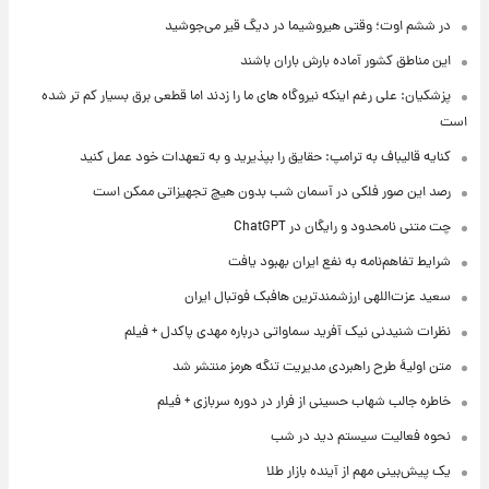
در ششم اوت؛ وقتی هیروشیما در دیگ قیر می‌جوشید
این مناطق کشور آماده بارش باران باشند
پزشکیان: علی رغم اینکه نیروگاه های ما را زدند اما قطعی برق بسیار کم تر شده
است
کنایه قالیباف به ترامپ: حقایق را بپذیرید و به تعهدات خود عمل کنید
رصد این صور فلکی در آسمان شب بدون هیچ تجهیزاتی ممکن است
چت متنی نامحدود و رایگان در ChatGPT
شرایط تفاهم‌نامه به نفع ایران بهبود یافت
سعید عزت‌اللهی ارزشمندترین هافبک فوتبال ایران
نظرات شنیدنی نیک آفرید سماواتی درباره مهدی پاکدل + فیلم
متن اولیۀ طرح راهبردی مدیریت تنگه هرمز منتشر شد
خاطره جالب شهاب حسینی از فرار در دوره سربازی + فیلم
نحوه فعالیت سیستم دید در شب
یک پیش‌بینی مهم از آینده بازار طلا