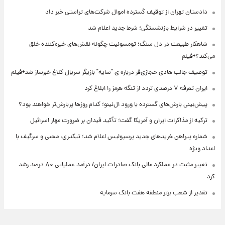
دادستان تهران از توقیف گسترده اموال شرکت‌های تراستی خبر داد
تغییر در شرایط بازنشستگی؛ شرط جدید اعلام شد
شاهکار طبیعت در دل سنگ؛ تومسونیت چگونه نقش‌های خیره‌کننده خلق
می‌کند؟+فیلم
توصیف جالب هادی حجازی‌فر درباره ی "سایه" بازیگر سریال کلاغ خبرساز شد+فیلم
ایران تعرفه ۷ درصدی تردد از تنگه هرمز را ابلاغ کرد
پیش‌بینی بارش‌های گسترده با ورود ال‌نینو؛ کدام روزها پربارش‌تر خواهند بود؟
ترکیه از مذاکرات ایران و آمریکا گفت؛ تأکید فیدان بر ضرورت مهار اسرائیل
شماره پیراهن خریدهای جدید پرسپولیس اعلام شد؛ تیکدری، محبی و سرگیف با
اعداد ویژه
تغییر مثبت در عملکرد مالی بانک صادرات ایران/ درآمد عملیاتی ۸۰ درصد رشد
کرد
تقدیر از شعب برتر منطقه هفت بانک سرمایه