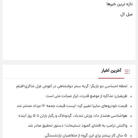
تازه ترین خبرها
مبل ال
آخرین اخبار
لحظه احساسی دو بازیگر؛ گریه سحر دولتشاهی در آغوش غزل شاکری+فیلم
ظریفیان: مذاکره از موضع قدرت، ابزار صیانت ملی است
قیمت خودروهای سایپا تغییر کرد؛ لیست قیمت جمعه ۱۶ مرداد منتشر شد
هواشناسی هشدار داد: وزش تندباد، گردوخاک و رگبار باران تا ۵ روز آینده
واکنش ترامپ به افشای کمبود تسلیحات؛ دستور تحقیق صادر شد
۵ سال کار بیشتر برای این گروه از متقاضیان بازنشستگی