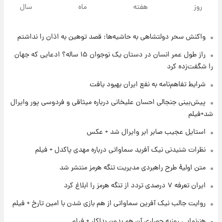
تغییر تند قیمت محصولات ایران‌خودرو و سایپا
روز
هفته
ماه
سال
امروز پنجشنبه ۱۵ مرداد ۱۴۰۵ +جدول
واکنش سحر دولتشاهی به حاشیه‌ها: قصد توهین به اذان را نداشتم
۱ روز پیش
قیمت طلا و سکه امروز پنجشنبه ۱۵ مرداد ۱۴۰۵
راز طول عمر انسان در دستان یک نوجوان ۱۵ ساله؟ ادعایی که جهان
را شگفت‌زده کرد
۱ روز پیش
شرایط تفاهم‌نامه به نفع ایران بهبود یافت
شارژ جدید کالابرگ برای سه دهک؛ جزئیات اعلام
پیش‌بینی جنجالی احسان علیخانی درباره میثاقی و فردوسی پور وایرال
شد
شد+فیلم
۱ روز پیش
استایل عجیب صابر ابر وایرال شد + عکس
شرایط تازه فروش اقساطی سایپا اعلام شد؛
شاهین، کوییک، اطلس، سهند و ساینا با اقساط
نظرات شنیدنی نیک آفرید سماواتی درباره مهدی پاکدل + فیلم
بلندمدت + جدول
متن اولیۀ طرح راهبردی مدیریت تنگه هرمز منتشر شد
۱ روز پیش
ایران تعرفه ۷ درصدی تردد از تنگه هرمز را ابلاغ کرد
سیگنال‌های جدید برای بازار طلا؛ پیش‌بینی
قیمت سکه و طلا فردا
روایت جالب نیک آفرین سماواتی از هم بازی شدن با امین تارخ + فیلم
هنرنمایی روزبه حصاری آن هم بدون بدلکار + فیلم