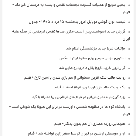
یحیی سریع از عملیات گسترده تجمعات نظامی وابسته به عربستان خبر داد +
فیلم
قیمت انواع گوشی موبایل امروز پنجشنبه ۱۵ مرداد ۱۴۰۵ + جدول
گزارش جدید آسوشیتدپرس آسیب مغزی صدها نظامی آمریکایی در جنگ علیه
ایران
جزئیات شرط جدید بازنشستگی اعلام شد
استوری مهدی طارمی برای ستاره اینتر + عکس
گران‌ترین خرید تاریخ رئال مادرید رونمایی شد
روایت جالب نیک آفرین سماواتی از هم بازی شدن با امین تارخ + فیلم
یک روایت جالب از زبان بدن و انواع لبخند + فیلم
بهره گیری از معماری ایرانی در طرح های ایتالیایی برا مقابله با گرما
پادشاه کوه ها در منظومه شمسی / اورست در برابر این هیولا یک شوخی است +
فیلم
هنرنمایی روزبه حصاری آن هم بدون بدلکار + فیلم
آوای موسیقی اوشین در تهران توسط سفیر ژاپن نواخته شد + فیلم