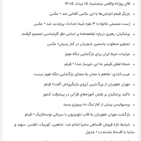
فال روزانه واقعی پنجشنبه ۱۵ مرداد ۱۴۰۵
بازیگر فیلم اخراجی‌ها با این عکس آفتابی شد + عکس
ژست صمیمی خانواده ۴ نفره شیلا خداداد پربازدید شد + عکس
پزشکیان: رهبری درباره تفاهمنامه بر اساس نظر کارشناسی تصمیم گرفتند
تصاویر متفاوت یاسمین شجریان در کنار پدرش+ عکس
جزئیات شرط ایران برای بازگشایی تنگه هرمز
حمله لفظی قیصر به ابی خبرساز شد! + فیلم
غریب‌آبادی: تفاهم با عمان به معنای بازگشایی تنگه هرمز نیست
مهران غفوریان از بزرگ‌ترین آرزوی بازیگری‌اش گفت+ فیلم
تاکید پزشکیان بر نقش آموزه‌های قرآنی در پیشرفت کشور
پرسپولیس پیش از آغاز لیگ به پیروزی رسید
بازگشت مهران غفوریان به قاب تلویزیون با سریالی نوستالژیک + فیلم
شرایط تازه فروش اقساطی سایپا اعلام شد؛ شاهین، کوییک، اطلس، سهند و
ساینا با اقساط بلندمدت + جدول