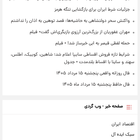
زمان پخش «مرد سه هزار چهره» مشخص شد
جزئیات شرط ایران برای بازگشایی تنگه هرمز
واکنش سحر دولتشاهی به حاشیه‌ها: قصد توهین به اذان را نداشتم
۱ روز پیش
مهران غفوریان از بزرگ‌ترین آرزوی بازیگری‌اش گفت+ فیلم
کار استقلال و رامین رضاییان رسما تمام شد +
عکس / خداحافظی صمیمانه آبی ها با رامین!
حمله لفظی قیصر به ابی خبرساز شد! + فیلم
شرایط تازه فروش اقساطی سایپا اعلام شد؛ شاهین، کوییک، اطلس،
سهند و ساینا با اقساط بلندمدت + جدول
فال روزانه واقعی پنجشنبه ۱۵ مرداد ۱۴۰۵
فال حافظ پنجشنبه ۱۵ مرداد ماه ۱۴۰۵
صفحه خبر - وب گردی
اقتصاد ایران
سبک ایده آل