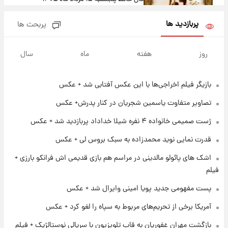
پربازدید ها
پربحث ها
۱۵ ساعت پیش
فال قهوه روزانه پنجشنبه ۱۵ مرداد ماه ۱۴۰۵
روز
هفته
ماه
سال
بازیگر فیلم اخراجی‌ها با این عکس آفتابی شد + عکس
۱۶ ساعت پیش
فال روزانه واقعی پنجشنبه ۱۵ مرداد ۱۴۰۵
تصاویر متفاوت یاسمین شجریان در کنار پدرش+ عکس
ژست صمیمی خانواده ۴ نفره شیلا خداداد پربازدید شد + عکس
۲۳ ساعت پیش
قدرت نمایی نوید محمدزاده به سبک بروس لی + عکس
ارزش سهام عدالت برای امروز چهارشنبه ۱۴ مرداد
+ جدول
اشک های پائولو مالدینی در مراسم هم بازی قدیمی اش فرانکو بارزی +
فیلم
۱ روز پیش
پست مفهومی جدید پویا امینی وایرال شد + عکس
آغاز طرح جدید فروش مشارکت در تولید سایپا؛
نام خودرو، مبلغ پیش پرداخت و زمان تحویل |
آمریکا برخی از تحریم‌های مربوط به سپاه را لغو کرد + عکس
سود مشارکت چند درصد است؟
بازگشت مهران غفوریان به قاب تلویزیون با سریالی نوستالژیک + فیلم
۱ روز پیش