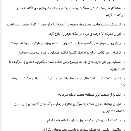
شاهکار طبیعت در دل سنگ؛ تومسونیت چگونه نقش‌های خیره‌کننده خلق
می‌کند؟+فیلم
توصیف جالب هادی حجازی‌فر درباره ی "سایه" بازیگر سریال کلاغ خبرساز شد+فیلم
ایران تعرفه ۷ درصدی تردد از تنگه هرمز را ابلاغ کرد
پیش‌بینی بارش‌های گسترده با ورود ال‌نینو؛ کدام روزها پربارش‌تر خواهند بود؟
ترکیه از مذاکرات ایران و آمریکا گفت؛ تأکید فیدان بر ضرورت مهار اسرائیل
شماره پیراهن خریدهای جدید پرسپولیس اعلام شد؛ تیکدری، محبی و سرگیف با
اعداد ویژه
تغییر مثبت در عملکرد مالی بانک صادرات ایران/ درآمد عملیاتی ۸۰ درصد رشد
کرد
تقدیر از شعب برتر منطقه هفت بانک سرمایه
اجرای برنامه تحول بانک با تمرکز بر منابع پایدار، درآمدهای کارمزدی و بازسازی
اعتماد مشتریان
جزئیات فعال‌سازی «کیف پول ایران» اعلام شد+فیلم
واکنش پلیس به فیک نیوزها و بازنشر ویدیوهای تکراری