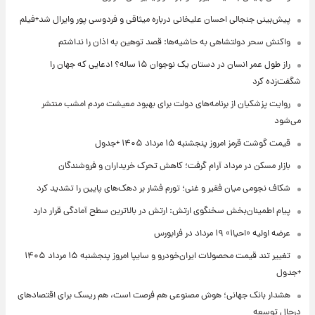
پیش‌بینی جنجالی احسان علیخانی درباره میثاقی و فردوسی پور وایرال شد+فیلم
واکنش سحر دولتشاهی به حاشیه‌ها: قصد توهین به اذان را نداشتم
راز طول عمر انسان در دستان یک نوجوان ۱۵ ساله؟ ادعایی که جهان را
شگفت‌زده کرد
روایت پزشکیان از برنامه‌های دولت برای بهبود معیشت مردم امشب منتشر
می‌شود
قیمت گوشت قرمز امروز پنجشنبه ۱۵ مرداد ۱۴۰۵ +جدول
بازار مسکن در مرداد آرام گرفت؛ کاهش تحرک خریداران و فروشندگان
شکاف نجومی میان فقیر و غنی؛ تورم فشار بر دهک‌های پایین را تشدید کرد
پیام اطمینان‌بخش سخنگوی ارتش: ارتش در بالاترین سطح آمادگی قرار دارد
عرضه اولیه «احیا۱» ۱۹ مرداد در فرابورس
تغییر تند قیمت محصولات ایران‌خودرو و سایپا امروز پنجشنبه ۱۵ مرداد ۱۴۰۵
+جدول
هشدار بانک جهانی؛ هوش مصنوعی هم فرصت است، هم ریسک برای اقتصادهای
درحال توسعه