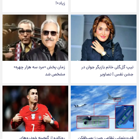
زیاد»!
تیپ گل‌گلی خانم بازیگر جوان در
زمان پخش «مرد سه هزار چهره»
جشن نفس | تصاویر
مشخص شد
قدرت‌نمایی نظامی چین؛ بمب‌افکن
رونالدو از گنجینه خودروهای