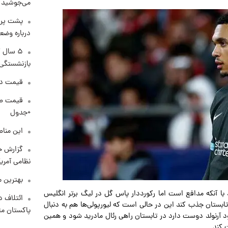
می‌جوشید
پشت پرد
درباره وض
۵ سال 
بازنشستگی
قیمت دلار د
+جدول
این مناط
گزارش ج
نظامی آمری
بهترین م
د با آنکه مدافع است اما رکورددار پاس گل در لیگ برتر انگلیس
ائتلاف د
ابستان جذب کند این در حالی است که لیورپولی‌ها هم به دنبال
پاکستان مت
د آرنولد دوست دارد در تابستان راهی رئال مادرید شود و همین
 کند.