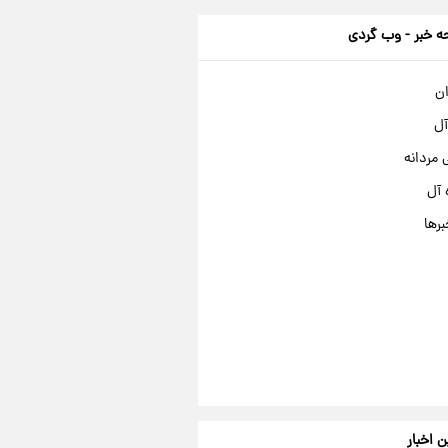
 خبر - وب گردی
ان
آل
مردانه
 آل
برها
ن اخبار