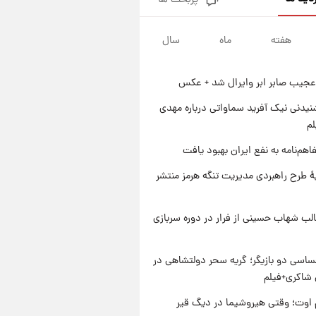
پربحث ها
جزئیات فعال‌سازی «کیف پول
ایران» اعلام شد+فیلم
هفته
ماه
سال
۱ روز پیش
تغییر تند قیمت محصولات
ایران‌خودرو و سایپا امروز پنجشنبه
عجیب صابر ابر وایرال شد + عکس
۱۵ مرداد ۱۴۰۵ +جدول
۱ روز پیش
قیمت طلا و سکه امروز پنجشنبه
یدنی نیک آفرید سماواتی درباره مهدی
۱۵ مرداد ۱۴۰۵
لم
۱ روز پیش
اهم‌نامه به نفع ایران بهبود یافت
شارژ جدید کالابرگ برای سه
دهک؛ جزئیات اعلام شد
ۀ طرح راهبردی مدیریت تنگه هرمز منتشر
لب شهاب حسینی از فرار در دوره سربازی
اسی دو بازیگر؛ گریه سحر دولتشاهی در
شاکری+فیلم
اوت؛ وقتی هیروشیما در دیگ قیر