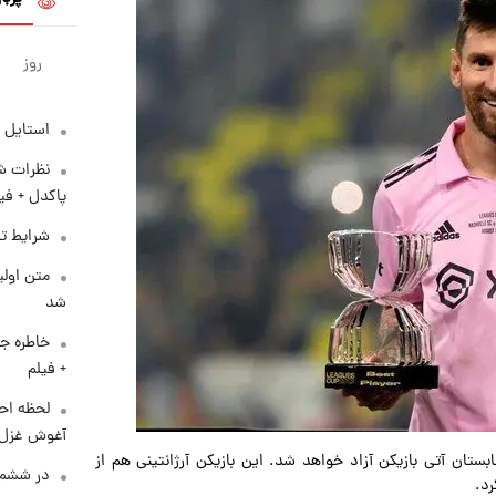
روز
استایل 
نظرات شن
پاکدل + فی
شرایط تف
متن اولی
شد
خاطره جا
+ فیلم
لحظه احس
آغوش غزل 
ستان آتی بازیکن آزاد خواهد شد. این بازیکن آرژانتینی هم از
در ششم 
د.