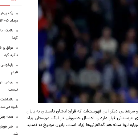
مرداد ۱۴۰۵
بازیکن به
کرد!
عراق بر 
تاکید کرد
بازخوانی
فیلم
ریاض: تو
نیست
بازداشت م
خیره می‌شد!
 و سرشناس دیگر این فهرست‌اند که قراردادشان تابستان به پایان
همه چیز 
های عربستانی قرار دارد و احتمال حضورش در لیگ عربستان زیاد
اره لروآ سانه هم گمانه‌زنی‌ها زیاد است. بایرن مونیخ به تمدید
خبر خوش 
شد