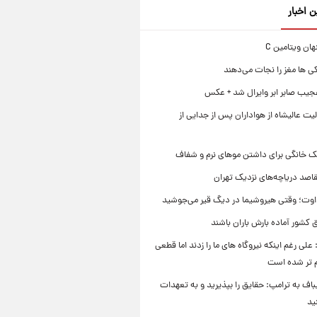
ن اخبار
ی ها مغز را نجات می‌دهند
جیب صابر ابر وایرال شد + عکس
ت عالیشاه از هواداران پس از جدایی از
ک خانگی برای داشتن موهای نرم و شفاف
قاصد دریاچه‌های نزدیک تهران
وت؛ وقتی هیروشیما در دیگ قیر می‌جوشید
 کشور آماده بارش باران باشند
علی رغم اینکه نیروگاه های ما را زدند اما قطعی
م تر شده است
یباف به ترامپ: حقایق را بپذیرید و به تعهدات
ید