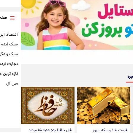
صفحه
اقتصاد ایر
سبک ایده 
سبک زندگی 
تجارت ایده
تازه ترین خ
جره
مبل ال
قیمت طلا و سکه امروز
فال حافظ پنجشنبه ۱۵ مرداد