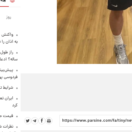
روز
واکنش س
به اذان را 
ساله؟ ادعا
پیش‌بینی
فردوسی پور
شرایط تف
کرد
قیمت طلا و 
نظرات شن