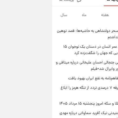
پربحث ها
فال قهوه روزانه پنجشنبه ۱۵ مرداد
ماه ۱۴۰۵
هفته
ماه
سال
۱ روز پیش
فال روزانه واقعی پنجشنبه ۱۵
مرداد ۱۴۰۵
حر دولتشاهی به حاشیه‌ها: قصد توهین
۱ روز پیش
نداشتم
ارزش سهام عدالت برای امروز
چهارشنبه ۱۴ مرداد + جدول
راز طول عمر انسان در دستان یک نوجوان ۱۵
یی که جهان را شگفت‌زده کرد
۱ روز پیش
آغاز طرح جدید فروش مشارکت در
 جنجالی احسان علیخانی درباره میثاقی و
تولید سایپا؛ نام خودرو، مبلغ پیش
 وایرال شد+فیلم
پرداخت و زمان تحویل | سود
مشارکت چند درصد است؟
اهم‌نامه به نفع ایران بهبود یافت
ایران تعرفه ۷ درصدی تردد از تنگه هرمز را ابلاغ
سکه امروز پنجشنبه ۱۵ مرداد ۱۴۰۵
یدنی نیک آفرید سماواتی درباره مهدی