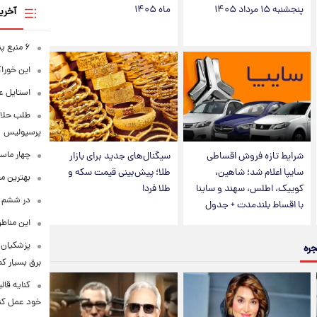
پنجشنبه ۱۵ مرداد ۱۴۰۵
ماه ۱۴۰۵
آخری
۶ منبع پنهان ویتامین C
این خوراک
استایل ع
طلب حلالی
پرسپولیس
چهار ماس
شرایط تازه فروش اقساطی
سیگنال‌های جدید برای بازار
سایپا اعلام شد؛ شاهین،
طلا؛ پیش‌بینی قیمت سکه و
بهترین م
کوییک، اطلس، سهند و ساینا
طلا فردا
در ششم ا
با اقساط بلندمدت + جدول
این مناطق
پزشکیان: 
جره
برق بسیار ک
کنایه قال
خود عمل کن