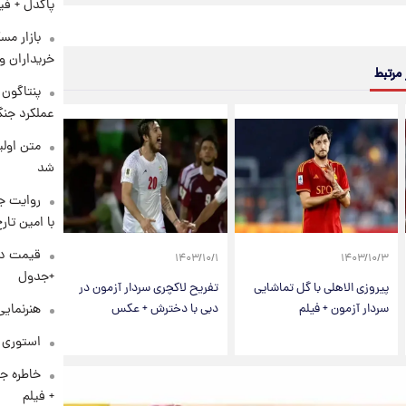
پاکدل + فی
بازار مس
خریداران و
 مرتبط
عملکرد جنگ
متن اولی
شد
روایت ج
با امین تار
۱۴۰۳/۱۰/۱
۱۴۰۳/۱۰/۳
+جدول
پیروزی الاهلی با گل تماشایی
تفریح لاکچری سردار آزمون در
هنرنمایی
سردار آزمون + فیلم
دبی با دخترش + عکس
استوری م
خاطره جا
+ فیلم