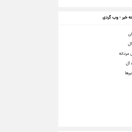
 خبر - وب گردی
ان
آل
مردانه
 آل
برها