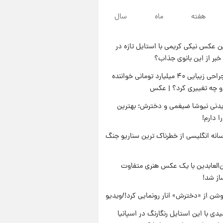
پس از حادثه
۲۱ ساعت پیش
هفته
ماه
سال
خواستگار ۵۰ساله شاهدخت
لئونور بازداشت شد
 عکس نیکی کریمی با استایل تازه در
۲۱ ساعت پیش
خبر از این بانوی جذاب؟
نخستین تصویر لیونل مسی بعد از
مرگ پدر+عکس و فیلم
جنجال جراحی زیبایی ۴۰ میلیارد تومانی خواننده
او چه تغییری کرد؟ | عکس
۲۲ ساعت پیش
استوری مرموز محمدحسین
دنی نیوشا ضیغمی و دخترش؛ بهترین
میثاقی با موی بازکات
 دارم!
انه انگلیسی از خطرناک ترین سناریو جنگ
‌العابدین با یک عکس هنری متفاوت
از شد!
شن از «دخترش» انار رونمایی کرد!/ویدیو
یدی با این استایل رنگارنگ در اسپانیا