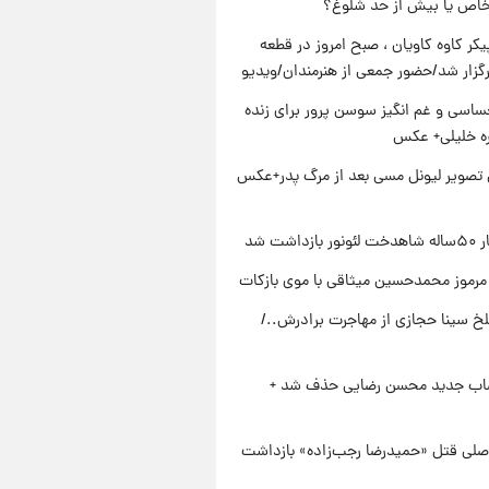
خاص یا بیش از حد شلوغ؟
کر کاوه کاویان ، صبح امروز در قطعه
رگزار شد/حضور جمعی از هنرمندان/ویدیو
اسی و غم انگیز سوسن پرور برای زنده
ره خلیلی+ عکس
تصویر لیونل مسی بعد از مرگ پدر+عکس
زداشت شد
مرموز محمدحسین میثاقی با موی بازکات
تلخ سینا حجازی از مهاجرت برادرش../
صاب جدید محسن رضایی حذف شد +
صلی قتل «حمیدرضا رجب‌زاده» بازداشت