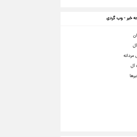
 خبر - وب گردی
ان
آل
مردانه
 آل
برها