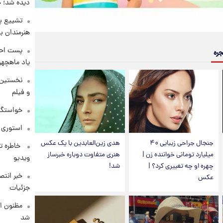
دیده شد؛ 
تشییع پی
هنرمندان ب
پست احس
جره
یاد ماهچه
نخستین 
و فیلم
خواستگار ۵۰ساله شاهدخت لئونور با
استوری 
جنجال جراحی زیبایی ۴۰
هدی زین‌العابدین با یک عکس
⁨ خاطره 
میلیارد تومانی خواننده زن |
هنری متفاوت دوباره خبرساز
ویدیو
چهره او چه تغییری کرد؟ |
شد!
خبر انت
عکس
جزئیات
مظنون ا
شد