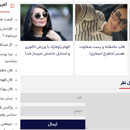
آخری
قیمت طلا امرو
افزایش و
می‌شوند؟
اگر ضدآف
قاب عاشقانه و پست متفاوت
الهام پاوه‌نژاد با ورزش لاکچری
همسر شاهرخ استخری!
و استایل خاصش خبرساز شد!
بشناسید
فال حافظ دوشنبه 
فال قهوه روزانه
ل نظر
فال روزانه وا
پیش‌ بینی قی
واکنش قال
سیاسی رهبر 
ارسال