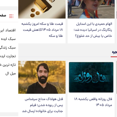
صفحه
الهام حمیدی با این استایل
قیمت طلا و سکه امروز یکشنبه
رنگارنگ در اسپانیا دیده شد؛
۱۸ مرداد ۱۴۰۵/کاهش قیمت
اقتصاد ایر
خاص یا بیش از حد شلوغ؟
طلا و سکه
سبک ایده 
سبک زندگی 
جره
تجارت ایده
تازه ترین خ
مبل ال
فال روزانه واقعی یکشنبه ۱۸
قتل هولناک مداح سرشناس
مرداد ۱۴۰۵
پس از ربوده شدن؛ فیلم
جنایت برای خانواده ارسال شد