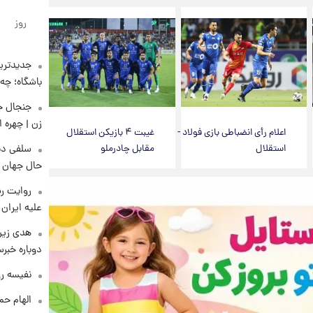
روز
جدیدترین
باشگاه؛ چه 
زن | چهره 
اعلام رأی انضباطی بازی فولاد -
غیبت ۴ بازیکن استقلال
استقلال
مقابل چادرملو
سلفی دی
حال جهان را
روایت رس
علیه ایران
هدی زین
دوباره خبرس
نفیسه رو
الهام حم