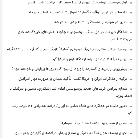
آوای موسیقی اوشین در تهران توسط سفیر ژاپن نواخته شد + فیلم
دادستان تهران از توقیف گسترده اموال شرکت‌های تراستی خبر داد
تغییر در شرایط بازنشستگی؛ شرط جدید اعلام شد
شاهکار طبیعت در دل سنگ؛ تومسونیت چگونه نقش‌های خیره‌کننده خلق
می‌کند؟+فیلم
توصیف جالب هادی حجازی‌فر درباره ی "سایه" بازیگر سریال کلاغ خبرساز شد+فیلم
ایران تعرفه ۷ درصدی تردد از تنگه هرمز را ابلاغ کرد
پیش‌بینی بارش‌های گسترده با ورود ال‌نینو؛ کدام روزها پربارش‌تر خواهند بود؟
ترکیه از مذاکرات ایران و آمریکا گفت؛ تأکید فیدان بر ضرورت مهار اسرائیل
شماره پیراهن خریدهای جدید پرسپولیس اعلام شد؛ تیکدری، محبی و سرگیف با
اعداد ویژه
تغییر مثبت در عملکرد مالی بانک صادرات ایران/ درآمد عملیاتی ۸۰ درصد رشد
کرد
تقدیر از شعب برتر منطقه هفت بانک سرمایه
اجرای برنامه تحول بانک با تمرکز بر منابع پایدار، درآمدهای کارمزدی و بازسازی