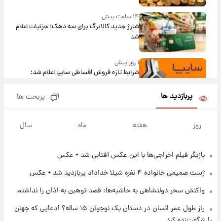
۱۴ ساعت پیش
شارژ جدید کالابرگ برای سه دهک؛ جزئیات اعلام
شد
۱ روز پیش
شرایط تازه فروش اقساطی سایپا اعلام شد؛
شاهین، کوییک، اطلس، سهند و ساینا با اقساط
بلندمدت + جدول
پربازدید ها
پربحث ها
۱ روز پیش
سیگنال‌های جدید برای بازار طلا؛ پیش‌بینی
روز
هفته
ماه
سال
قیمت سکه و طلا فردا
بازیگر فیلم اخراجی‌ها با این عکس آفتابی شد + عکس
۲۰ ساعت پیش
فال حافظ پنجشنبه ۱۵ مرداد ماه ۱۴۰۵
ژست صمیمی خانواده ۴ نفره شیلا خداداد پربازدید شد + عکس
واکنش سحر دولتشاهی به حاشیه‌ها: قصد توهین به اذان را نداشتم
۲۱ ساعت پیش
راز طول عمر انسان در دستان یک نوجوان ۱۵ ساله؟ ادعایی که جهان
فال قهوه روزانه پنجشنبه ۱۵ مرداد ماه ۱۴۰۵
را شگفت‌زده کرد