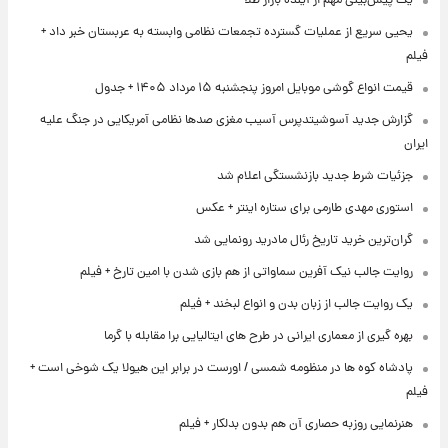
یک پیش‌بینی مهم از آینده بازار طلا
یحیی سریع از عملیات گسترده تجمعات نظامی وابسته به عربستان خبر داد +
فیلم
قیمت انواع گوشی موبایل امروز پنجشنبه ۱۵ مرداد ۱۴۰۵ + جدول
گزارش جدید آسوشیتدپرس آسیب مغزی صدها نظامی آمریکایی در جنگ علیه
ایران
جزئیات شرط جدید بازنشستگی اعلام شد
استوری مهدی طارمی برای ستاره اینتر + عکس
گران‌ترین خرید تاریخ رئال مادرید رونمایی شد
روایت جالب نیک آفرین سماواتی از هم بازی شدن با امین تارخ + فیلم
یک روایت جالب از زبان بدن و انواع لبخند + فیلم
بهره گیری از معماری ایرانی در طرح های ایتالیایی برا مقابله با گرما
پادشاه کوه ها در منظومه شمسی / اورست در برابر این هیولا یک شوخی است +
فیلم
هنرنمایی روزبه حصاری آن هم بدون بدلکار + فیلم