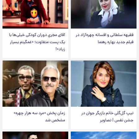
فقیهه سلطانی و افسانه چهره‌آزاد در
آقای مجریِ دوران کودکی خیلی‌ها با
فیلم جدید بهاره رهنما
یک پست متفاوت؛ «غمگینم بسیار
زیاد»!
تیپ گل‌گلی خانم بازیگر جوان در
زمان پخش «مرد سه هزار چهره»
جشن نفس | تصاویر
مشخص شد