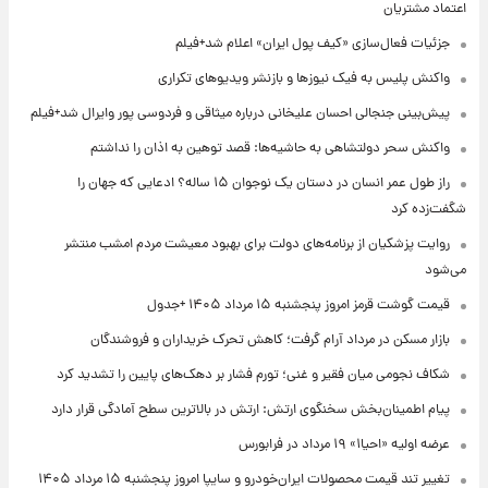
اعتماد مشتریان
جزئیات فعال‌سازی «کیف پول ایران» اعلام شد+فیلم
واکنش پلیس به فیک نیوزها و بازنشر ویدیوهای تکراری
پیش‌بینی جنجالی احسان علیخانی درباره میثاقی و فردوسی پور وایرال شد+فیلم
واکنش سحر دولتشاهی به حاشیه‌ها: قصد توهین به اذان را نداشتم
راز طول عمر انسان در دستان یک نوجوان ۱۵ ساله؟ ادعایی که جهان را
شگفت‌زده کرد
روایت پزشکیان از برنامه‌های دولت برای بهبود معیشت مردم امشب منتشر
می‌شود
قیمت گوشت قرمز امروز پنجشنبه ۱۵ مرداد ۱۴۰۵ +جدول
بازار مسکن در مرداد آرام گرفت؛ کاهش تحرک خریداران و فروشندگان
شکاف نجومی میان فقیر و غنی؛ تورم فشار بر دهک‌های پایین را تشدید کرد
پیام اطمینان‌بخش سخنگوی ارتش: ارتش در بالاترین سطح آمادگی قرار دارد
عرضه اولیه «احیا۱» ۱۹ مرداد در فرابورس
تغییر تند قیمت محصولات ایران‌خودرو و سایپا امروز پنجشنبه ۱۵ مرداد ۱۴۰۵