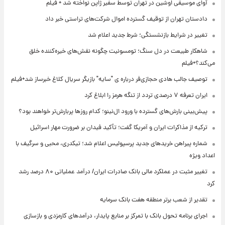
آوای موسیقی اوشین در تهران توسط سفیر ژاپن نواخته شد + فیلم
دادستان تهران از توقیف گسترده اموال شرکت‌های تراستی خبر داد
تغییر در شرایط بازنشستگی؛ شرط جدید اعلام شد
شاهکار طبیعت در دل سنگ؛ تومسونیت چگونه نقش‌های خیره‌کننده خلق
می‌کند؟+فیلم
توصیف جالب هادی حجازی‌فر درباره ی "سایه" بازیگر سریال کلاغ خبرساز شد+فیلم
ایران تعرفه ۷ درصدی تردد از تنگه هرمز را ابلاغ کرد
پیش‌بینی بارش‌های گسترده با ورود ال‌نینو؛ کدام روزها پربارش‌تر خواهند بود؟
ترکیه از مذاکرات ایران و آمریکا گفت؛ تأکید فیدان بر ضرورت مهار اسرائیل
شماره پیراهن خریدهای جدید پرسپولیس اعلام شد؛ تیکدری، محبی و سرگیف با
اعداد ویژه
تغییر مثبت در عملکرد مالی بانک صادرات ایران/ درآمد عملیاتی ۸۰ درصد رشد
کرد
تقدیر از شعب برتر منطقه هفت بانک سرمایه
اجرای برنامه تحول بانک با تمرکز بر منابع پایدار، درآمدهای کارمزدی و بازسازی