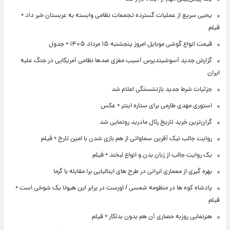
یحیی سریع از عملیات گسترده تجمعات نظامی وابسته به عربستان خبر داد +
فیلم
قیمت انواع گوشی موبایل امروز پنجشنبه ۱۵ مرداد ۱۴۰۵ + جدول
گزارش جدید آسوشیتدپرس آسیب مغزی صدها نظامی آمریکایی در جنگ علیه
ایران
جزئیات شرط جدید بازنشستگی اعلام شد
استوری مهدی طارمی برای ستاره اینتر + عکس
گران‌ترین خرید تاریخ رئال مادرید رونمایی شد
روایت جالب نیک آفرین سماواتی از هم بازی شدن با امین تارخ + فیلم
یک روایت جالب از زبان بدن و انواع لبخند + فیلم
بهره گیری از معماری ایرانی در طرح های ایتالیایی برا مقابله با گرما
پادشاه کوه ها در منظومه شمسی / اورست در برابر این هیولا یک شوخی است +
فیلم
هنرنمایی روزبه حصاری آن هم بدون بدلکار + فیلم