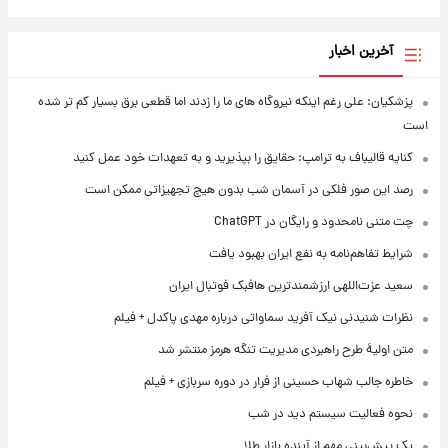
آخرین اخبار
پزشکیان: علی رغم اینکه نیروگاه های ما را زدند اما قطعی برق بسیار کم تر شده
است
کنایه قالیباف به ترامپ: حقایق را بپذیرید و به تعهدات خود عمل کنید
رصد این صور فلکی در آسمان شب بدون هیچ تجهیزاتی ممکن است
چت متنی نامحدود و رایگان در ChatGPT
شرایط تفاهم‌نامه به نفع ایران بهبود یافت
سعید عزت‌اللهی ارزشمندترین هافبک فوتبال ایران
نظرات شنیدنی نیک آفرید سماواتی درباره مهدی پاکدل + فیلم
متن اولیۀ طرح راهبردی مدیریت تنگه هرمز منتشر شد
خاطره جالب شهاب حسینی از فرار در دوره سربازی + فیلم
نحوه فعالیت سیستم دید در شب
یک پیش‌بینی مهم از آینده بازار طلا