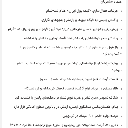
اعتماد مشتریان
جزئیات فعال‌سازی «کیف پول ایران» اعلام شد+فیلم
واکنش پلیس به فیک نیوزها و بازنشر ویدیوهای تکراری
پیش‌بینی جنجالی احسان علیخانی درباره میثاقی و فردوسی پور وایرال شد+فیلم
واکنش سحر دولتشاهی به حاشیه‌ها: قصد توهین به اذان را نداشتم
راز طول عمر انسان در دستان یک نوجوان ۱۵ ساله؟ ادعایی که جهان را
شگفت‌زده کرد
روایت پزشکیان از برنامه‌های دولت برای بهبود معیشت مردم امشب منتشر
می‌شود
قیمت گوشت قرمز امروز پنجشنبه ۱۵ مرداد ۱۴۰۵ +جدول
بازار مسکن در مرداد آرام گرفت؛ کاهش تحرک خریداران و فروشندگان
شکاف نجومی میان فقیر و غنی؛ تورم فشار بر دهک‌های پایین را تشدید کرد
پیام اطمینان‌بخش سخنگوی ارتش: ارتش در بالاترین سطح آمادگی قرار دارد
عرضه اولیه «احیا۱» ۱۹ مرداد در فرابورس
تغییر تند قیمت محصولات ایران‌خودرو و سایپا امروز پنجشنبه ۱۵ مرداد ۱۴۰۵