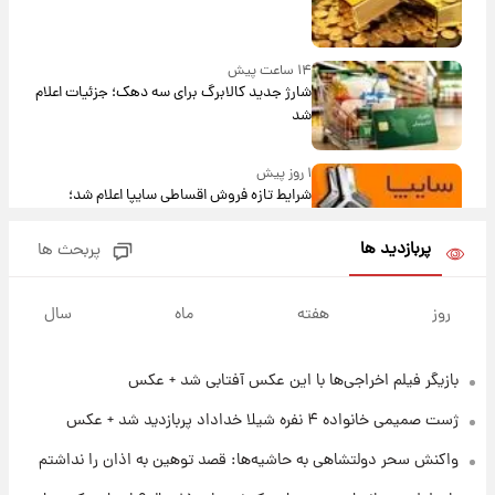
۱۴ ساعت پیش
شارژ جدید کالابرگ برای سه دهک؛ جزئیات اعلام
شد
۱ روز پیش
شرایط تازه فروش اقساطی سایپا اعلام شد؛
شاهین، کوییک، اطلس، سهند و ساینا با اقساط
بلندمدت + جدول
پربازدید ها
پربحث ها
۱ روز پیش
سیگنال‌های جدید برای بازار طلا؛ پیش‌بینی
روز
هفته
ماه
سال
قیمت سکه و طلا فردا
بازیگر فیلم اخراجی‌ها با این عکس آفتابی شد + عکس
۱۹ ساعت پیش
فال حافظ پنجشنبه ۱۵ مرداد ماه ۱۴۰۵
ژست صمیمی خانواده ۴ نفره شیلا خداداد پربازدید شد + عکس
واکنش سحر دولتشاهی به حاشیه‌ها: قصد توهین به اذان را نداشتم
۲۰ ساعت پیش