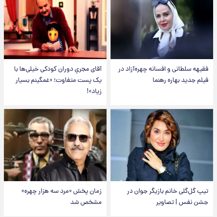
فقیهه سلطانی و افسانه چهره‌آزاد در
آقای مجریِ دوران کودکی خیلی‌ها با
فیلم جدید بهاره رهنما
یک پست متفاوت؛ «غمگینم بسیار
زیاد»!
تیپ گل‌گلی خانم بازیگر جوان در
زمان پخش «مرد سه هزار چهره»
جشن نفس | تصاویر
مشخص شد