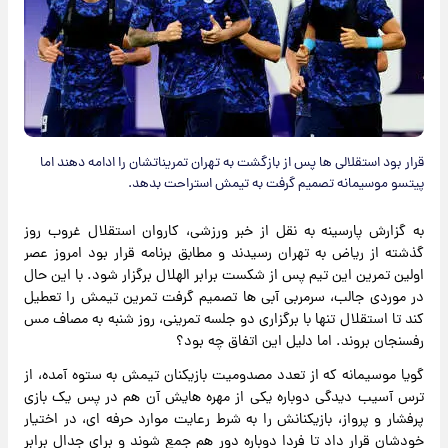
قرار بود استقلالی ها پس از بازگشت به تهران تمریناتشان را ادامه دهند اما
پیتسو موسیمانه تصمیم گرفت به تیمش استراحت بدهد.
به گزارش پارسینه به نقل از خبر ورزشی، کاروان استقلال غروب روز
گذشته از ریاض به تهران رسیدند و مطابق برنامه قرار بود امروز عصر
اولین تمرین این تیم پس از شکست برابر الهلال برگزار شود. با این حال
در موردی جالب، سرمربی آبی ها تصمیم گرفت تمرین تیمش را تعطیل
کند تا استقلال تنها با برگزاری دو جلسه تمرینی، روز شنبه به مصاف مس
رفسنجان بروند. اما دلیل این اتفاق چه بود؟
گویا موسیمانه که از تعدد مصدومیت بازیکنان تیمش به ستوه آمده، از
ترس آسیب دیدگی دوباره یکی از مهره هایش آن هم در پس یک بازی
پرفشار و پرواز، بازیکنانش را به شرط رعایت موارد حرفه ای، در اختیار
خودشان قرار داد تا فردا دوباره دور هم جمع شوند و برای جدال برابر