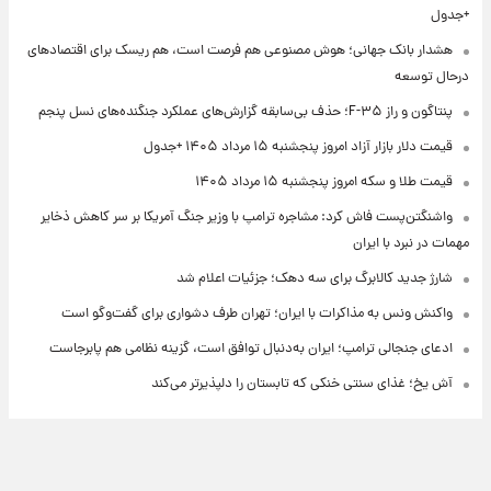
+جدول
هشدار بانک جهانی؛ هوش مصنوعی هم فرصت است، هم ریسک برای اقتصادهای
درحال توسعه
پنتاگون و راز F-۳۵؛ حذف بی‌سابقه گزارش‌های عملکرد جنگنده‌های نسل پنجم
قیمت دلار بازار آزاد امروز پنجشنبه ۱۵ مرداد ۱۴۰۵ +جدول
قیمت طلا و سکه امروز پنجشنبه ۱۵ مرداد ۱۴۰۵
واشنگتن‌پست فاش کرد: مشاجره ترامپ با وزیر جنگ آمریکا بر سر کاهش ذخایر
مهمات در نبرد با ایران
شارژ جدید کالابرگ برای سه دهک؛ جزئیات اعلام شد
واکنش ونس به مذاکرات با ایران؛ تهران طرف دشواری برای گفت‌وگو است
ادعای جنجالی ترامپ؛ ایران به‌دنبال توافق است، گزینه نظامی هم پابرجاست
آش یخ؛ غذای سنتی خنکی که تابستان را دلپذیرتر می‌کند