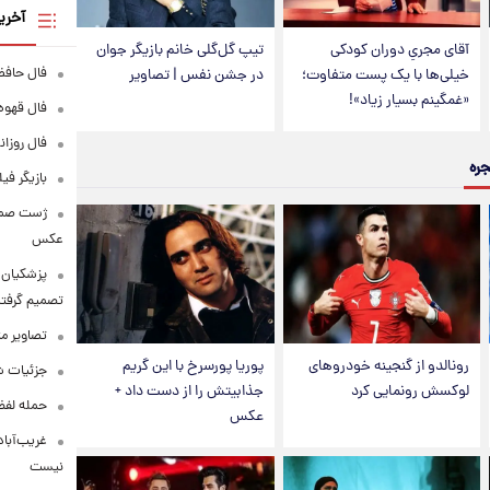
آخری
آقای مجریِ دوران کودکی
تیپ گل‌گلی خانم بازیگر جوان
فال حافظ پنجشنبه
خیلی‌ها با یک پست متفاوت؛
در جشن نفس | تصاویر
«غمگینم بسیار زیاد»!
فال قهوه روزانه
فال روزانه وا
جره
بازیگر فی
عکس
پزشکیان: 
تصمیم گرفتن
تصاویر م
رونالدو از گنجینه خودروهای
پوریا پورسرخ با این گریم
جزئیات شر
لوکسش رونمایی کرد
جذابیتش را از دست داد +
حمله لفظی
عکس
غریب‌آباد
نیست