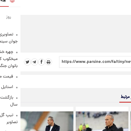
روز
تصاویری 
جوان سینما
چهره خشن
میخکوب کرد
بانوان جنگ
قیمت طلا امر
استایل 
 مرتبط
سال
تیپ گل‌گ
تصاویر