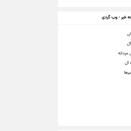
 خبر - وب گردی
ان
آل
مردانه
 آل
برها