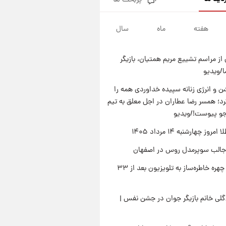
پربحث ها
قیمت دلار در بازار آزاد امروز
چهارشنبه ۱۴ مرداد ۱۴۰۵/ نرخ‌ها
ثابت ماند؟ +جدول
هفته
ماه
سال
۱۸ ساعت پیش
علی مطهری: اجرای کامل
تفاهم‌نامه اسلام‌آباد، پیروزی
از مراسم تشییع مریم همتیان، بازیگر
بزرگ‌تری برای ایران است
۱۸ ساعت پیش
/ویدیو
واکنش تند تاکر کارلسون به حمله
آمریکا به مدرسه میناب؛ «باید
 و انرژی زنانه سپیده خداوردی همه را
سیلی محکمی به صورت ترامپ زد»
؛ همسر رضا عطاران در اجل معلق به تیم
۱۹ ساعت پیش
قیمت طلا و سکه امروز چهارشنبه
جو پیوست!/ویدیو
۱۴ مرداد ۱۴۰۵/کاهش قیمت طلا
وز چهارشنبه ۱۴ مرداد ۱۴۰۵
و سکه
جالب سوپرمدل روس در اصفهان
بازگشت چهره خاطره‌ساز به تلویزیون بعد از ۳۳
لی خانم بازیگر جوان در جشن نفس |