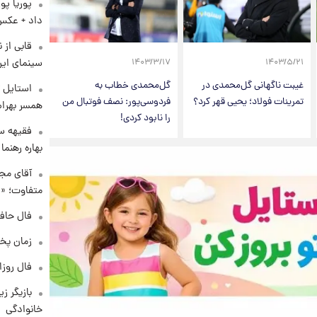
پوریا پو
داد + عکس
قابی از 
سینمای ایر
۱۴۰۳/۳/۱۷
۱۴۰۳/۵/۲۱
غیبت ناگهانی گل‌محمدی در
گل‌محمدی خطاب به
استایل ت
تمرینات فولاد؛ یحیی قهر کرد؟
فردوسی‌پور: نصف فوتبال من
همسر بهرام
را نابود کردی!
فقیهه سل
بهاره رهنما
آقای مجر
متفاوت؛ «غ
فال حافظ چهارش
زمان پخ
فال روزانه و
بازیگر ز
خانوادگی