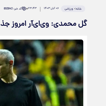
۰
>
ورزشی
۰۶ آبان ۱۴۰۳
۲۳:۴۳
کد خبر: 893843
خانه
گل محمدی: وی‌ای‌آر امروز جذابی