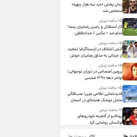
مشارکت چند درصد است؟
زمان پخش «مرد سه هزار چهره»
مشخص شد
۱۵ ساعت پیش
کار استقلال و رامین رضاییان رسما
تمام شد + عکس / خداحافظی
صمیمانه آبی ها با رامین!
۱۵ ساعت پیش
آتش اختلاف در اینستاگرام؛ تمجید
از حردانی به مذاق رضاییان خوش
نیامد+عکس
۱۵ ساعت پیش
پروین اعتصامی در دوران نوجوانی؛
اواخر دهه ۱۲۹۰ شمسی
۱۵ ساعت پیش
قدرت‌نمایی نظامی چین؛ بمب‌افکن
حامل موشک هسته‌ای در آسمان
ظاهر شد
۱۶ ساعت پیش
رونالدو از گنجینه خودروهای
لوکسش رونمایی کرد
۱۸ ساعت پیش
زدید ها