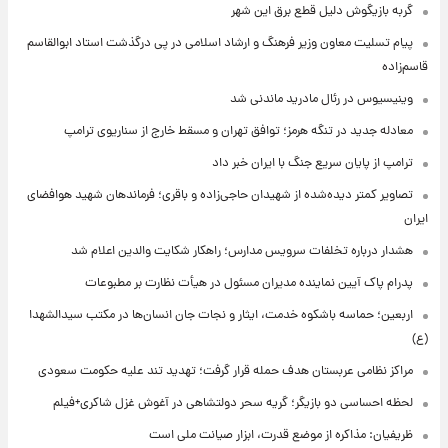
گربه بازیگوش دلیل قطع برق این شهر
پیام تسلیت معاون وزیر فرهنگ و ارشاد اسلامی در پی درگذشت استاد ابوالقاسم
قاسم‌زاده
وینیسیوس در رئال مادرید ماندنی شد
معادله جدید در تنگه هرمز؛ توافق تهران و مسقط خارج از سناریوی ترامپ
ترامپ از پایان سریع جنگ با ایران خبر داد
تصاویر کمتر دیده‌شده از شهیدان حاجی‌زاده و باقری؛ فرماندهان شهید هوافضای
ایران
هشدار درباره تخلفات سرویس مدارس؛ راهکار شکایت والدین اعلام شد
پدرام پاک آیین نماینده مدیران مسئول در هیأت نظارت بر مطبوعات
اربعین؛ حماسه باشکوه خدمت، ایثار و نجات جان انسان‌ها در مکتب سیدالشهدا
(ع)
مراکز نظامی عربستان هدف حمله قرار گرفت؛ تهدید تند علیه حکومت سعودی
لحظه احساسی دو بازیگر؛ گریه سحر دولتشاهی در آغوش غزل شاکری+فیلم
ظریفیان: مذاکره از موضع قدرت، ابزار صیانت ملی است