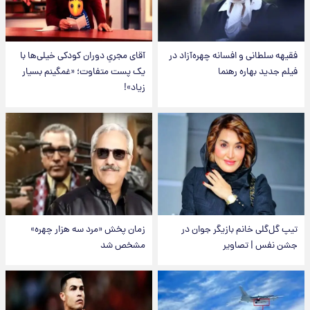
فقیهه سلطانی و افسانه چهره‌آزاد در
آقای مجریِ دوران کودکی خیلی‌ها با
فیلم جدید بهاره رهنما
یک پست متفاوت؛ «غمگینم بسیار
زیاد»!
تیپ گل‌گلی خانم بازیگر جوان در
زمان پخش «مرد سه هزار چهره»
جشن نفس | تصاویر
مشخص شد