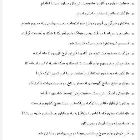
سفارت ایران در کازان: ماموریت در حال پایان است! + فیلم
بازگشت مازیار لرستانی به تلویزیون
واکنش خبرگزاری فارس درباره خبر انتصاب محسن رضایی به دبیری شعام
عابدینی: سپاه با پدافند بومی هواگردهای آمریکا را شکار و غنیمت گرفت
تصمیم غیرمنتظره دیپ‌سیک خبرساز شد
جزئیات محدودیت تردد در آزادراه تهران کرج قزوین تا ماه آینده
یک پیش ‌بینی مهم برای قیمت دلار، طلا و سکه شنبه ۱۷ مرداد ۱۴۰۵
بازیکن به درد نخور استقلال با مقصد اروپا این تیم را ترک کرد!
عراق بر خلع سلاح گروه‌ها و انحصار سلاح در دست دولت تاکید کرد
بازخوانی آهنگی در وصف حضرت زهرا توسط شادمهر + فیلم
ریاض: توافق دفاعی با ترکیه و پاکستان علیه هیچ کشوری نیست
بازداشت مردی که با لباس «عزرائیل» به بیماران بیمارستان خیره می‌شد!
همه چیز درباره فروش موی زنان
خبر خوش برای سرخ پوشان بیفوما در پرسپولیس ماندنی شد