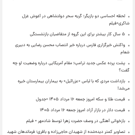
روزها پربارش‌تر خواهند بود؟
لحظه احساسی دو بازیگر؛ گریه سحر دولتشاهی در آغوش غزل
۱ روز پیش
شماره پیراهن خریدهای جدید پرسپولیس اعلام
شاکری+فیلم
شد؛ تیکدری، محبی و سرگیف با اعداد ویژه
۵ سال کار بیشتر برای این گروه از متقاضیان بازنشستگی
۱ روز پیش
واکنش خبرگزاری فارس درباره خبر انتصاب محسن رضایی به دبیری
جزئیات فعال‌سازی «کیف پول ایران» اعلام
شعام
شد+فیلم
پشت پرده عکس جدید ترامپ؛ مقام آمریکایی درباره وضعیت او چه
گفت؟
۱ روز پیش
تغییر تند قیمت محصولات ایران‌خودرو و سایپا
بازداشت مردی که با لباس «عزرائیل» به بیماران بیمارستان خیره
امروز پنجشنبه ۱۵ مرداد ۱۴۰۵ +جدول
می‌شد!
قیمت طلا و سکه امروز جمعه ۱۶ مرداد ۱۴۰۵ +جدول
۱ روز پیش
قیمت طلا و سکه امروز پنجشنبه ۱۵ مرداد ۱۴۰۵
قیمت دلار در بازار آزاد امروز جمعه ۱۶ مرداد ۱۴۰۵
بازخوانی آهنگی در وصف حضرت زهرا توسط شادمهر + فیلم
۱ روز پیش
تصاویر کمتر دیده‌شده از شهیدان حاجی‌زاده و باقری؛ فرماندهان شهید
شارژ جدید کالابرگ برای سه دهک؛ جزئیات اعلام