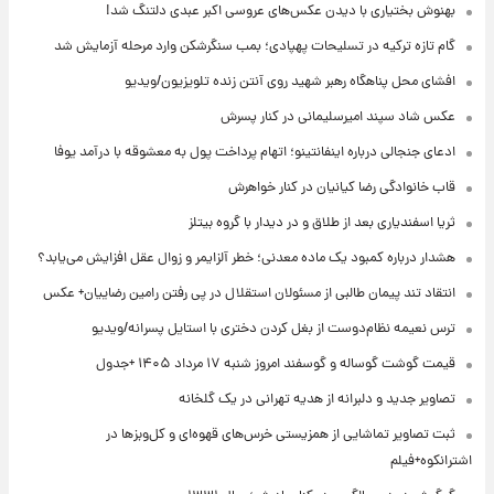
بهنوش بختیاری با دیدن عکس‌های عروسی اکبر عبدی دلتنگ شد!
گام تازه ترکیه در تسلیحات پهپادی؛ بمب سنگرشکن وارد مرحله آزمایش شد
افشای محل پناهگاه‌ رهبر شهید روی آنتن زنده تلویزیون/ویدیو
عکس شاد سپند امیرسلیمانی در کنار پسرش
ادعای جنجالی درباره اینفانتینو؛ اتهام پرداخت پول به معشوقه با درآمد یوفا
قاب خانوادگی رضا کیانیان در کنار خواهرش
ثریا اسفندیاری بعد از طلاق و در دیدار با گروه بیتلز
هشدار درباره کمبود یک ماده معدنی؛ خطر آلزایمر و زوال عقل افزایش می‌یابد؟
انتقاد تند پیمان طالبی از مسئولان استقلال در پی رفتن رامین رضاییان+ عکس
ترس نعیمه نظام‌دوست از بغل کردن دختری با استایل پسرانه/ویدیو
قیمت گوشت گوساله و گوسفند امروز شنبه ۱۷ مرداد ۱۴۰۵ +جدول
تصاویر جدید و دلبرانه از هدیه تهرانی در یک گلخانه
ثبت تصاویر تماشایی از همزیستی خرس‌های قهوه‌ای و کل‌وبزها در
اشترانکوه+فیلم