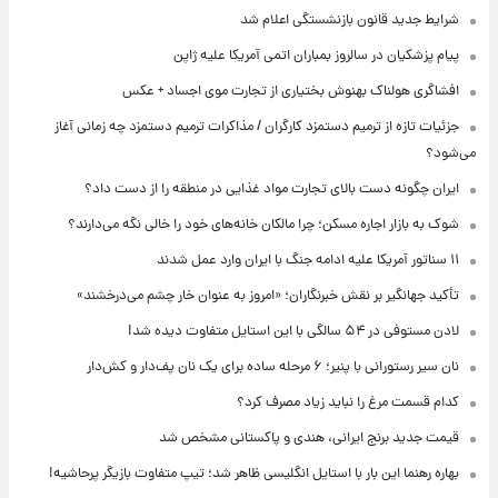
شرایط جدید قانون بازنشستگی اعلام شد
پیام پزشکیان در سالروز بمباران اتمی آمریکا علیه ژاپن
افشاگری هولناک بهنوش بختیاری از تجارت موی اجساد + عکس
جزئیات تازه از ترمیم دستمزد کارگران / مذاکرات ترمیم دستمزد چه زمانی آغاز
می‌شود؟
ایران چگونه دست بالای تجارت مواد غذایی در منطقه را از دست داد؟
شوک به بازار اجاره مسکن؛ چرا مالکان خانه‌های خود را خالی نگه می‌دارند؟
۱۱ سناتور آمریکا علیه ادامه جنگ با ایران وارد عمل شدند
تأکید جهانگیر بر نقش خبرنگاران؛ «امروز به عنوان خار چشم می‌درخشند»
لادن مستوفی در ۵۴ سالگی با این استایل متفاوت دیده شد!
نان سیر رستورانی با پنیر؛ ۶ مرحله ساده برای یک نان پف‌دار و کش‌دار
کدام قسمت مرغ را نباید زیاد مصرف کرد؟
قیمت جدید برنج ایرانی، هندی و پاکستانی مشخص شد
بهاره رهنما این بار با استایل انگلیسی ظاهر شد؛ تیپ متفاوت بازیگر پرحاشیه!