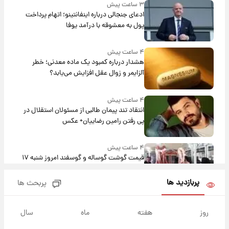
۳ ساعت پیش
ادعای جنجالی درباره اینفانتینو؛ اتهام پرداخت
پول به معشوقه با درآمد یوفا
۴ ساعت پیش
هشدار درباره کمبود یک ماده معدنی؛ خطر
آلزایمر و زوال عقل افزایش می‌یابد؟
۴ ساعت پیش
انتقاد تند پیمان طالبی از مسئولان استقلال در
پی رفتن رامین رضاییان+ عکس
۴ ساعت پیش
قیمت گوشت گوساله و گوسفند امروز شنبه ۱۷
مرداد ۱۴۰۵ +جدول
پربازدید ها
پربحث ها
۵ ساعت پیش
با قدرتمندترین و بادوام ترین تانک جهان آشنا
روز
هفته
ماه
سال
شوید+ فیلم