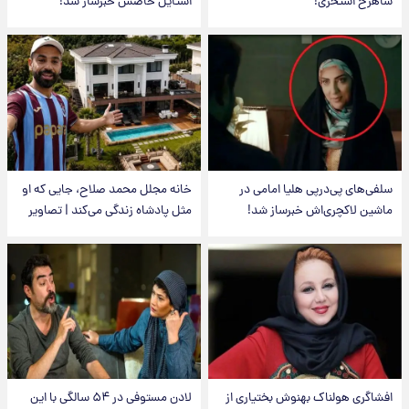
شاهرخ استخری!
استایل خاصش خبرساز شد!
سلفی‌های پی‌درپی هلیا امامی در
خانه مجلل محمد صلاح، جایی که او
ماشین لاکچری‌اش خبرساز شد!
مثل پادشاه زندگی می‌کند | تصاویر
افشاگری هولناک بهنوش بختیاری از
لادن مستوفی در ۵۴ سالگی با این