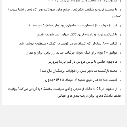
گوگوش در دو سالگی و در کنار مادرش؛ سال ۱۳۳۱
با عجیب ترین و شگفت انگیزترین چشم های حیوانات روی کره زمین آشنا شوید+
تصاویر
فرار ۴ هواپیما از آسمان جده؛ ماجرای پروازهای مشکوک چیست؟
با قدرتمندترین و بادوام ترین تانک جهان آشنا شوید+ فیلم
کتاب ۸۰۰ ساله‌ای که افسانه‌ها می‌گویند به کمک «شیطان» نوشته شد
توافق ۶۰ روزه برای تنگه هرمز؛ جزئیات جدید از رایزنی ایران و عمان
ماه‌چهره خلیلی با لباس عروس در کنار پارسا پیروزفر
بحث بازگشت شادمهر پس از اظهارات پزشکیان داغ شد!
قیمت طلا ۱۸عیار امروز شنبه ۱۷ مرداد ۱۴۰۵ +جدول
از سقوط در QS تا حذف از تایمز، وقتی سیاست دانشگاه را قربانی می‌کند/ روایت
حذف دانشگاه‌های ایران از رتبه‌بندی‌های جهانی