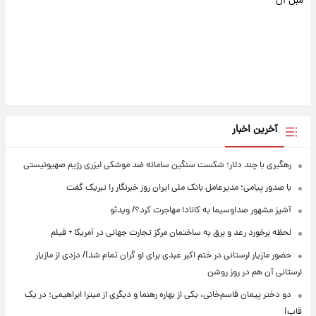
مبل ال
آخرین اخبار
رهگیری با چند دلار؛ شکست سنگین سامانه ضد موشکی لیزری رژیم صهیونیستی
با صدور پیامی؛ مدیرعامل بانک ملی ایران روز خبرنگار را تبریک گفت
آشپز مشهور صداوسیما به کانادا مهاجرت کرد؟/ ویدئو
لحظه برخورد رعد و برق به ساختمان مرکز تجارت جهانی در آمریکا + فیلم
حضور مازیار لرستانی در ختم اکبر عبدی برای او گران تمام شد!/ دزدی از مازیار
لرستانی آن هم در روز روشن
دو دختر پیمان قاسم‌خانی، یکی از بهاره رهنما و دیگری از میترا ابراهیمی؛ در یک
قاب!