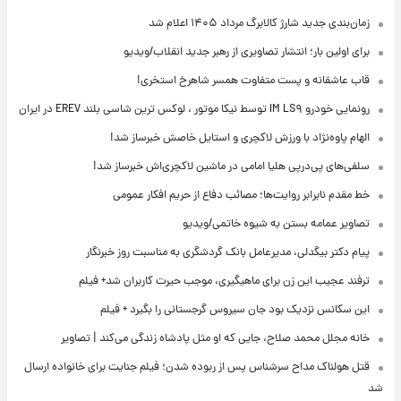
زمان‌بندی جدید شارژ کالابرگ مرداد ۱۴۰۵ اعلام شد
برای اولین بار؛ انتشار تصاویری از رهبر جدید انقلاب/ویدیو
قاب عاشقانه و پست متفاوت همسر شاهرخ استخری!
رونمایی خودرو IM LS۹ توسط نیکا موتور ، لوکس ترین شاسی بلند EREV در ایران
الهام پاوه‌نژاد با ورزش لاکچری و استایل خاصش خبرساز شد!
سلفی‌های پی‌درپی هلیا امامی در ماشین لاکچری‌اش خبرساز شد!
خط مقدم نابرابر روایت‌ها؛ مصائب دفاع از حریم افکار عمومی
تصاویر عمامه بستن به شیوه خاتمی/ویدیو
پیام دکتر بیگدلی، مدیرعامل بانک گردشگری به مناسبت روز خبرنگار
ترفند عجیب این زن برای ماهیگیری، موجب حیرت کاربران شد+ فیلم
این سکانس نزدیک بود جان سیروس گرجستانی را بگیرد + فیلم
خانه مجلل محمد صلاح، جایی که او مثل پادشاه زندگی می‌کند | تصاویر
قتل هولناک مداح سرشناس پس از ربوده شدن؛ فیلم جنایت برای خانواده ارسال
شد