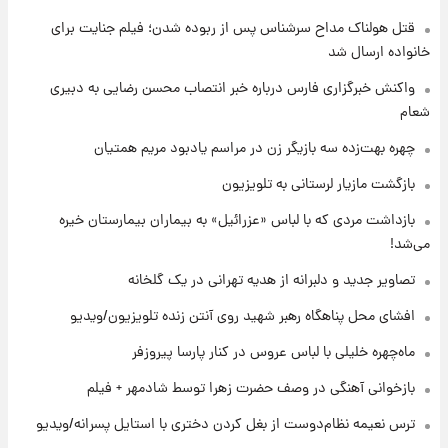
قتل هولناک مداح سرشناس پس از ربوده شدن؛ فیلم جنایت برای
۵ ساعت پیش
قیمت طلا ۱۸عیار امروز شنبه ۱۷ مرداد ۱۴۰۵
خانواده ارسال شد
+جدول
واکنش خبرگزاری فارس درباره خبر انتصاب محسن رضایی به دبیری
شعام
۶ ساعت پیش
قیمت محصولات ایران‌خودرو و سایپا امروز شنبه
چهره بهت‌زده سه بازیگر زن در مراسم یادبود مریم همتیان
۱۷ مرداد ۱۴۰۵
بازگشت مازیار لرستانی به تلویزیون
۱۹ ساعت پیش
بازداشت مردی که با لباس «عزرائیل» به بیماران بیمارستان خیره
یک پیش ‌بینی مهم برای قیمت دلار، طلا و سکه
می‌شد!
شنبه ۱۷ مرداد ۱۴۰۵
تصاویر جدید و دلبرانه از هدیه تهرانی در یک گلخانه
۲۰ ساعت پیش
افشای محل پناهگاه‌ رهبر شهید روی آنتن زنده تلویزیون/ویدیو
بازیکن به درد نخور استقلال با مقصد اروپا این
تیم را ترک کرد!
ماه‌چهره خلیلی با لباس عروس در کنار پارسا پیروزفر
بازخوانی آهنگی در وصف حضرت زهرا توسط شادمهر + فیلم
۱ روز پیش
تصاویر کمتر دیده‌شده از شهیدان حاجی‌زاده و
ترس نعیمه نظام‌دوست از بغل کردن دختری با استایل پسرانه/ویدیو
باقری؛ فرماندهان شهید هوافضای ایران