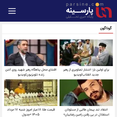
گوناگون
برای اولین بار؛ انتشار تصاویری از رهبر
افشای محل پناهگاه‌ رهبر شهید روی آنتن
جدید انقلاب/ویدیو
زنده تلویزیون/ویدیو
انتقاد تند پیمان طالبی از مسئولان
قیمت طلا ۱۸عیار امروز شنبه ۱۷ مرداد
استقلال در پی رفتن رامین رضاییان+
۱۴۰۵ +جدول