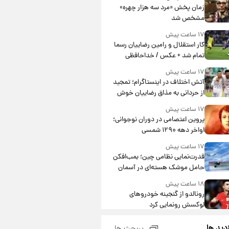
مشارکت چند درصد است؟
زمان پخش «مرد سه هزار چهره»
مشخص شد
۱۷ ساعت پیش
کار استقلال و رامین رضاییان رسما
تمام شد + عکس / خداحافظی
صمیمانه آبی ها با رامین!
۱۷ ساعت پیش
آتش اختلاف در اینستاگرام؛ تمجید
از حردانی به مذاق رضاییان خوش
نیامد+عکس
۱۷ ساعت پیش
پروین اعتصامی در دوران نوجوانی؛
اواخر دهه ۱۲۹۰ شمسی
۱۷ ساعت پیش
قدرت‌نمایی نظامی چین؛ بمب‌افکن
حامل موشک هسته‌ای در آسمان
ظاهر شد
۱۸ ساعت پیش
رونالدو از گنجینه خودروهای
لوکسش رونمایی کرد
۲۰ ساعت پیش
زدید ها