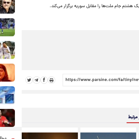
 مرتبط
پربا