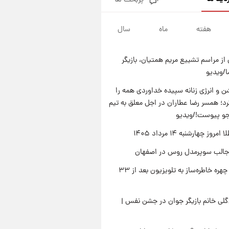
پربحث ها
قیمت دلار در بازار آزاد امروز
چهارشنبه ۱۴ مرداد ۱۴۰۵/ نرخ‌ها
ثابت ماند؟ +جدول
هفته
ماه
سال
۲۰ ساعت پیش
علی مطهری: اجرای کامل
تفاهم‌نامه اسلام‌آباد، پیروزی
از مراسم تشییع مریم همتیان، بازیگر
بزرگ‌تری برای ایران است
۲۰ ساعت پیش
/ویدیو
واکنش تند تاکر کارلسون به حمله
آمریکا به مدرسه میناب؛ «باید
 و انرژی زنانه سپیده خداوردی همه را
سیلی محکمی به صورت ترامپ زد»
؛ همسر رضا عطاران در اجل معلق به تیم
۲۱ ساعت پیش
قیمت طلا و سکه امروز چهارشنبه
جو پیوست!/ویدیو
۱۴ مرداد ۱۴۰۵/کاهش قیمت طلا
وز چهارشنبه ۱۴ مرداد ۱۴۰۵
و سکه
جالب سوپرمدل روس در اصفهان
بازگشت چهره خاطره‌ساز به تلویزیون بعد از ۳۳
لی خانم بازیگر جوان در جشن نفس |