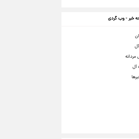
 خبر - وب گردی
ان
آل
مردانه
 آل
برها