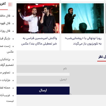
آخری
فال حافظ پنجشنبه
فال قهوه روزانه
فال روزانه وا
رویا نونهالی با «روشنایی‌شب»
واکنش امیرحسین قیاسی به
بازیگر فی
به تلویزیون باز می‌گردد
خبر تعطیلی ماکان بند/ عکس
عکس
ل نظر
پزشکیان: 
تصمیم گرفتن
تصاویر م
جزئیات شر
حمله لفظی
ارسال
غریب‌آباد
نیست