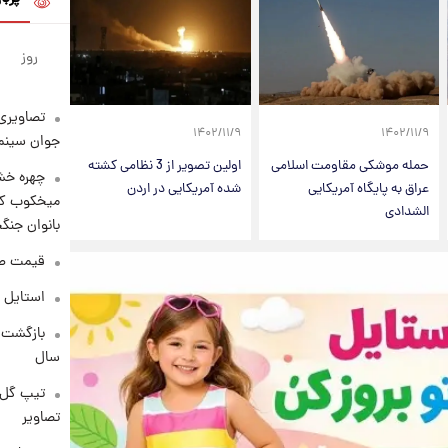
روز
تصاویری 
۱۴۰۲/۱۱/۹
۱۴۰۲/۱۱/۹
جوان سینما
حمله موشکی مقاومت اسلامی
اولین تصویر از 3 نظامی کشته
چهره خشن
عراق به پایگاه آمریکایی
شده آمریکایی در اردن
میخکوب کرد
الشدادی
بانوان جنگ
قیمت طلا امر
استایل 
سال
تیپ گل‌گ
تصاویر