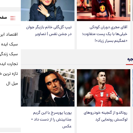
صفحه
آقای مجریِ دوران کودکی
تیپ گل‌گلی خانم بازیگر جوان
خیلی‌ها با یک پست متفاوت؛
در جشن نفس | تصاویر
اقتصاد ایر
«غمگینم بسیار زیاد»!
سبک ایده 
سبک زندگی 
جره
تجارت ایده
تازه ترین خ
مبل ال
رونالدو از گنجینه خودروهای
پوریا پورسرخ با این گریم
لوکسش رونمایی کرد
جذابیتش را از دست داد +
عکس