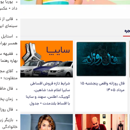
پوریا پو
داد + عکس
قابی از 
سینمای ایر
جره
استایل ت
همسر بهرام
فقیهه سل
بهاره رهنما
آقای مجر
متفاوت؛ «غ
فال روزانه واقعی پنجشنبه ۱۵
شرایط تازه فروش اقساطی
فال حافظ چهارش
مرداد ۱۴۰۵
سایپا اعلام شد؛ شاهین،
کوییک، اطلس، سهند و ساینا
زمان پخ
با اقساط بلندمدت + جدول
فال روزانه و
بازیگر ز
خانوادگی