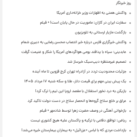
روز خبرنگار
واکنش همتی به اظهارات وزیر خزانه‌داری آمریکا
سفارت ایران در کازان: ماموریت در حال پایان است! + فیلم
بازگشت مازیار لرستانی به تلویزیون
واکنش خبرگزاری فارس درباره خبر انتصاب محسن رضایی به دبیری شعام
عابدینی: سپاه با پدافند بومی هواگردهای آمریکا را شکار و غنیمت گرفت
تصمیم غیرمنتظره دیپ‌سیک خبرساز شد
جزئیات محدودیت تردد در آزادراه تهران کرج قزوین تا ماه آینده
یک پیش ‌بینی مهم برای قیمت دلار، طلا و سکه شنبه ۱۷ مرداد ۱۴۰۵
بازیکن به درد نخور استقلال با مقصد اروپا این تیم را ترک کرد!
عراق بر خلع سلاح گروه‌ها و انحصار سلاح در دست دولت تاکید کرد
بازخوانی آهنگی در وصف حضرت زهرا توسط شادمهر + فیلم
ریاض: توافق دفاعی با ترکیه و پاکستان علیه هیچ کشوری نیست
بازداشت مردی که با لباس «عزرائیل» به بیماران بیمارستان خیره می‌شد!