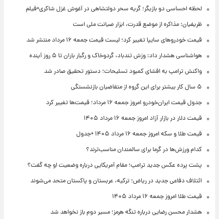
لحظه احساسی دو بازیگر؛ گریه سحر دولتشاهی در آغوش غزل شاکری+فیلم
ظریفیان: مذاکره از موضع قدرت، ابزار صیانت ملی است
قیمت خودروهای سایپا تغییر کرد؛ لیست قیمت جمعه ۱۶ مرداد منتشر شد
هواشناسی هشدار داد: وزش تندباد، گردوخاک و رگبار باران تا ۵ روز آینده
واکنش ترامپ به افشای کمبود تسلیحات؛ دستور تحقیق صادر شد
۵ سال کار بیشتر برای این گروه از متقاضیان بازنشستگی
جدول قیمت ایران‌خودرو امروز جمعه ۱۶ مرداد؛ قیمت‌ها تغییر کرد
قیمت دلار در بازار آزاد امروز جمعه ۱۶ مرداد ۱۴۰۵
قیمت طلا و سکه امروز جمعه ۱۶ مرداد ۱۴۰۵ +جدول
کدام ورزش‌ها در گرما برای سالمندان مناسب‌ترند؟
پشت پرده عکس جدید ترامپ؛ مقام آمریکایی درباره وضعیت او چه گفت؟
ائتلاف دفاعی جدید در ریاض؛ ترکیه، عربستان و پاکستان متحد می‌شوند
قیمت طلا امروز جمعه ۱۶ مرداد ۱۴۰۵
هشدار محسن رضایی درباره تنگه هرمز؛ مسیر دوم باز نخواهد شد