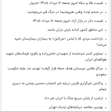
۱ روز پیش
قیمت طلا و سکه امروز جمعه ۱۶ مرداد ۱۴۰۵ +جدول
تغییر تند قیمت محصولات ایران‌خودرو و سایپا
امروز پنجشنبه ۱۵ مرداد ۱۴۰۵ +جدول
در ششم اوت؛ وقتی هیروشیما در دیگ قیر می‌جوشید
قیمت دلار در بازار آزاد امروز جمعه ۱۶ مرداد ۱۴۰۵
۱ روز پیش
این مناطق کشور آماده بارش باران باشند
قیمت طلا و سکه امروز پنجشنبه ۱۵ مرداد ۱۴۰۵
بازداشت مردی که با لباس «عزرائیل» به بیماران بیمارستان خیره
می‌شد!
۱ روز پیش
شارژ جدید کالابرگ برای سه دهک؛ جزئیات اعلام
تصاویر کمتر دیده‌شده از شهیدان حاجی‌زاده و باقری؛ فرماندهان شهید
شد
هوافضای ایران
مراکز نظامی عربستان هدف حمله قرار گرفت؛ تهدید تند علیه حکومت
سعودی
واکنش خبرگزاری فارس درباره خبر انتصاب محسن رضایی به دبیری
شعام
ترامپ از پایان سریع جنگ با ایران خبر داد
بهترین مقاصد دریاچه‌های نزدیک تهران