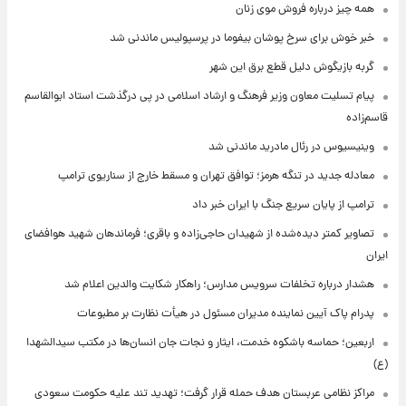
همه چیز درباره فروش موی زنان
خبر خوش برای سرخ پوشان بیفوما در پرسپولیس ماندنی شد
گربه بازیگوش دلیل قطع برق این شهر
پیام تسلیت معاون وزیر فرهنگ و ارشاد اسلامی در پی درگذشت استاد ابوالقاسم
قاسم‌زاده
وینیسیوس در رئال مادرید ماندنی شد
معادله جدید در تنگه هرمز؛ توافق تهران و مسقط خارج از سناریوی ترامپ
ترامپ از پایان سریع جنگ با ایران خبر داد
تصاویر کمتر دیده‌شده از شهیدان حاجی‌زاده و باقری؛ فرماندهان شهید هوافضای
ایران
هشدار درباره تخلفات سرویس مدارس؛ راهکار شکایت والدین اعلام شد
پدرام پاک آیین نماینده مدیران مسئول در هیأت نظارت بر مطبوعات
اربعین؛ حماسه باشکوه خدمت، ایثار و نجات جان انسان‌ها در مکتب سیدالشهدا
(ع)
مراکز نظامی عربستان هدف حمله قرار گرفت؛ تهدید تند علیه حکومت سعودی