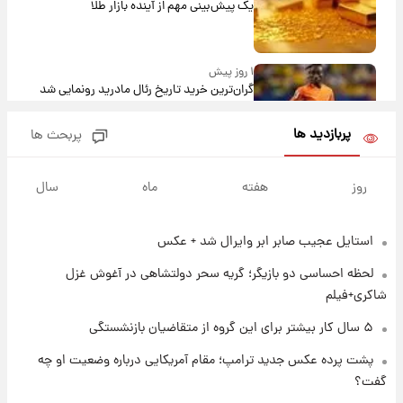
یک پیش‌بینی مهم از آینده بازار طلا
۱ روز پیش
گران‌ترین خرید تاریخ رئال مادرید رونمایی شد
پربازدید ها
پربحث ها
۱ روز پیش
پیش‌بینی بارش‌های گسترده با ورود ال‌نینو؛ کدام
روز
هفته
ماه
سال
روزها پربارش‌تر خواهند بود؟
استایل عجیب صابر ابر وایرال شد + عکس
۱ روز پیش
شماره پیراهن خریدهای جدید پرسپولیس اعلام
لحظه احساسی دو بازیگر؛ گریه سحر دولتشاهی در آغوش غزل
شد؛ تیکدری، محبی و سرگیف با اعداد ویژه
شاکری+فیلم
۱ روز پیش
۵ سال کار بیشتر برای این گروه از متقاضیان بازنشستگی
جزئیات فعال‌سازی «کیف پول ایران» اعلام
پشت پرده عکس جدید ترامپ؛ مقام آمریکایی درباره وضعیت او چه
شد+فیلم
گفت؟