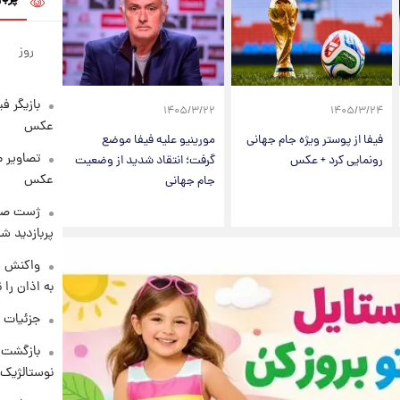
روز
بازیگر ف
۱۴۰۵/۳/۲۲
۱۴۰۵/۳/۲۴
عکس
فیفا از پوستر ویژه جام جهانی
مورینیو علیه فیفا موضع
تصاویر 
رونمایی کرد + عکس
گرفت؛ انتقاد شدید از وضعیت
عکس
جام جهانی
پربازدید 
واکنش س
به اذان را 
جزئیات ش
بازگشت م
نوستالژیک 