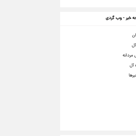
 خبر - وب گردی
ان
آل
مردانه
 آل
برها