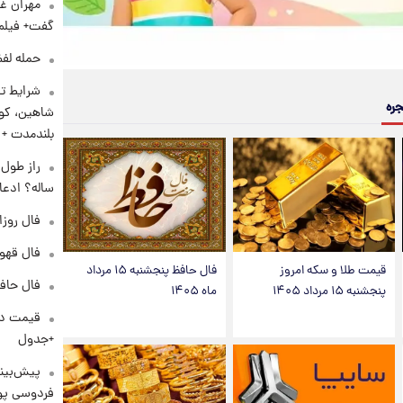
مهران غف
گفت+ فیلم
حمله لفظ
شرایط تا
جره
شاهین، کوی
بلندمدت +
ساله؟ ادعا
فال روزانه و
فال قهوه روزان
قیمت طلا و سکه امروز
فال حافظ پنجشنبه ۱۵ مرداد
فال حافظ پنجشنب
پنجشنبه ۱۵ مرداد ۱۴۰۵
ماه ۱۴۰۵
+جدول
پیش‌بینی
فردوسی پور