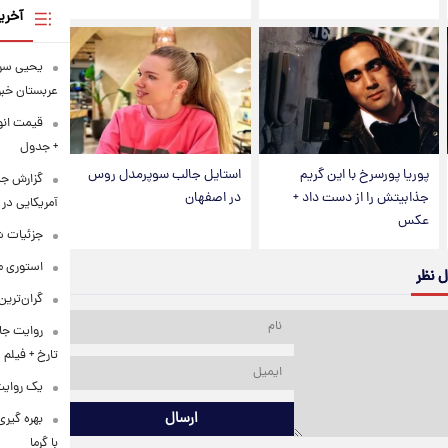
آخری
یحیی سری
عربستان خبر 
+ جدول
پوریا پورسرخ با این گریم
استایل جالب سوپرمدل روس
گزارش ج
جذابیتش را از دست داد +
در اصفهان
آمریکایی در 
عکس
جزئیات ش
استوری م
ل نظر
گران‌ترین
روایت جا
تارخ + فیلم
یک روایت 
ارسال
بهره گیری
با گرما