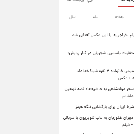
پربحث ها
فال روزانه واقعی پنجشنبه ۱۵
مرداد ۱۴۰۵
هفته
ماه
سال
۱ روز پیش
ارزش سهام عدالت برای امروز
چهارشنبه ۱۴ مرداد + جدول
یلم اخراجی‌ها با این عکس آفتابی شد +
۱ روز پیش
آغاز طرح جدید فروش مشارکت در
تولید سایپا؛ نام خودرو، مبلغ پیش
متفاوت یاسمین شجریان در کنار پدرش+
پرداخت و زمان تحویل | سود
۱ روز پیش
مشارکت چند درصد است؟
زمان پخش «مرد سه هزار چهره»
ژست صمیمی خانواده ۴ نفره شیلا خداداد
مشخص شد
شد + عکس
حر دولتشاهی به حاشیه‌ها: قصد توهین
نداشتم
رط ایران برای بازگشایی تنگه هرمز
هران غفوریان به قاب تلویزیون با سریالی
+ فیلم