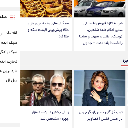
صفحه
شرایط تازه فروش اقساطی
سیگنال‌های جدید برای بازار
سایپا اعلام شد؛ شاهین،
طلا؛ پیش‌بینی قیمت سکه و
اقتصاد ایر
کوییک، اطلس، سهند و ساینا
طلا فردا
سبک ایده 
با اقساط بلندمدت + جدول
سبک زندگی 
جره
تجارت ایده
تازه ترین خ
مبل ال
تیپ گل‌گلی خانم بازیگر جوان
زمان پخش «مرد سه هزار
در جشن نفس | تصاویر
چهره» مشخص شد