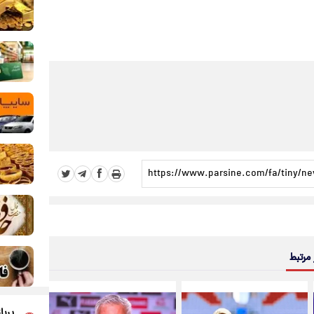
 مرتبط
پربا