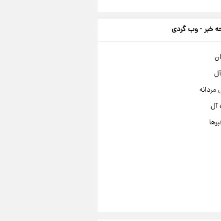
 خبر - وب گردی
ان
آل
مردانه
 آل
برها