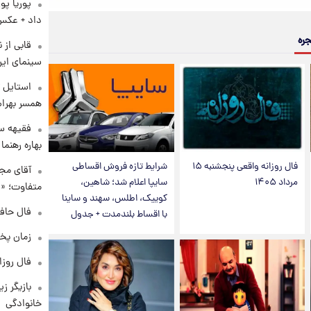
پوریا پو
داد + عکس
جره
قابی از 
سینمای ایر
استایل ت
همسر بهرام
فقیهه سل
بهاره رهنما
فال روزانه واقعی پنجشنبه ۱۵
شرایط تازه فروش اقساطی
آقای مجر
مرداد ۱۴۰۵
سایپا اعلام شد؛ شاهین،
متفاوت؛ «غ
کوییک، اطلس، سهند و ساینا
فال حافظ چهارش
با اقساط بلندمدت + جدول
زمان پخ
فال روزانه و
بازیگر ز
خانوادگی