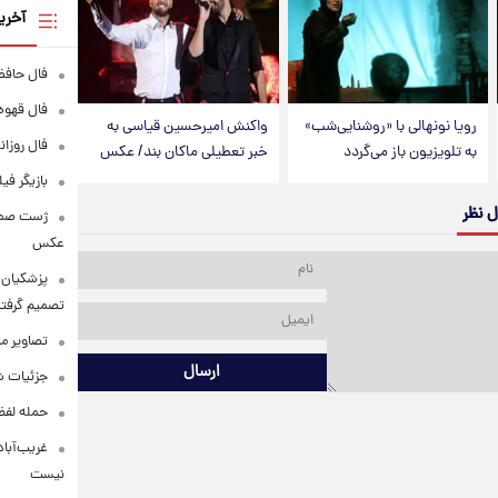
آخری
فال حافظ پنجشنبه
فال قهوه روزانه
رویا نونهالی با «روشنایی‌شب»
واکنش امیرحسین قیاسی به
فال روزانه وا
به تلویزیون باز می‌گردد
خبر تعطیلی ماکان بند/ عکس
بازیگر فی
ل نظر
عکس
پزشکیان: 
تصمیم گرفتن
تصاویر م
ارسال
جزئیات شر
حمله لفظی
غریب‌آباد
نیست