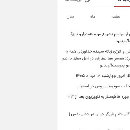
پربحث ها
قیمت دلار در بازار آزاد امروز
چهارشنبه ۱۴ مرداد ۱۴۰۵/ نرخ‌ها
ثابت ماند؟ +جدول
هفته
ماه
سال
۱۸ ساعت پیش
علی مطهری: اجرای کامل
تفاهم‌نامه اسلام‌آباد، پیروزی
از مراسم تشییع مریم همتیان، بازیگر
بزرگ‌تری برای ایران است
۱۸ ساعت پیش
/ویدیو
واکنش تند تاکر کارلسون به حمله
آمریکا به مدرسه میناب؛ «باید
 و انرژی زنانه سپیده خداوردی همه را
سیلی محکمی به صورت ترامپ زد»
؛ همسر رضا عطاران در اجل معلق به تیم
۱۹ ساعت پیش
قیمت طلا و سکه امروز چهارشنبه
جو پیوست!/ویدیو
۱۴ مرداد ۱۴۰۵/کاهش قیمت طلا
وز چهارشنبه ۱۴ مرداد ۱۴۰۵
و سکه
جالب سوپرمدل روس در اصفهان
بازگشت چهره خاطره‌ساز به تلویزیون بعد از ۳۳
لی خانم بازیگر جوان در جشن نفس |