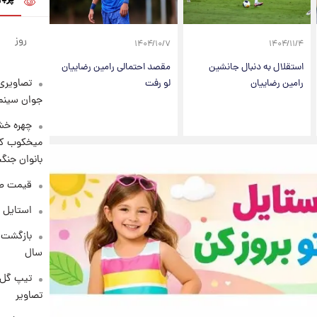
روز
۱۴۰۴/۱۰/۷
۱۴۰۴/۱۱/۴
استقلال به دنبال جانشین
مقصد احتمالی رامین رضاییان
تصاویری 
رامین رضاییان
لو رفت
جوان سینما
چهره خشن
میخکوب کرد
بانوان جنگ
قیمت طلا امر
استایل 
سال
تیپ گل‌گ
تصاویر