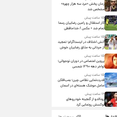
مشارکت چند درصد است؟
زمان پخش «مرد سه هزار چهره»
مشخص شد
۱۵ ساعت پیش
کار استقلال و رامین رضاییان رسما
تمام شد + عکس / خداحافظی
صمیمانه آبی ها با رامین!
۱۵ ساعت پیش
آتش اختلاف در اینستاگرام؛ تمجید
از حردانی به مذاق رضاییان خوش
نیامد+عکس
۱۵ ساعت پیش
پروین اعتصامی در دوران نوجوانی؛
اواخر دهه ۱۲۹۰ شمسی
۱۵ ساعت پیش
قدرت‌نمایی نظامی چین؛ بمب‌افکن
حامل موشک هسته‌ای در آسمان
ظاهر شد
۱۶ ساعت پیش
رونالدو از گنجینه خودروهای
لوکسش رونمایی کرد
۱۸ ساعت پیش
زدید ها