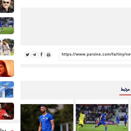
 مرتبط
پربا