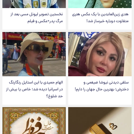
هدی زین‌العابدین با یک عکس هنری
نخستین تصویر لیونل مسی بعد از
متفاوت دوباره خبرساز شد!
مرگ پدر+عکس و فیلم
سلفی دیدنی نیوشا ضیغمی و
الهام حمیدی با این استایل رنگارنگ
دخترش؛ بهترین حال جهان را دارم!
در اسپانیا دیده شد؛ خاص یا بیش از
حد شلوغ؟