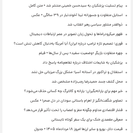
پیام تسلیت پزشکیان به سیدحسن خمینی منتشر شد + متن کامل
استایل متفاوت و جسورانه تینا آخوندتبار در ۳۹ سالگی + عکس
ذوالقدر مشاور سیاسی رهبر انقلاب شد
ظهور میکرودراماها و تحول زبان تصویر در عصر ارتباطات دیجیتال
فوری؛ تصمیم تازه ترامپ درباره ایران/ آیا آمریکا به‌دنبال کاهش تنش است؟
چهره متفاوت بازیگر «وضعیت سفید» پس از سال‌ها + فیلم
پزشکیان به شایعات اختلاف درباره تفاهم‌نامه پاسخ داد
استقلال و تراکتور در آستانه آسیا؛ مشکل بزرگ میزبانی حل نشد
محل کشف جسد حمیدرضا رجب‌زاده مشخص شد
خبر مهم برای یارانه‌بگیران؛ یارانه و کالابرگ چه کسانی حذف می‌شود؟
تصاویر شگفت‌انگیز از اهرام باستانی سودان در دل صحرا + عکس
فشار اقتصادی مداوم چگونه مغز و اعصاب را تحت تأثیر قرار می‌دهد؟
معرفی مقصدی خنک برای یک سفر کوتاه تابستانی
قیمت دلار، یورو و سایر ارزها امروز ۱۸ مردادماه ۱۴۰۵ + جدول