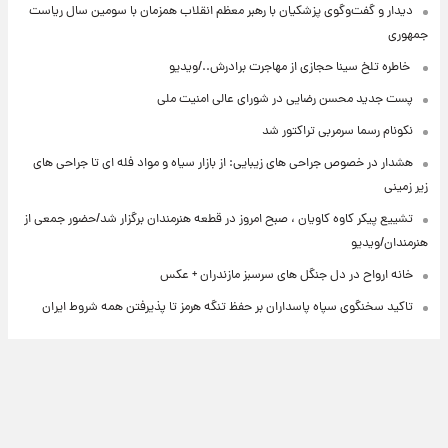
دیدار و گفت‌وگوی پزشکیان با رهبر معظم انقلاب همزمان با سومین سال ریاست
جمهوری
⁨ خاطره تلخ سینا حجازی از مهاجرت برادرش../ویدیو
پست جدید محسن رضایی در شورای عالی امنیت ملی
نکونام رسما سرمربی تراکتور شد
هشدار در خصوص جراحی های زیبایی: از بازار سیاه و مواد فله ای تا جراحی های
زیر زمینی
تشییع پیکر کاوه کاویان ، صبح امروز در قطعه هنرمندان برگزار شد/حضور جمعی از
هنرمندان/ویدیو
خانه ارواح در دل جنگل های سرسبز مازندران + عکس
تاکید سخنگوی سپاه پاسداران بر حفظ تنگه هرمز تا پذیرفتن همه شروط ایران