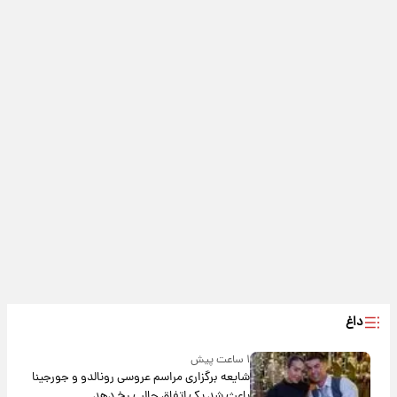
داغ
۱ ساعت پیش
شایعه برگزاری مراسم عروسی رونالدو و جورجینا
باعث شد یک اتفاق جالب رخ دهد.