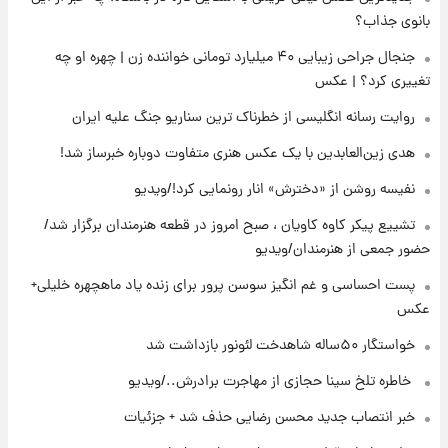
زمان برگزاری دربی ۱۰۷ اعلام شد؟
بانوی جذاب؟
جنجال جراحی زیبایی ۴۰ میلیارد تومانی خواننده زن | چهره او چه
تغییری کرد؟ | عکس
۱۸ ساعت پیش
خبر انتصاب جدید محسن رضایی حذف شد +
روایت رسانه انگلیسی از خطرناک ترین سناریو جنگ علیه ایران
جزئیات
هدی زین‌العابدین با یک عکس هنری متفاوت دوباره خبرساز شد!
۱۹ ساعت پیش
نفیسه روشن از «دخترش» انار رونمایی کرد!/ویدیو
پست جدید محسن رضایی در شورای عالی امنیت
ملی
تشییع پیکر کاوه کاویان ، صبح امروز در قطعه هنرمندان برگزار شد/
حضور جمعی از هنرمندان/ویدیو
۲۲ ساعت پیش
پست احساسی و غم انگیز سوسن پرور برای زنده یاد ماهچهره خلیلی+
آتش‌سوزی در لوناپارک شیراز؛ آخرین وضعیت
عکس
خزندگان خطرناک پس از حادثه
خواستگار ۵۰ساله شاهدخت لئونور بازداشت شد
۱ روز پیش
⁨ خاطره تلخ سینا حجازی از مهاجرت برادرش../ویدیو
خواستگار ۵۰ساله شاهدخت لئونور بازداشت شد
خبر انتصاب جدید محسن رضایی حذف شد + جزئیات