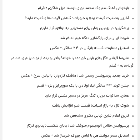
بازخوانی آهنگ معروف محمد نوری توسط غزل شاکری + فیلم
آخرین وضعیت قیمت برنج و حبوبات؛ کاهش قیمت‌ها واقعیت دارد؟
پزشکیان: در بهترین زمان برای دستیابی به توافق قرار داریم
شروط ایران برای بازگشایی تنگه هرمز اعلام شد
استایل متفاوت افسانه بایگان در ۶۴ سالگی + عکس
علیرضا قربانی «گل‌های باران خورده» را خواند/ رفتی و بعد از تو دنیا غرق شد در
گریه‌هایم + فیلم
خرید جدید پرسپولیس رسمی شد؛ هافبک تازه‌وارد با لباس سرخ + عکس
جشن تولد ۴۳ سالگی لیلا اوتادی با یک سورپرایز ویژه + فیلم
عمان: مذاکرات درباره تنگه هرمز در مسیر مثبتی قرار دارد
شوک تازه به بازار لبنیات؛ قیمت شیر افزایش یافت
تاریخ اعلام نتایج نهایی دکتری مشخص شد
پرسپولیس مقابل آلومینیوم متوقف شد؛ پایان شکست‌ناپذیری تارتار
استایل سحر دولتشاهی با لباس چروک خبرساز شد + عکس