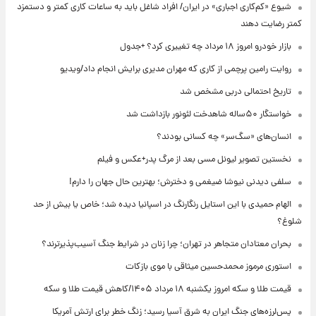
شیوع «کم‌کاری اجباری» در ایران/ افراد شاغل باید به ساعات کاری کمتر و دستمزد
کمتر رضایت دهند
بازار خودرو امروز ۱۸ مرداد چه تغییری کرد؟ +جدول
روایت رامین پرچمی از کاری که مهران مدیری برایش انجام داد/ویدیو
تاریخ احتمالی دربی مشخص شد
خواستگار ۵۰ساله شاهدخت لئونور بازداشت شد
انسان‌های «سگ‌سر» چه کسانی بودند؟
نخستین تصویر لیونل مسی بعد از مرگ پدر+عکس و فیلم
سلفی دیدنی نیوشا ضیغمی و دخترش؛ بهترین حال جهان را دارم!
الهام حمیدی با این استایل رنگارنگ در اسپانیا دیده شد؛ خاص یا بیش از حد
شلوغ؟
بحران معتادان متجاهر در تهران؛ چرا زنان در شرایط جنگ آسیب‌پذیرترند؟
استوری مرموز محمدحسین میثاقی با موی بازکات
قیمت طلا و سکه امروز یکشنبه ۱۸ مرداد ۱۴۰۵/کاهش قیمت طلا و سکه
پس‌لرزه‌های جنگ ایران به شرق آسیا رسید؛ زنگ خطر برای ارتش آمریکا