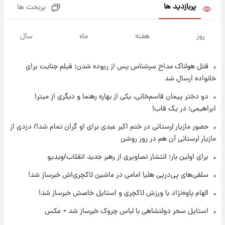
پربازدید ها
پربحث ها
۱۰ ساعت پیش
فال روزانه واقعی یکشنبه ۱۸ مرداد ۱۴۰۵
روز
هفته
ماه
سال
قتل هولناک مداح سرشناس پس از ربوده شدن؛ فیلم جنایت برای
۱۷ ساعت پیش
ارزش سهام عدالت برای امروز ۱۷ مرداد ۱۴۰۵ +
خانواده ارسال شد
جدول
دو دختر پیمان قاسم‌خانی، یکی از بهاره رهنما و دیگری از میترا
ابراهیمی؛ در یک قاب!
۱۸ ساعت پیش
لیونل مسی عزادار شد! + جزئیات
حضور مازیار لرستانی در ختم اکبر عبدی برای او گران تمام شد!/ دزدی از
مازیار لرستانی آن هم در روز روشن
برای اولین بار؛ انتشار تصاویری از رهبر جدید انقلاب/ویدیو
۲۱ ساعت پیش
لحظه برخورد رعد و برق به ساختمان مرکز تجارت
سلفی‌های پی‌درپی هلیا امامی در ماشین لاکچری‌اش خبرساز شد!
جهانی در آمریکا + فیلم
الهام پاوه‌نژاد با ورزش لاکچری و استایل خاصش خبرساز شد!
۲۱ ساعت پیش
استایل سحر دولتشاهی با لباس چروک خبرساز شد + عکس
برای اولین بار؛ انتشار تصاویری از رهبر جدید