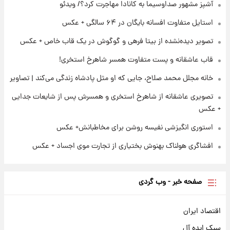
انقلاب/ویدیو
آشپز مشهور صداوسیما به کانادا مهاجرت کرد؟/ ویدئو
استایل متفاوت افسانه بایگان در ۶۴ سالگی + عکس
۲۲ ساعت پیش
تصاویر عمامه بستن به شیوه خاتمی/ویدیو
تصویر دیده‌نشده از بیتا فرهی و گوگوش در یک قاب خاص + عکس
قاب عاشقانه و پست متفاوت همسر شاهرخ استخری!
خانه مجلل محمد صلاح، جایی که او مثل پادشاه زندگی می‌کند | تصاویر
تصویری عاشقانه از شاهرخ استخری و همسرش پس از شایعات جدایی
+ عکس
استوری انگیزشی نفیسه روشن برای مخاطبانش+ عکس
افشاگری هولناک بهنوش بختیاری از تجارت موی اجساد + عکس
صفحه خبر - وب گردی
اقتصاد ایران
سبک ایده آل