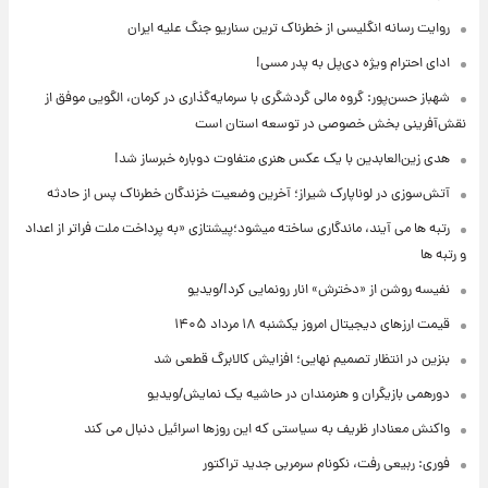
روایت رسانه انگلیسی از خطرناک ترین سناریو جنگ علیه ایران
ادای احترام ویژه دی‌پل به پدر مسی!
شهباز حسن‌پور: گروه مالی گردشگری با سرمایه‌گذاری در کرمان، الگویی موفق از
نقش‌آفرینی بخش خصوصی در توسعه استان است
هدی زین‌العابدین با یک عکس هنری متفاوت دوباره خبرساز شد!
آتش‌سوزی در لوناپارک شیراز؛ آخرین وضعیت خزندگان خطرناک پس از حادثه
رتبه ها می آیند، ماندگاری ساخته میشود؛پیشتازی «به پرداخت ملت فراتر از اعداد
و رتبه ها
نفیسه روشن از «دخترش» انار رونمایی کرد!/ویدیو
قیمت ارزهای دیجیتال امروز یکشنبه ۱۸ مرداد ۱۴۰۵
بنزین در انتظار تصمیم نهایی؛ افزایش کالابرگ قطعی شد
دورهمی بازیگران و هنرمندان در حاشیه یک نمایش/ویدیو
واکنش معنادار ظریف به سیاستی که این روزها اسرائیل دنبال می کند
فوری: ربیعی رفت، نکونام سرمربی جدید تراکتور