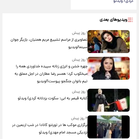
کردی/ ویدئو
ویدیوهای بعدی
۱ روز پیش
تصاویری از مراسم تشییع مریم همتیان، بازیگر جوان
سینما/ویدیو
۱ روز پیش
چهره خشن و انرژی زنانه سپیده خداوردی همه را
میخکوب کرد؛ همسر رضا عطاران در اجل معلق به
تیم بانوان جنگجو پیوست!/ویدیو
۱ روز پیش
کنایه قیصر به ابی: سکوت بزدلانه کردی/ ویدئو
۲ روز پیش
برگزاری موکب ها در تورنتو کانادا در شب اربعین در
نزدیکی مسجد امام مهدی/ ویدئو