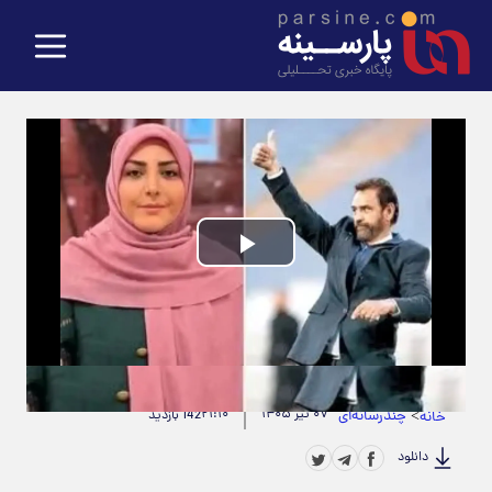
Play
Video
حجم ویدیو: 4.72M
|
مدت زمان ویدیو: 00:02:21
>
چندرسانه‌ای
۰۷ تیر ۱۴۰۵
۲۱:۱۰
خانه
142 بازدید
دانلود