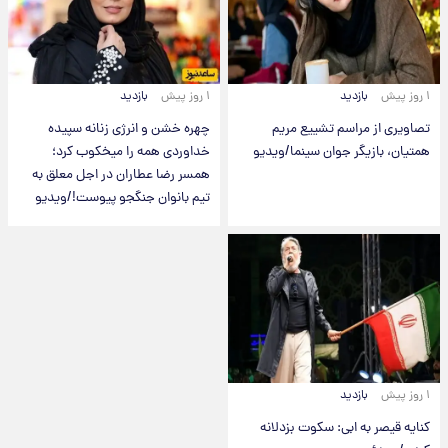
۱ روز پیش
بازدید
۱ روز پیش
بازدید
تصاویری از مراسم تشییع مریم
چهره خشن و انرژی زنانه سپیده
همتیان، بازیگر جوان سینما/ویدیو
خداوردی همه را میخکوب کرد؛
همسر رضا عطاران در اجل معلق به
تیم بانوان جنگجو پیوست!/ویدیو
۱ روز پیش
بازدید
کنایه قیصر به ابی: سکوت بزدلانه